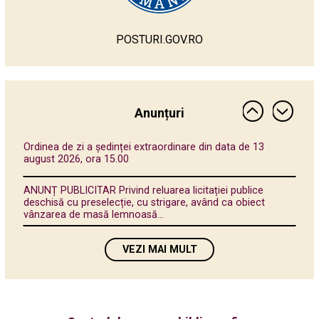
POSTURI.GOV.RO
ANUNȚ PUBLICITAR - Privind reluarea licitației publice
deschisă cu preselecție, cu strigare, având ca obiect
vânzarea de masă...
PROCES VERBAL - încheiat în data de 20.05.2026 ora 12:00
cu ocazia ședinței de preselecție a operatorilor
Anunțuri
economici...
Ordinea de zi a ședinței extraordinare din data de 13
august 2026, ora 15.00
ANUNȚ PUBLICITAR Privind reluarea licitației publice
deschisă cu preselecție, cu strigare, având ca obiect
vânzarea de masă lemnoasă...
Ordinea de zi a ședinței extraordinare din data de 29 iulie,
VEZI MAI MULT
ora 13.00
A.N.M.A.P. - Direcția Județeană de Mediu Vrancea, U.A.T.
JUDEȚUL VRANCEA cu sediul în Focșani, str. Cuza Vodă,
nr....