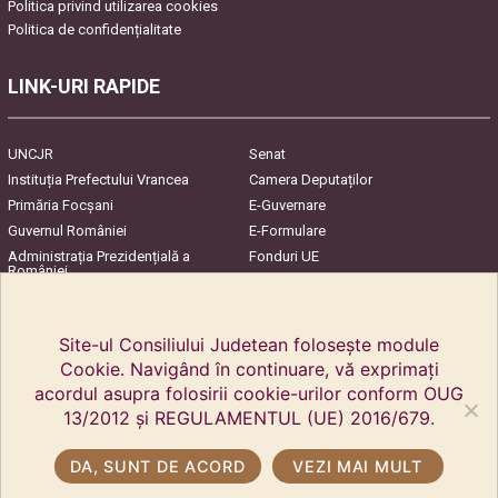
Politica privind utilizarea cookies
Politica de confidențialitate
LINK-URI RAPIDE
UNCJR
Senat
Instituția Prefectului Vrancea
Camera Deputaților
Primăria Focşani
E-Guvernare
Guvernul României
E-Formulare
Administrația Prezidențială a
Fonduri UE
României
Harta Județului
InfoCons – Protecția
Consumatorilor
Site-ul Consiliului Judetean folosește module
Cookie. Navigând în continuare, vă exprimați
acordul asupra folosirii cookie-urilor conform OUG
13/2012 și REGULAMENTUL (UE) 2016/679.
DA, SUNT DE ACORD
VEZI MAI MULT