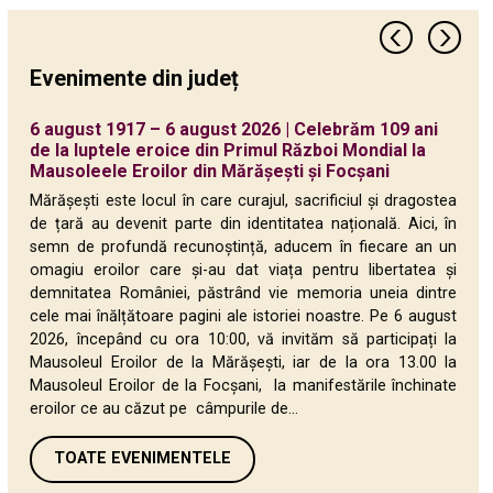
Evenimente din județ
6 august 1917 – 6 august 2026 | Celebrăm 109 ani
CJ Vrancea susține și în acest an Olimpiada
Festivalul-Concurs al Ansamblurilor Folclorice
Zilele Portului Popular Vrâncean: 20 – 24 iunie
TÂRGUL DE CARTE de la Focșani, ediția a XX-a: 11 –
Copilăria sărbătorită prin sport și educație:
Festivalul Pastoral „Boteitul Oilor” de la Negrilești
Aproape 300 de copii au adus primăvara în apă, la
Copii din toată țara dau startul primăverii la Cupa
Campionatul Național Junioare U18 și Liga de Fete
Săptămâna Lecturii în Vrancea
24 ianuarie – Ziua Unirii Principatelor Române,
160 de ani de excelență în educație – Colegiul
Campionatul Național de Polo – Juniori U18, la
Concursul de înot „Campion în Vrancea de Moș
de la luptele eroice din Primul Război Mondial la
Națională de Inovație și Creativitate Digitală
Tradiționale „Pe Plaiul Tojanului” – 26 iulie 2026
2026, la Muzeul Vrancei
14 iunie 2026
Competiții naționale și Ziua Porților Deschise la
– un pilon strategic pentru promovarea brandului
„Cupa Mărțișorul Vrancei”
Mărțișorul Vrancei, la Bazinul Consiliului Județean
la Polo, în Bazinul Consiliului Județean Vrancea
sărbătorită la Focșani
Național „Unirea” Focșani
Bazinul de Înot al Consiliului Județean Vrancea
Nicolae” – ediția 2025
Mausoleele Eroilor din Mărășești și Focșani
„InfoEducație” | 28–31 iulie 2026
Bazinul de Înot al Consiliului Județean Vrancea
„Vrancea Autentică”
Mărășești este locul în care curajul, sacrificiul și dragostea
de țară au devenit parte din identitatea națională. Aici, în
semn de profundă recunoștință, aducem în fiecare an un
omagiu eroilor care și-au dat viața pentru libertatea și
demnitatea României, păstrând vie memoria uneia dintre
cele mai înălțătoare pagini ale istoriei noastre. Pe 6 august
2026, începând cu ora 10:00, vă invităm să participați la
Mausoleul Eroilor de la Mărășești, iar de la ora 13.00 la
Mausoleul Eroilor de la Focșani, la manifestările închinate
eroilor ce au căzut pe câmpurile de...
TOATE EVENIMENTELE