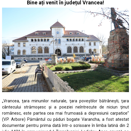
Bine ați venit în județul Vrancea!
„Vrancea, ţara minunilor naturale, ţara poveştilor bătrâneşti, ţara
cântecului strămoşesc şi a poeziei neîntrecute de niciun ţinut
românesc, este partea cea mai frumoasă a depresiunii carpatice”
(V.P. Arbore) Pământul cu păduri bogate Varancha, a fost atestat
documentar pentru prima dată într-o scrisoare în limba latină din 2