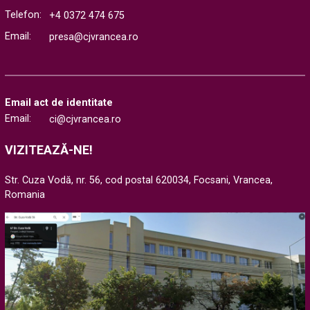
economici...
Telefon:
+4 0372 474 675
Email:
presa@cjvrancea.ro
Email act de identitate
Email:
ci@cjvrancea.ro
VIZITEAZĂ-NE!
Str. Cuza Vodă, nr. 56, cod postal 620034, Focsani, Vrancea,
Romania