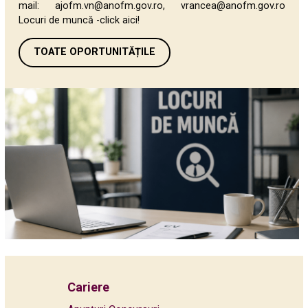
mail: ajofm.vn@anofm.gov.ro, vrancea@anofm.gov.ro
Locuri de muncă -click aici!
TOATE OPORTUNITĂȚILE
Cariere