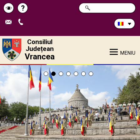
Caută
?
CAUTĂ
Pagina
Schimbă
în
site:
de
contrastul
ajutor
Consiliul
Județean
MENIU
Vrancea