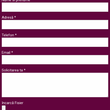
Adresă *
Telefon *
Email *
Solicitarea ta *
Incarcă Fisier