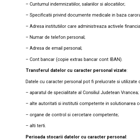
– Cuntumul indemnizatiilor, salariilor si alocatiilor;
– Specificatii privind documente medicale in baza caror
– Adresa institutiilor care administreaza activele financia
– Numar de telefon personal;
– Adresa de em
a
il
person
a
l;
–
Cont bancar (cop
i
e extras bancar cont
I
BAN).
Transferul datelor cu caracter personal vizate
:
Dat
ele
cu caracter pe
rsonal
pot fi
pr
elu
crate si u
t
il
i
zate 
– aparatul de specialitate al
Consiliul Judetean Vrancea;
– alte autoritati si institutii competente in solutionarea 
– organe de control si cercetare competente;
– alti terti.
Perioada
stocarii
datelor
cu
caracter
personal
: