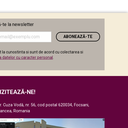
te la newsletter
i
 la cunostinta si sunt de acord cu colectarea si
a datelor cu caracter personal
.
IZITEAZĂ-NE!
r. Cuza Vodă, nr. 56, cod postal 620034, Focsani,
rancea, Romania