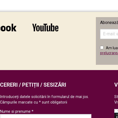
Abonează-
Introduceț
adresa
de
email
Am luat
în
prelucrare
câmpul
următor
CERERI / PETIȚII / SESIZĂRI
V
Introduceți datele solicitării în formularul de mai jos.
St
Câmpurile marcate cu * sunt obligatorii
V
Nume si prenume *