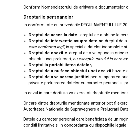
Conform Nomenclatorului de arhivare a documentelor ce
Drepturile persoanelor
In conformitate cu prevederile REGULAMENTULUI UE
20
Dreptul
de
acces la date
:
dreptul de a obtine
la
cer
Dreptul
de interventie asupra
date
l
or
: dreptul de a
este
conforma legii
, in spec
i
al a date
l
or incomplete si
Dreptul de
opozitie
:
dreptul de a va opune in orice
obiectul unei prelucrari,
cu exceptia
cazului in care
ex
Dreptul
la
portabilitatea
datelor
;
Dreptul de
a
nu
face
ob
i
ectul
unei
dec
i
z
ii
bazate 
Dreptul de a va adresa justitiei
pentru apararea ori
priveste prelucrarea datelor cu caracter personal si pri
In cazul in care dor
iti sa va
exerc
i
tati dreptur
ile
ment
i
ona
Or
i
c
a
re dintre drepturile mentionate anter
i
or pot fi exerc
Autoritatea Nat
i
ona
l
a de Suprave
g
here a Prelucrarii Dat
Datele cu caracter personal care beneficiaza de un regim 
conditii limitative si in concordanta cu dispozitiile lega