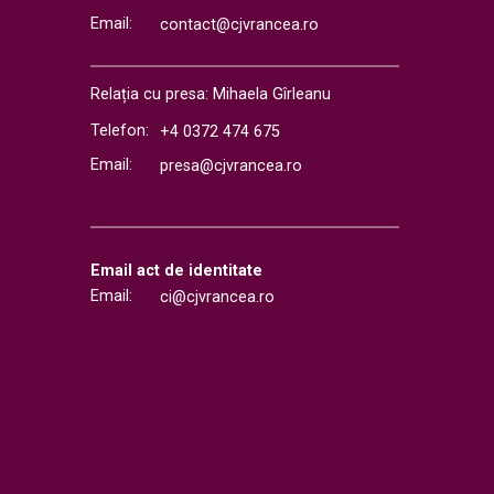
Email:
contact@cjvrancea.ro
Relația cu presa: Mihaela Gîrleanu
Telefon:
+4 0372 474 675
Email:
presa@cjvrancea.ro
Email act de identitate
Email:
ci@cjvrancea.ro