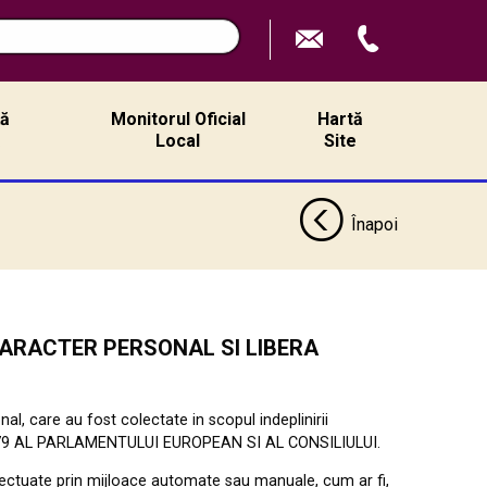
ță
Monitorul Oficial
Hartă
ă
Local
Site
Înapoi
ARACTER
PERSONAL
SI
LI
B
ERA
onal, care au fost colectate
in
scopul indeplinirii
79 AL PARLAMENTULUI EUROPEAN SI AL CONSILIULUI.
fectuate prin m
i
j
l
oace automate sau manuale, cum ar fi,