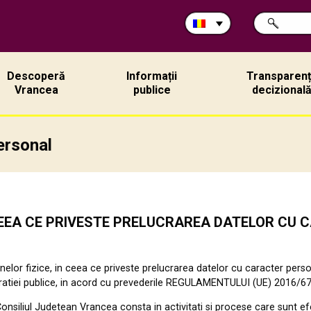
Caută
CAUTĂ
în
site:
Descoperă
Informații
Transparen
Vrancea
publice
decizional
ersonal
EEA
CE
PR
I
VESTE PRELUCRAREA
DATELOR
CU
C
lor fizice, in ceea ce priveste prelucrarea datelor cu caracter pers
atiei publice,
in
acord cu prevederile REGULAMENTULUI (UE) 2016/6
onsiliul Judetean Vrancea consta in activ
i
tati si procese care sunt e