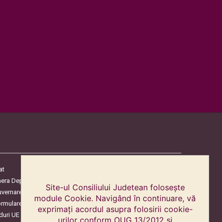
at
era Deputaților
Site-ul Consiliului Judetean folosește
uvernare
module Cookie. Navigând în continuare, vă
ormulare
exprimați acordul asupra folosirii cookie-
duri UE
urilor conform OUG 13/2012 și