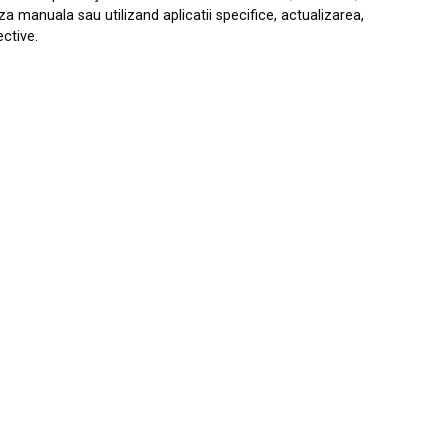
liza manua
l
a
sau
ut
i
lizand apl
i
catii specifice, actualizare
a,
ect
i
v
e
.