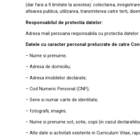
(dar fara
a fi limitate la acestea)
: co
l
ectare
a, inregistrar
afisarea publica,
utilizarea, transmiterea catre terti, d
i
se
Responsabilul de protectia datelor:
Adresa
mail persoana responsabila cu protectia datelor
Dat
ele
cu
caracter
personal
prelucrate
de catre
Con
– Nume si prenume;
– Adresa de dom
i
ciliu;
– Adresa imobilelor declarate;
– Cod Numeric Personal (CNP);
– Serie si numar carte de
i
dentitate;
– fotografii, imagini;
–
Nume si prenume sot, sotie, copii (in cazul declaratiilor
– Alte date si activitati existente in Curriculum Vitae, rap