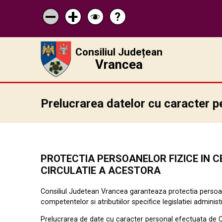
?
Pagina
Micșorează
Mărește
Schimbă
de
scrisul
scrisul
contrastul
ajutor
Consiliul Județean
Vrancea
Prelucrarea datelor cu caracter p
PROTECT
I
A
PERSOANE
L
OR
F
I
Z
I
CE IN C
C
I
RCULAT
I
E
A
ACESTORA
Consiliul Judetean Vrancea garanteaza protectia persoane
competentelor si atributiilor specifice legislatiei administr
Pre
l
ucrarea de date cu caracter personal efectuata de C