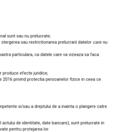
nal sunt sau nu prelucrate;
 stergerea sau restr
i
ct
i
onarea pre
l
ucrarii date
l
or
care
nu
stra particulara, ca datele care va vizeaza sa faca
ar produce efecte jur
i
d
i
ce;
ie
2016
privind
protectia persoanelor fizice
in
ceea ce
petente si/sau a dreptului de
a in
a
i
nta o p
l
angere catre
actului de identitate, date bancare), sunt prelucrate in
vate pentru protejarea lor.