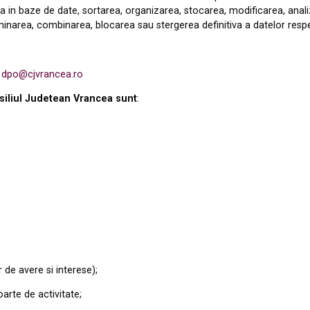
ea in baze de date,
sortarea, organizarea, sto
c
a
rea, mod
i
ficarea, ana
minarea, comb
i
narea, b
l
ocarea sau ster
g
erea defin
i
tiva a date
l
or resp
:
dpo@cjvrancea.ro
siliul Judetean Vrancea
sunt
:
 de avere si interese);
oarte de activitate;