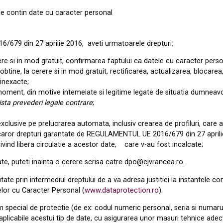
 contin date cu caracter personal
16/679
din 27 aprilie
2016
,
aveti urmatoarele drepturi:
ere
si in
mod gratuit, confirmarea faptului
ca
datele cu caracter perso
 obt
i
ne, la cerere si in mod gratu
i
t, rectificarea, actua
l
izarea, b
l
ocarea,
 inexacte;
 moment, din motive
intemeiate
si
legitime
legate
de situatia dumneavoa
ista
prevederi legale
contrare
;
exclus
i
ve pe pre
l
ucrarea automata, inclusiv crearea de profiluri, care 
caror drepturi garantate de REGULAMENTUL UE 2016/679 din 27
april
vind libera circulatie a acestor date,
care v-au fost incalcate;
te, puteti ina
i
nta o cerere scrisa catre
dpo@cjvrancea.ro
.
itate pr
i
n intermed
i
ul dreptului de a va adresa justitiei la instante
l
e com
e
l
or cu Caracter Personal (
www
.
dataprotection.ro
).
special de protectie (de ex: codul numeric personal, seria si numarul 
le aplicabile acestui tip de date, cu asigurarea unor masuri tehnice adec