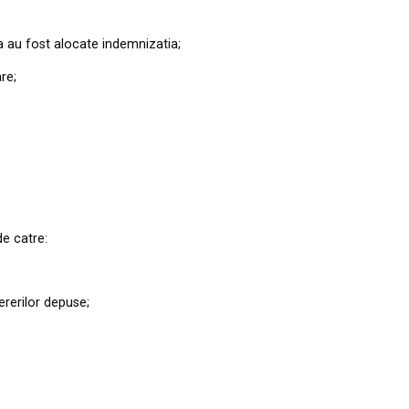
a au fost alocate indemnizatia;
re;
de catre:
cererilor depuse;