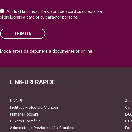
Am luat la cunostinta si sunt de acord cu colectarea
si
prelucrarea datelor cu caracter personal
.
TRIMITE
Please
Modalitatea de depunere a documentelor online
leave
this
field
empty.
LINK-URI RAPIDE
UNCJR
Sen
Instituția Prefectului Vrancea
Cam
Primăria Focşani
E-G
Guvernul României
E-F
Administrația Prezidențială a României
Fon