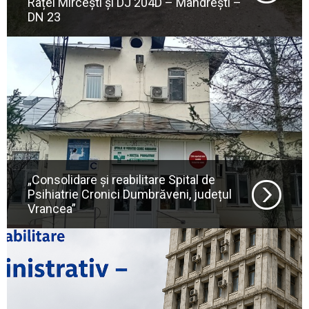
Raței Mircești și DJ 204D – Mândrești –
DN 23
„Consolidare și reabilitare Spital de
Psihiatrie Cronici Dumbrăveni, județul
Vrancea”