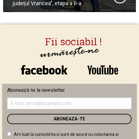
județul Vrancea”, etapa a II-a
Abonează-te la newsletter
Introduceți
adresa
de
email
în
câmpul
Am luat la cunostinta si sunt de acord cu colectarea si
următor