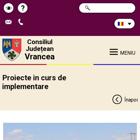
Caută
?
CAUTĂ
Pagina
Schimbă
în
site:
de
contrastul
ajutor
Consiliul
Județean
MENIU
Vrancea
Proiecte in curs de
implementare
Înapoi