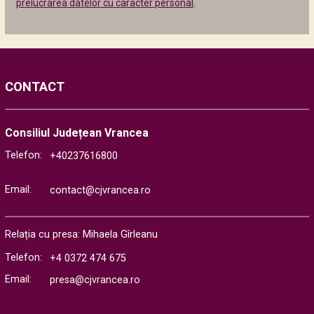
prelucrarea datelor cu caracter personal
.
CONTACT
Consiliul Județean Vrancea
Telefon:
+40237616800
Email:
contact@cjvrancea.ro
Relația cu presa: Mihaela Gîrleanu
Telefon:
+4 0372 474 675
Email:
presa@cjvrancea.ro