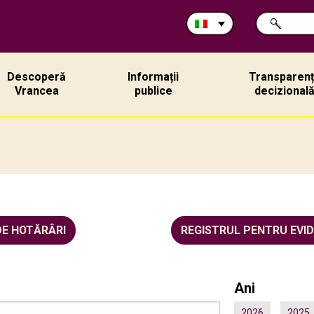
Cerca
RICERCA
nel
sito:
Descoperă
Informații
Transparen
Vrancea
publice
decizional
DE HOTĂRÂRI
REGISTRUL PENTRU EVI
Ani
2026
2025