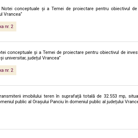
 Notei conceptuale și a Temei de proiectare pentru obiectivul de i
țul Vrancea"
a nr. 2
ei conceptuale și a Temei de proiectare pentru obiectivul de investi
i universitar, județul Vrancea”
a nr. 2
transmiterii imobilului teren în suprafață totală de 32.553 mp, situ
omeniul public al Orașului Panciu în domeniul public al județului Vranc