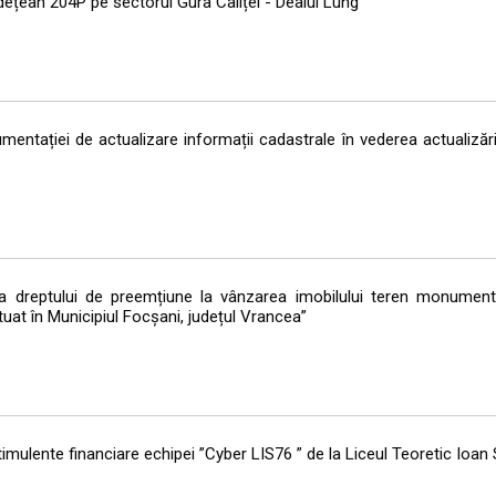
udețean 204P pe sectorul Gura Caliței - Dealul Lung”
mentației de actualizare informații cadastrale în vederea actualizării
ea dreptului de preemțiune la vânzarea imobilului teren monument
uat în Municipiul Focșani, județul Vrancea”
imulente financiare echipei ”Cyber LIS76 ” de la Liceul Teoretic Ioan S