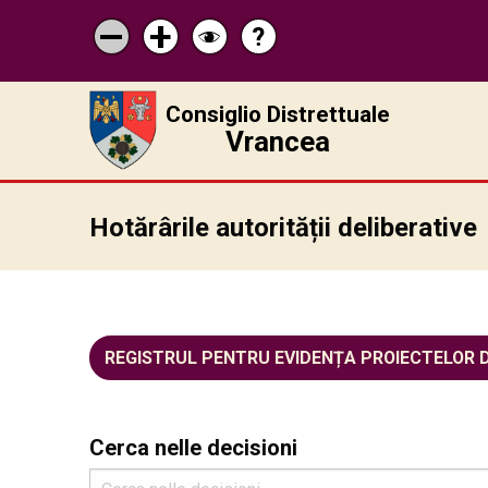
?
Pagina
Micșorează
Mărește
Schimbă
de
scrisul
scrisul
contrastul
ajutor
Consiglio Distrettuale
Vrancea
Hotărârile autorității deliberative
REGISTRUL PENTRU EVIDENȚA PROIECTELOR 
Cerca nelle decisioni