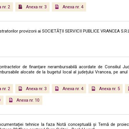
 nr. 2
Anexa nr. 3
Anexa nr. 4
istratorilor provizorii ai SOCIETĂȚII SERVICII PUBLICE VRANCEA S.R.L
contractelor de finanțare nerambursabilă acordate de Consiliul J
bursabile alocate de la bugetul local al județului Vrancea, pe anul
 nr. 2
Anexa nr. 3
Anexa nr. 4
Anexa nr. 5
9
Anexa nr. 10
documentației tehnice la faza Notă conceptuală și Temă de proiect