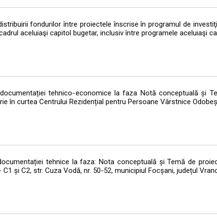
tribuirii fondurilor între proiectele înscrise în programul de investiţi
cadrul aceluiaşi capitol bugetar, inclusiv între programele aceluiaşi ca
a documentației tehnico-economice la faza Notă conceptuală și T
torie în curtea Centrului Rezidențial pentru Persoane Vârstnice Odobeș
 documentației tehnice la faza: Nota conceptuală și Temă de proiec
 C1 și C2, str. Cuza Vodă, nr. 50-52, municipiul Focșani, județul Vran