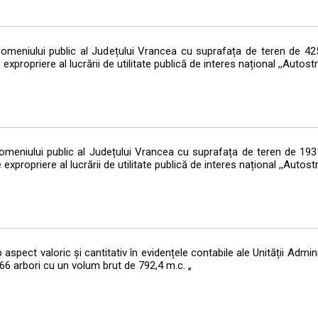
 domeniului public al Județului Vrancea cu suprafața de teren de 4
xpropriere al lucrării de utilitate publică de interes național ,,Auto
domeniului public al Județului Vrancea cu suprafața de teren de 19
xpropriere al lucrării de utilitate publică de interes național ,,Auto
aspect valoric și cantitativ în evidențele contabile ale Unității Admini
 arbori cu un volum brut de 792,4 m.c. „