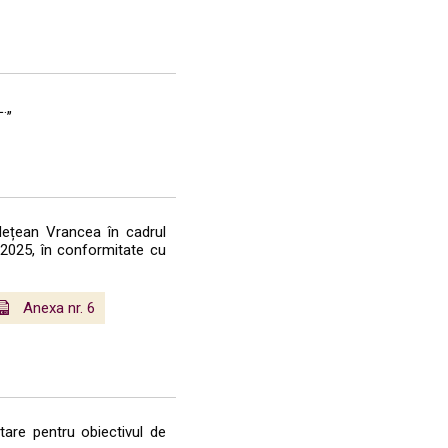
.„
udețean Vrancea în cadrul
 2025, în conformitate cu
Anexa nr. 6
are pentru obiectivul de