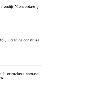
nvestiții "Consolidare și
ții „Lucrări de construire
at în extravilanul comunei
ea”