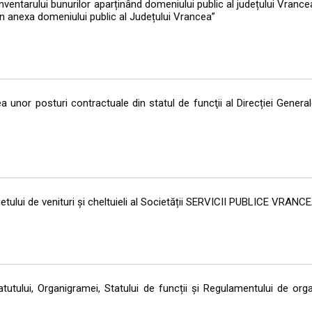
nventarului bunurilor aparținând domeniului public al județului Vrance
 în anexa domeniului public al Județului Vrancea”
 unor posturi contractuale din statul de funcţii al Direcției Genera
etului de venituri și cheltuieli al Societății SERVICII PUBLICE VRANC
tutului, Organigramei, Statului de funcții și Regulamentului de org