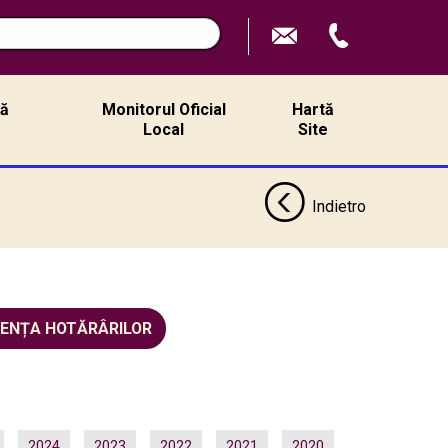
ță
Monitorul Oficial
Hartă
ă
Local
Site
Indietro
DENȚA HOTĂRÂRILOR
2024
2023
2022
2021
2020