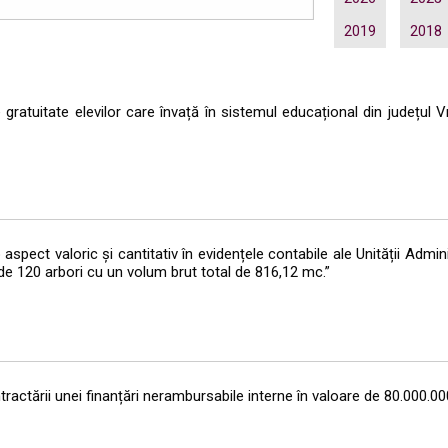
2019
2018
gratuitate elevilor care învață în sistemul educațional din județul 
aspect valoric și cantitativ în evidențele contabile ale Unității Admini
e 120 arbori cu un volum brut total de 816,12 mc.”
ractării unei finanțări nerambursabile interne în valoare de 80.000.000