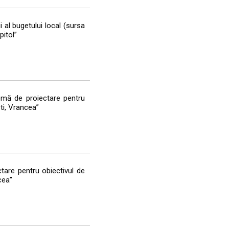
i al bugetului local (sursa
pitol”
emă de proiectare pentru
ti, Vrancea”
tare pentru obiectivul de
cea”