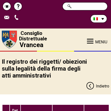
Cerca
?
RICERCA
Pagina
Schimbă
nel
sito:
de
contrastul
ajutor
Consiglio
Distrettuale
MENIU
Vrancea
Il registro dei riggetti/ obiezioni
sulla legalità della firma degli
atti amministrativi
Indietro
Dat