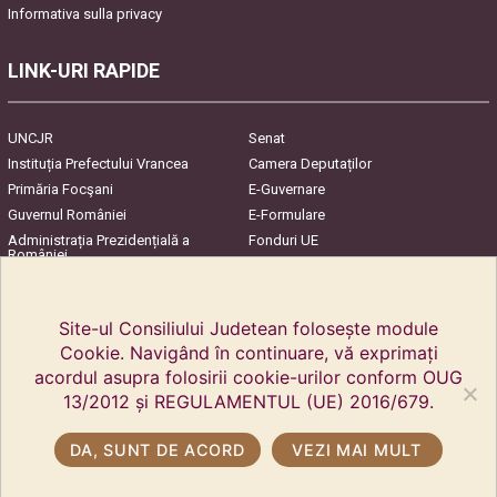
Informativa sulla privacy
LINK-URI RAPIDE
UNCJR
Senat
Instituția Prefectului Vrancea
Camera Deputaților
Primăria Focşani
E-Guvernare
Guvernul României
E-Formulare
Administrația Prezidențială a
Fonduri UE
României
Harta Județului
InfoCons – Protecția
Consumatorilor
Site-ul Consiliului Judetean folosește module
Cookie. Navigând în continuare, vă exprimați
acordul asupra folosirii cookie-urilor conform OUG
13/2012 și REGULAMENTUL (UE) 2016/679.
DA, SUNT DE ACORD
VEZI MAI MULT