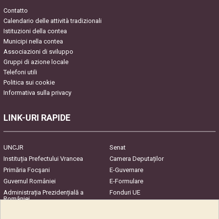
Contatto
Calendario delle attività tradizionali
Istituzioni della contea
Municipi nella contea
Associazioni di sviluppo
Gruppi di azione locale
Telefoni utili
Politica sui cookie
Informativa sulla privacy
LINK-URI RAPIDE
UNCJR
Senat
Instituția Prefectului Vrancea
Camera Deputaților
Primăria Focşani
E-Guvernare
Guvernul României
E-Formulare
Administrația Prezidențială a
Fonduri UE
României
Harta Județului
InfoCons – Protecția