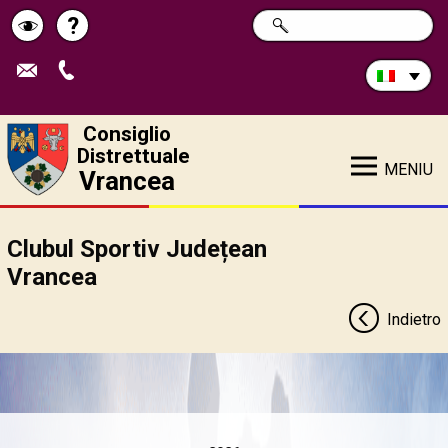
Cerca
?
RICERCA
Pagina
Schimbă
nel
sito:
de
contrastul
ajutor
Consiglio
Distrettuale
MENIU
Vrancea
Clubul Sportiv Județean
Vrancea
Indietro