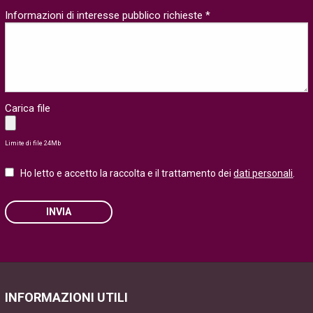
Informazioni di interesse pubblico richieste *
Carica file
Limite di file 24Mb
Ho letto e accetto la raccolta e il trattamento dei
dati personali
.
INVIA
Please leave this field empty.
INFORMAZIONI UTILI