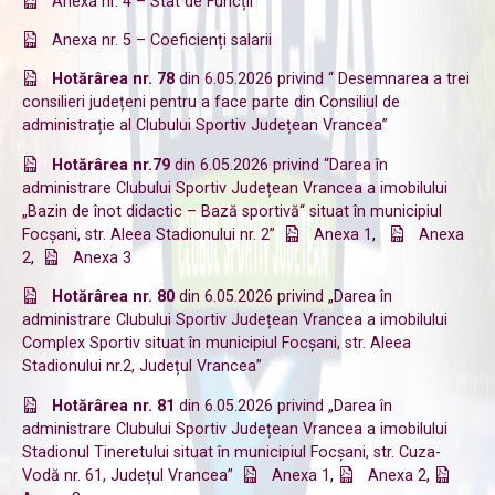
Anexa nr. 4 – Stat de Funcții
Anexa nr. 5 – Coeficienți salarii
Hotărârea nr. 78
din 6.05.2026 privind “ Desemnarea a trei
consilieri județeni pentru a face parte din Consiliul de
administrație al Clubului Sportiv Județean Vrancea”
Hotărârea nr.79
din 6.05.2026 privind “Darea în
administrare Clubului Sportiv Județean Vrancea a imobilului
„Bazin de înot didactic – Bază sportivă“ situat în municipiul
Focșani, str. Aleea Stadionului nr. 2”
Anexa 1
,
Anexa
2
,
Anexa 3
Hotărârea nr. 80
din 6.05.2026 privind „Darea în
administrare Clubului Sportiv Județean Vrancea a imobilului
Complex Sportiv situat în municipiul Focșani, str. Aleea
Stadionului nr.2, Județul Vrancea”
Hotărârea nr. 81
din 6.05.2026 privind „Darea în
administrare Clubului Sportiv Județean Vrancea a imobilului
Stadionul Tineretului situat în municipiul Focșani, str. Cuza-
Vodă nr. 61, Județul Vrancea”
Anexa 1
,
Anexa 2
,