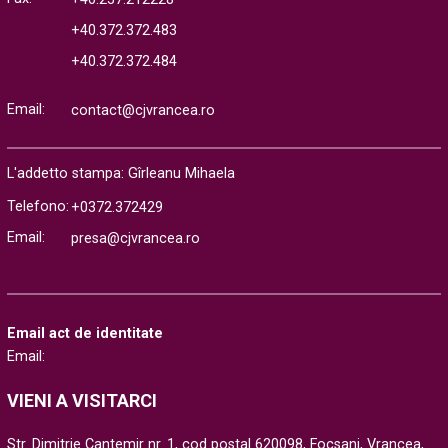
+40.372.372.483
+40.372.372.484
Email:
contact@cjvrancea.ro
L'addetto stampa: Gîrleanu Mihaela
Telefono:
+0372.372429
Email:
presa@cjvrancea.ro
Email act de identitate
Email:
VIENI A VISITARCI
Str. Dimitrie Cantemir nr. 1, cod postal 620098, Focsani, Vrancea,