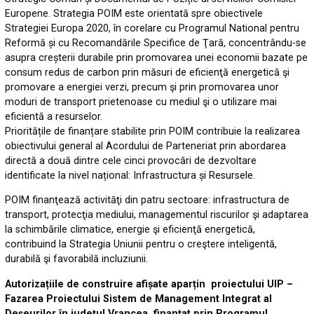
Europene. Strategia POIM este orientată spre obiectivele
Strategiei Europa 2020, în corelare cu Programul National pentru
Reformă și cu Recomandările Specifice de Ţară, concentrându-se
asupra creșterii durabile prin promovarea unei economii bazate pe
consum redus de carbon prin măsuri de eficienţă energetică şi
promovare a energiei verzi, precum şi prin promovarea unor
moduri de transport prietenoase cu mediul şi o utilizare mai
eficientă a resurselor.
Prioritățile de finanțare stabilite prin POIM contribuie la realizarea
obiectivului general al Acordului de Parteneriat prin abordarea
directă a două dintre cele cinci provocări de dezvoltare
identificate la nivel național: Infrastructura și Resursele.
POIM finanţează activităţi din patru sectoare: infrastructura de
transport, protecţia mediului, managementul riscurilor şi adaptarea
la schimbările climatice, energie şi eficienţă energetică,
contribuind la Strategia Uniunii pentru o creştere inteligentă,
durabilă şi favorabilă incluziunii.
Autorizațiile de construire afișate aparțin proiectului UIP –
Fazarea Proiectului Sistem de Management Integrat al
Deşeurilor în judeţul Vrancea, finanţat prin Programul