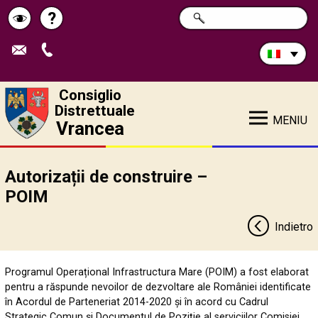
Cerca
?
RICERCA
Pagina
Schimbă
nel
sito:
de
contrastul
ajutor
Consiglio
Distrettuale
MENIU
Vrancea
Autorizații de construire –
POIM
Indietro
Programul Operațional Infrastructura Mare (POIM) a fost elaborat
pentru a răspunde nevoilor de dezvoltare ale României identificate
în Acordul de Parteneriat 2014-2020 și în acord cu Cadrul
Strategic Comun și Documentul de Poziție al serviciilor Comisiei