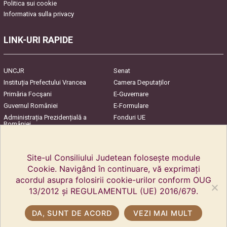
Politica sui cookie
Informativa sulla privacy
LINK-URI RAPIDE
UNCJR
Senat
Instituția Prefectului Vrancea
Camera Deputaților
Primăria Focşani
E-Guvernare
Guvernul României
E-Formulare
Administrația Prezidențială a
Fonduri UE
României
Harta Județului
InfoCons – Protecția
Consumatorilor
Site-ul Consiliului Judetean folosește module
Cookie. Navigând în continuare, vă exprimați
acordul asupra folosirii cookie-urilor conform OUG
13/2012 și REGULAMENTUL (UE) 2016/679.
DA, SUNT DE ACORD
VEZI MAI MULT