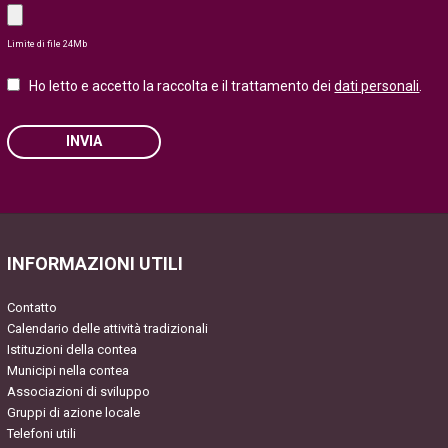
Limite di file 24Mb
Ho letto e accetto la raccolta e il trattamento dei
dati personali
.
INVIA
Please leave this field empty.
INFORMAZIONI UTILI
Contatto
Calendario delle attività tradizionali
Istituzioni della contea
Municipi nella contea
Associazioni di sviluppo
Gruppi di azione locale
Telefoni utili