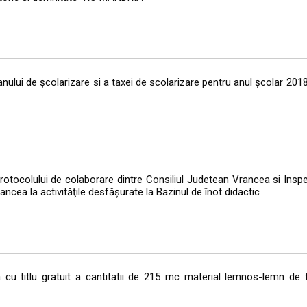
ului de şcolarizare si a taxei de scolarizare pentru anul şcolar 20
otocolului de colaborare dintre Consiliul Judetean Vrancea si Insp
ancea la activităţile desfăşurate la Bazinul de înot didactic
u titlu gratuit a cantitatii de 215 mc material lemnos-lemn de f