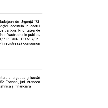
 Judeţean de Urgenţă ”Sf.
nţării acestuia în cadrul
de carbon, Prioritatea de
în infrastructurile publice,
/B/1/7 REGIUNI POR/97/3/1
are înregistrează consumuri
tare energetica şi lucrări
52, Focsani, jud. Vrancea
ehnică şi financiară