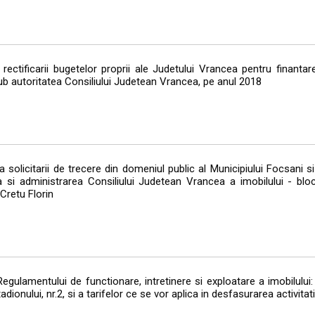
tificarii bugetelor proprii ale Judetului Vrancea pentru finantarea
 sub autoritatea Consiliului Judetean Vrancea, pe anul 2018
olicitarii de trecere din domeniul public al Municipiului Focsani si
 si administrarea Consiliului Judetean Vrancea a imobilului - bloc
Cretu Florin
lamentului de functionare, intretinere si exploatare a imobilului: 
dionului, nr.2, si a tarifelor ce se vor aplica in desfasurarea activitati