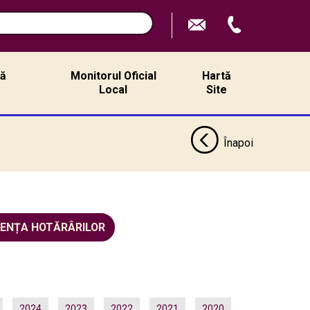
ță
Monitorul Oficial
Hartă
ă
Local
Site
Înapoi
DENȚA HOTĂRÂRILOR
2024
2023
2022
2021
2020