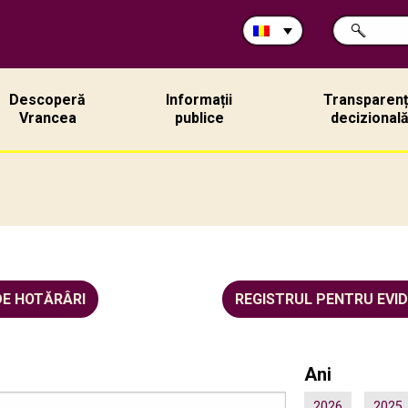
Caută
CAUTĂ
în
site:
Descoperă
Informații
Transparen
Vrancea
publice
decizional
DE HOTĂRÂRI
REGISTRUL PENTRU EVI
Ani
2026
2025