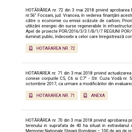
HOTĂRÂREA nr. 72 din 3 mai 2018 privind aprobarea Pro
nr.56” Focsani, jud. Vrancea, în vederea finanţării acest
către o economie cu emisii scăzute de carbon, Prioritate
utilizării energiei din surse regenerabile în infrastructur
Apel de proiecte POR/2016/3/3.1/B/1/7 REGIUNI POR/97/3/
iluminat public, îndeosebi a celor care înregistrează co
HOTARAREA NR. 72
HOTARAREA nr. 71 din 3 mai 2018 privind actualizarea in
conexe corpurile C5, C6 si C7” - Str. Cuza Vodă nr. 5
octombrie 2017, ca urmare a modificărilor din evaluarea
HOTARAREA NR. 71
ANEXA
HOTĂRÂREA nr. 70 din 3 mai 2018 privind aprobarea prel
terenului in suprafata de 40 ha situat in extravilanul 
Memoriei Nationale Stejarii României – 100 de ani de 