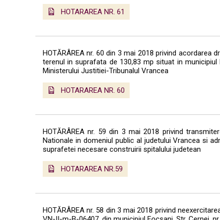
HOTARAREA NR. 61
HOTĂRÂREA nr. 60 din 3 mai 2018 privind acordarea drep
terenul in suprafata de 130,83 mp situat in municipiul
Ministerului Justitiei-Tribunalul Vrancea
HOTARAREA NR. 60
HOTĂRÂREA nr. 59 din 3 mai 2018 privind transmiterea s
Nationale in domeniul public al judetului Vrancea si ad
suprafetei necesare construirii spitalului judetean
HOTARAREA NR.59
HOTĂRÂREA nr. 58 din 3 mai 2018 privind neexercitarea
VN-II-m-B-06407, din municipiul Focşani, Str. Cernei, n