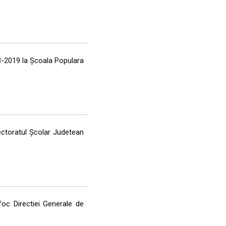
18-2019 la Şcoala Populara
ectoratul Şcolar Judetean
oc Directiei Generale de