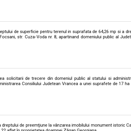
tului de superficie pentru terenul in suprafata de 64,26 mp si a dre
 Focsani, str. Cuza-Voda nr. 8, apartinand domeniului public al Jude
olicitarii de trecere din domeniul public al statului si administra
ministrarea Consiliului Judetean Vrancea a unei suprafete de 17 ha te
 dreptului de preemţiune la vânzarea imobilului monument istoric C
r. 22 aflat în proprietatea doamnei Zăgan Georgiana