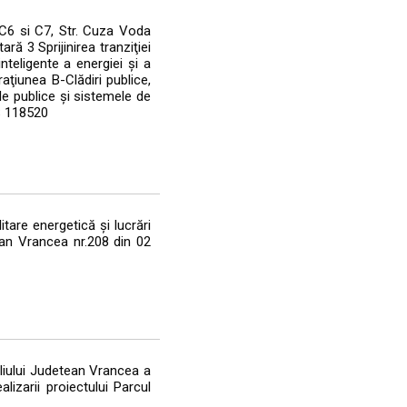
 C6 si C7, Str. Cuza Voda
ră 3 Sprijinirea tranziţiei
nteligente a energiei şi a
eraţiunea B-Clădiri publice,
le publice şi sistemele de
IS 118520
tare energetică şi lucrări
ean Vrancea nr.208 din 02
iliului Judetean Vrancea a
lizarii proiectului Parcul