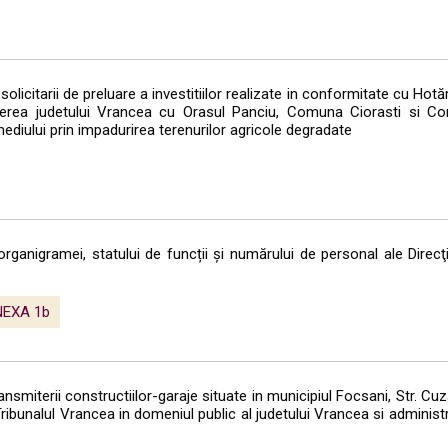
icitarii de preluare a investitiilor realizate in conformitate cu Hotă
ierea judetului Vrancea cu Orasul Panciu, Comuna Ciorasti si Co
ediului prin impadurirea terenurilor agricole degradate
anigramei, statului de funcții și numărului de personal ale Direcţ
EXA 1b
nsmiterii constructiilor-garaje situate in municipiul Focsani, Str. Cu
i-Tribunalul Vrancea in domeniul public al judetului Vrancea si adminis