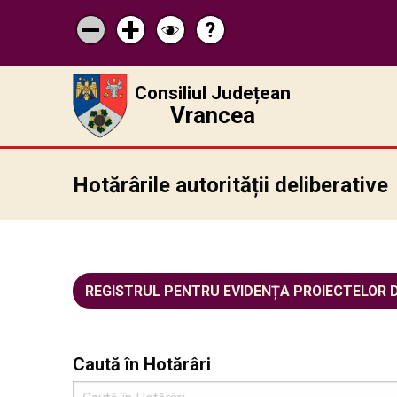
?
Pagina
Micșorează
Mărește
Schimbă
de
scrisul
scrisul
contrastul
ajutor
Consiliul Județean
Vrancea
Hotărârile autorității deliberative
REGISTRUL PENTRU EVIDENȚA PROIECTELOR 
Caută în Hotărâri