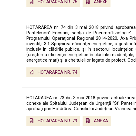
HOTARAREA NR. 75
ANEXE
HOTĂRÂREA nr. 74 din 3 mai 2018 privind aprobarea Pr
Pantelimon” Focsani, secţia de Pneumoftiziologie”- S
Programului Operaţional Regional 2014-2020, Axa Prior
investiţii 3.1 Sprijinirea eficienţei energetice, a gestionă
inclusiv în clădirile publice, şi în sectorul locuinţe
(creşterea eficienţei energetice în clădirile rezidenţiale
energetice mari) şi a cheltuielilor legate de proiect, C
HOTARAREA NR. 74
HOTARAREA nr. 73 din 3 mai 2018 privind actualizarea in
conexe ale Spitalului Judeţean de Urgenţă ”Sf. Panteli
aprobaţi prin Hotărârea Consiliului Judeţean Vrancea nr
HOTARAREA NR. 73
ANEXA