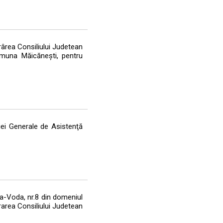
rârea Consiliului Judetean
muna Măicănești, pentru
iei Generale de Asistenţă
za-Voda, nr.8 din domeniul
trarea Consiliului Judetean