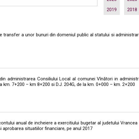
2019
2018
transfer a unor bunuri din domeniul public al statului si administrare
n administrarea Consiliului Local al comunei Vînători in administr
 la km. 7+200 – km 8+200 si D.J. 204G, de la km. 0+000 – km. 2+200
lui anual de incheiere a exercitiului bugetar al judetului Vrancea si 
 aprobarea situatiilor financiare, pe anul 2017