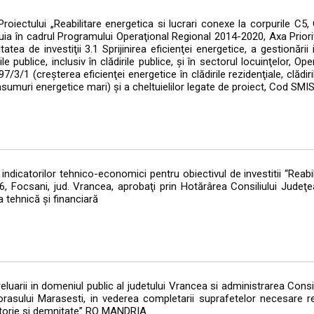
iectului „Reabilitare energetica si lucrari conexe la corpurile C5,
uia în cadrul Programului Operaţional Regional 2014-2020, Axa Priorita
a de investiţii 3.1 Sprijinirea eficienţei energetice, a gestionării i
ile publice, inclusiv în clădirile publice, şi în sectorul locuinţelor, Op
1 (creşterea eficienţei energetice în clădirile rezidenţiale, clădiri
nsumuri energetice mari) şi a cheltuielilor legate de proiect, Cod SM
dicatorilor tehnico-economici pentru obiectivul de investitii “Reabili
6, Focsani, jud. Vrancea, aprobaţi prin Hotărârea Consiliului Judeţ
 tehnică şi financiară
uarii in domeniul public al judetului Vrancea si administrarea Cons
orasului Marasesti, in vederea completarii suprafetelor necesare rea
istorie si demnitate” RO MANDRIA