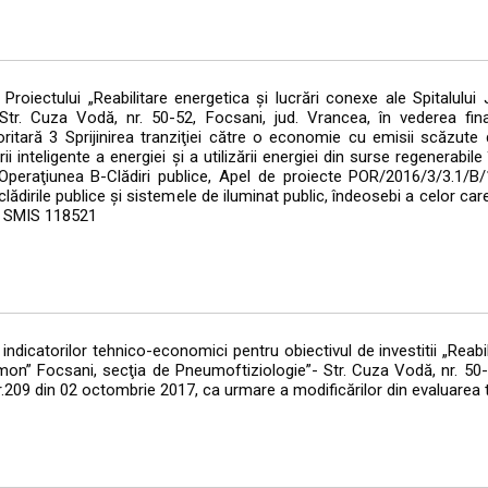
oiectului „Reabilitare energetica şi lucrări conexe ale Spitalului
tr. Cuza Vodă, nr. 50-52, Focsani, jud. Vrancea, în vederea fina
itară 3 Sprijinirea tranziţiei către o economie cu emisii scăzute 
rii inteligente a energiei şi a utilizării energiei din surse regenerabile 
lor, Operaţiunea B-Clădiri publice, Apel de proiecte POR/2016/3/3.1
, clădirile publice şi sistemele de iluminat public, îndeosebi a celor c
od SMIS 118521
dicatorilor tehnico-economici pentru obiectivul de investitii „Reabili
mon” Focsani, secţia de Pneumoftiziologie”- Str. Cuza Vodă, nr. 50-
.209 din 02 octombrie 2017, ca urmare a modificărilor din evaluarea t