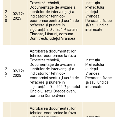
Expertiză tehnică,
Instituția
Documentație de avizare a
Prefectului
2
lucrărilor de intervenții și a
Județul
02/12/
5
indicatorilor tehnico-
Vrancea
2025
0
economici pentru „Lucrări de
Persoane fizice
refacere și punere în
și/sau juridice
siguranță a D.J. 204 P, satele
interesate
Tinoasa, Lăstuni, comuna
Dumitrești, județul Vrancea
Aprobarea documentațiilor
tehnico-economice la faza:
Expertiză tehnică,
Instituția
Documentație de avizare a
Prefectului
2
lucrărilor de intervenții și a
Județul
02/12/
5
indicatorilor tehnico-
Vrancea
2025
1
economici pentru „Lucrări de
Persoane fizice
refacere și punere în
și/sau juridice
siguranță a D.J. 204 P, punctul
interesate
Oncioiu, satul Dragosloveni,
comuna Dumbrăveni
Aprobarea documentațiilor
tehnico-economice la faza: