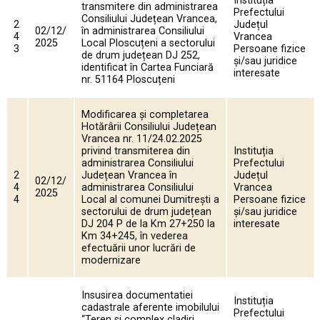
Instituția
transmitere din administrarea
Prefectului
Consiliului Județean Vrancea,
2
Județul
02/12/
în administrarea Consiliului
4
Vrancea
2025
Local Ploscuțeni a sectorului
3
Persoane fizice
de drum județean DJ 252,
și/sau juridice
identificat în Cartea Funciară
interesate
nr. 51164 Ploscuțeni
Modificarea și completarea
Hotărârii Consiliului Județean
Vrancea nr. 11/24.02.2025
privind transmiterea din
Instituția
administrarea Consiliului
Prefectului
2
Județean Vrancea în
Județul
02/12/
4
administrarea Consiliului
Vrancea
2025
4
Local al comunei Dumitrești a
Persoane fizice
sectorului de drum județean
și/sau juridice
DJ 204 P de la Km 27+250 la
interesate
Km 34+245, în vederea
efectuării unor lucrări de
modernizare
Insusirea documentatiei
Instituția
cadastrale aferente imobilului
Prefectului
“Teren si complex cladiri