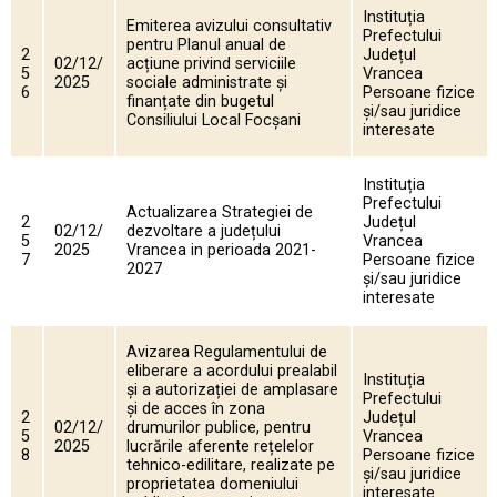
Instituția
Emiterea avizului consultativ
Prefectului
pentru Planul anual de
2
Județul
02/12/
acțiune privind serviciile
5
Vrancea
2025
sociale administrate și
6
Persoane fizice
finanțate din bugetul
și/sau juridice
Consiliului Local Focșani
interesate
Instituția
Prefectului
Actualizarea Strategiei de
2
Județul
02/12/
dezvoltare a județului
5
Vrancea
2025
Vrancea in perioada 2021-
7
Persoane fizice
2027
și/sau juridice
interesate
Avizarea Regulamentului de
eliberare a acordului prealabil
Instituția
și a autorizației de amplasare
Prefectului
și de acces în zona
2
Județul
02/12/
drumurilor publice, pentru
5
Vrancea
2025
lucrările aferente rețelelor
8
Persoane fizice
tehnico-edilitare, realizate pe
și/sau juridice
proprietatea domeniului
interesate