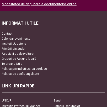
Please
Modalitatea de depunere a documentelor online
leave
this
field
empty.
INFORMATII UTILE
Contact
Calendar evenimente
Instituţii Judeţene
Primării din Județ
Asociaţii de dezvoltare
Grupuri de Acțiune locală
Telefoane Utile
Politica privind utilizarea cookies
Politica de confidențialitate
LINK-URI RAPIDE
UNCJR
Senat
Instituția Prefectului Vrancea
Camera Deputaților