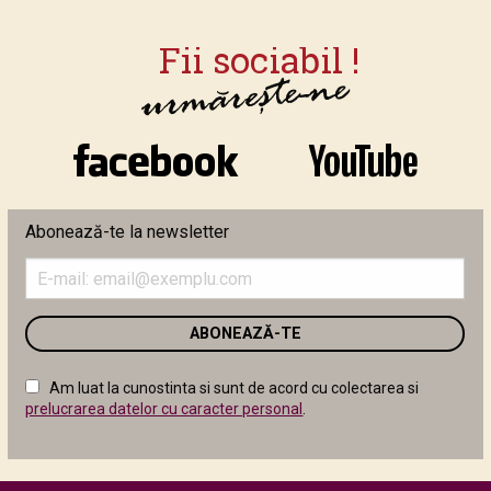
Abonează-te la newsletter
Introduceți
adresa
de
email
în
câmpul
Am luat la cunostinta si sunt de acord cu colectarea si
următor
prelucrarea datelor cu caracter personal
.