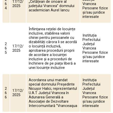
17/12/
„Cetățean de onoare al
6
Vrancea
2025
județului Vrancea” domnului
4
Persoane fizice
academician Aurel Iancu
și/sau juridice
interesate
Înființarea rețelei de locuințe
incluzive, stabilirea valorii
Instituția
chiriei pentru persoanele cu
Prefectului
dizabilități cărora li se acordă
2
Județul
17/12/
o locuință incluzivă,
6
Vrancea
2025
aprobarea procedurii proprii
5
Persoane fizice
de acordare a locuinței
și/sau juridice
incluzive și a procedurii de
interesate
închiriere de pe piața liberă a
unei locuințe incluzive
Acordarea unui mandat
Instituția
special domnului Președinte
Prefectului
2
Nicușor Halici, reprezentantul
Județul
17/12/
6
U.A.T Județul Vrancea în
Vrancea
2025
6
Adunarea Generală a
Persoane fizice
Asociaţiei de Dezvoltare
și/sau juridice
Intercomunitară ”Vranceaqua
interesate