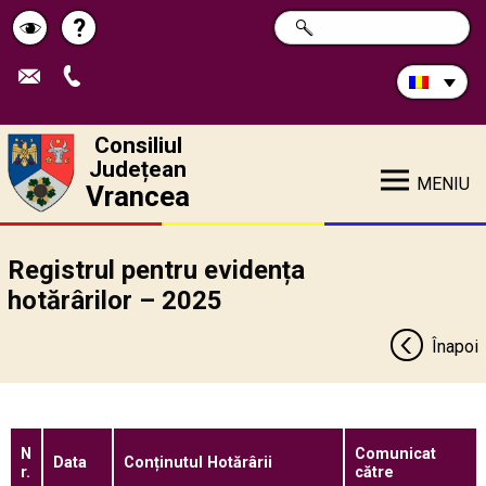
Caută
?
CAUTĂ
Pagina
Schimbă
în
site:
de
contrastul
ajutor
Consiliul
Județean
MENIU
Vrancea
Registrul pentru evidența
hotărârilor – 2025
Înapoi
N
Comunicat
Data
Conținutul Hotărârii
r.
către