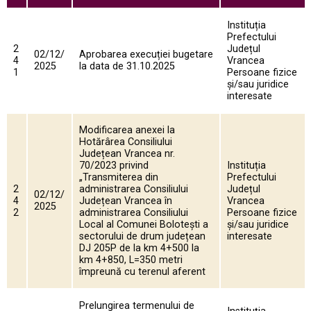
Instituția
Prefectului
2
Județul
02/12/
Aprobarea execuției bugetare
4
Vrancea
2025
la data de 31.10.2025
1
Persoane fizice
și/sau juridice
interesate
Modificarea anexei la
Hotărârea Consiliului
Județean Vrancea nr.
70/2023 privind
Instituția
„Transmiterea din
Prefectului
2
administrarea Consiliului
Județul
02/12/
4
Județean Vrancea în
Vrancea
2025
2
administrarea Consiliului
Persoane fizice
Local al Comunei Bolotești a
și/sau juridice
sectorului de drum județean
interesate
DJ 205P de la km 4+500 la
km 4+850, L=350 metri
împreună cu terenul aferent
Prelungirea termenului de