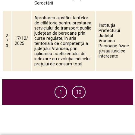
Cercetării
Aprobarea ajustării tarifelor
de călătorie pentru prestarea
Instituția
serviciului de transport public
Prefectului
județean de persoane prin
2
Județul
17/12/
curse regulate, în aria
7
Vrancea
2025
teritorială de competență a
0
Persoane fizice
judeţului Vrancea, prin
și/sau juridice
aplicarea coeficientului de
interesate
indexare cu evoluția indicelui
prețului de consum total
1
10