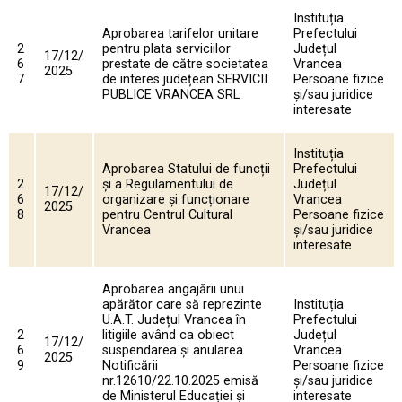
Instituția
Aprobarea tarifelor unitare
Prefectului
2
pentru plata serviciilor
Județul
17/12/
6
prestate de către societatea
Vrancea
2025
7
de interes județean SERVICII
Persoane fizice
PUBLICE VRANCEA SRL
și/sau juridice
interesate
Instituția
Aprobarea Statului de funcții
Prefectului
2
și a Regulamentului de
Județul
17/12/
6
organizare și funcționare
Vrancea
2025
8
pentru Centrul Cultural
Persoane fizice
Vrancea
și/sau juridice
interesate
Aprobarea angajării unui
apărător care să reprezinte
Instituția
U.A.T. Județul Vrancea în
Prefectului
2
litigiile având ca obiect
Județul
17/12/
6
suspendarea și anularea
Vrancea
2025
9
Notificării
Persoane fizice
nr.12610/22.10.2025 emisă
și/sau juridice
de Ministerul Educației și
interesate