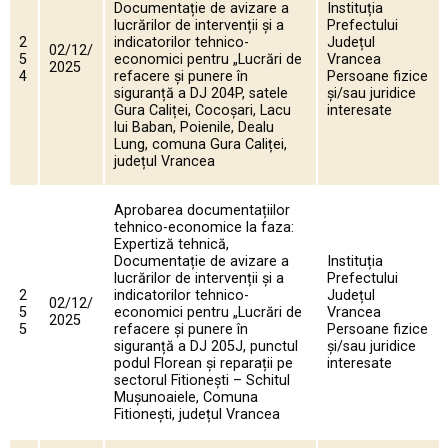
Documentație de avizare a
Instituția
lucrărilor de intervenții și a
Prefectului
2
indicatorilor tehnico-
Județul
02/12/
5
economici pentru „Lucrări de
Vrancea
2025
4
refacere și punere în
Persoane fizice
siguranță a DJ 204P, satele
și/sau juridice
Gura Caliței, Cocoșari, Lacu
interesate
lui Baban, Poienile, Dealu
Lung, comuna Gura Caliței,
județul Vrancea
Aprobarea documentațiilor
tehnico-economice la faza:
Expertiză tehnică,
Documentație de avizare a
Instituția
lucrărilor de intervenții și a
Prefectului
2
indicatorilor tehnico-
Județul
02/12/
5
economici pentru „Lucrări de
Vrancea
2025
5
refacere și punere în
Persoane fizice
siguranță a DJ 205J, punctul
și/sau juridice
podul Florean și reparații pe
interesate
sectorul Fitionești – Schitul
Mușunoaiele, Comuna
Fitionești, județul Vrancea