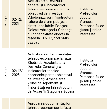
Actualizarea Devizului
general și a indicatorilor
tehnico-economici pentru
Instituția
obiectivul de investiție
Prefectului
2
„Modernizarea infrastructurii
Județul
02/12/
4
rutiere de drum județean
Vrancea
2025
8
dintre localitățile: Focșani-
Persoane fizice
Golești-Vârteșcoiu-Odobești
și/sau juridice
cu conectivitate directă la
interesate
rețeaua TEN-T”, cod SMIS
328595
Actualizarea documentației
tehnico-economice la faza
Instituția
Studiu de Fezabilitate, a
Prefectului
Devizului General și a
2
Județul
02/12/
indicatorilor tehnico-
4
Vrancea
2025
economici pentru obiectivul
9
Persoane fizice
de investiții Amenajarea
și/sau juridice
Zonei de Agrement și
interesate
Îmbunătățirea Infrastructurii
de Acces în Stațiunea Soveja
Aprobarea documentațiilor
tehnico-economice la faza: