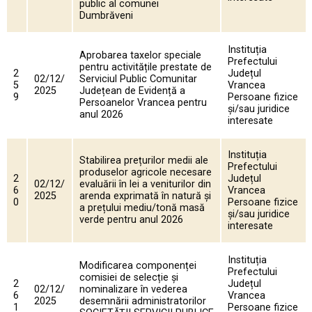
public al comunei
Dumbrăveni
Instituția
Aprobarea taxelor speciale
Prefectului
pentru activitățile prestate de
2
Județul
02/12/
Serviciul Public Comunitar
5
Vrancea
2025
Județean de Evidență a
9
Persoane fizice
Persoanelor Vrancea pentru
și/sau juridice
anul 2026
interesate
Instituția
Stabilirea prețurilor medii ale
Prefectului
produselor agricole necesare
2
Județul
02/12/
evaluării în lei a veniturilor din
6
Vrancea
2025
arenda exprimată în natură şi
0
Persoane fizice
a prețului mediu/tonă masă
și/sau juridice
verde pentru anul 2026
interesate
Instituția
Modificarea componenței
Prefectului
comisiei de selecție și
2
Județul
02/12/
nominalizare în vederea
6
Vrancea
2025
desemnării administratorilor
1
Persoane fizice