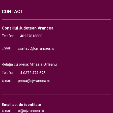
CONTACT
Consiliul Județean Vrancea
Telefon:
+40237616800
Email:
contact@cjvrancea.ro
Relația cu presa: Mihaela Gîrleanu
Telefon:
+4 0372 474 675
Email:
presa@cjvrancea.ro
Email act de identitate
Email:
ci@cjvrancea.ro