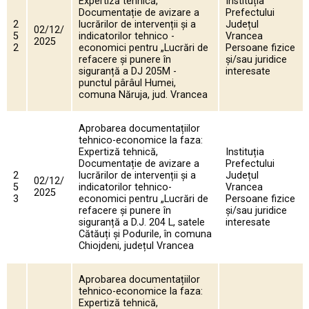
Expertiză tehnică,
Instituția
Documentație de avizare a
Prefectului
2
lucrărilor de intervenții și a
Județul
02/12/
5
indicatorilor tehnico -
Vrancea
2025
2
economici pentru „Lucrări de
Persoane fizice
refacere și punere în
și/sau juridice
siguranță a DJ 205M -
interesate
punctul pârâul Humei,
comuna Năruja, jud. Vrancea
Aprobarea documentațiilor
tehnico-economice la faza:
Expertiză tehnică,
Instituția
Documentație de avizare a
Prefectului
2
lucrărilor de intervenții și a
Județul
02/12/
5
indicatorilor tehnico-
Vrancea
2025
3
economici pentru „Lucrări de
Persoane fizice
refacere și punere în
și/sau juridice
siguranță a D.J. 204 L, satele
interesate
Cătăuți și Podurile, în comuna
Chiojdeni, județul Vrancea
Aprobarea documentațiilor
tehnico-economice la faza:
Expertiză tehnică,