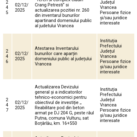
2
Județul
02/12/
Crang Petresti” si
4
Vrancea
2025
actualizarea pozitiei nr. 260
5
Persoane fizice
din inventarul bunurilor
și/sau juridice
apartinand domeniului public
interesate
al judetului Vrancea
Instituția
Prefectului
Atestarea Inventarului
2
Județul
02/12/
bunurilor care aparțin
4
Vrancea
2025
domeniului public al județului
6
Persoane fizice
Vrancea
și/sau juridice
interesate
Actualizarea Devizului
Instituția
general și a indicatorilor
Prefectului
tehnico-economici pentru
2
Județul
02/12/
obiectivul de investiție ,,
4
Vrancea
2025
Reabilitare pod din beton
7
Persoane fizice
armat pe DJ 204 G, peste râul
și/sau juridice
Putna, comuna Vulturu, sat
interesate
Boțârlău, km. 16+550