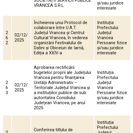
SOCIETĂȚII SERVICII PUBLICE
și/sau juridice
VRANCEA S.R.L.
interesate
Încheierea unui Protocol de
Instituția
colaborare între U.A.T.
Prefectului
2
Județul Vrancea și Centrul
Județul
02/12/
6
Cultural Vrancea, în vederea
Vrancea
2025
2
organizării Festivalului de
Persoane fizice
Datini și Obiceiuri de Iarnă,
și/sau juridice
Ediția a XXIV-a
interesate
Aprobarea rectificării
bugetelor proprii ale Județului
Instituția
Vrancea pentru finanțarea
Prefectului
2
Unității Administrativ –
Județul
02/12/
6
Teritoriale Județul Vrancea şi
Vrancea
2025
3
a instituțiilor publice de sub
Persoane fizice
autoritatea Consiliului
și/sau juridice
Județean Vrancea, pe anul
interesate
2025
Instituția
Prefectului
Conferirea titlului de
2
Județul