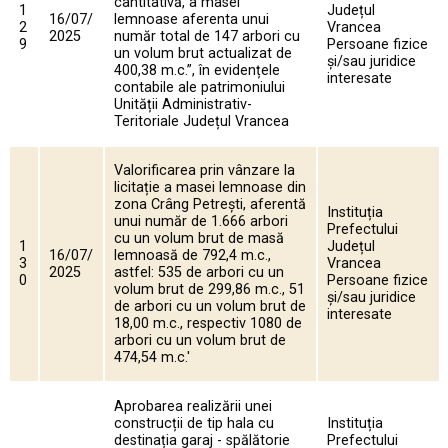
cantitativă, a masei
1
Județul
16/07/
lemnoase aferenta unui
2
Vrancea
2025
număr total de 147 arbori cu
9
Persoane fizice
un volum brut actualizat de
și/sau juridice
400,38 m.c.”, în evidențele
interesate
contabile ale patrimoniului
Unității Administrativ-
Teritoriale Județul Vrancea
Valorificarea prin vânzare la
licitație a masei lemnoase din
zona Crâng Petrești, aferentă
Instituția
unui număr de 1.666 arbori
Prefectului
cu un volum brut de masă
1
Județul
16/07/
lemnoasă de 792,4 m.c.,
3
Vrancea
2025
astfel: 535 de arbori cu un
0
Persoane fizice
volum brut de 299,86 m.c., 51
și/sau juridice
de arbori cu un volum brut de
interesate
18,00 m.c., respectiv 1080 de
arbori cu un volum brut de
474,54 m.c.'
Aprobarea realizării unei
construcții de tip hala cu
Instituția
destinația garaj - spălătorie
Prefectului