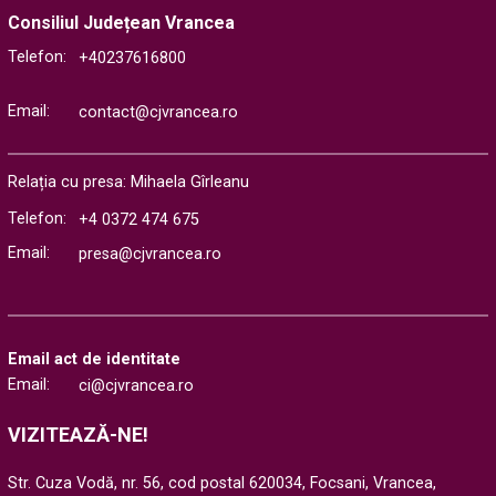
Consiliul Județean Vrancea
Telefon:
+40237616800
Email:
contact@cjvrancea.ro
Relația cu presa: Mihaela Gîrleanu
Telefon:
+4 0372 474 675
Email:
presa@cjvrancea.ro
Email act de identitate
Email:
ci@cjvrancea.ro
VIZITEAZĂ-NE!
Str. Cuza Vodă, nr. 56, cod postal 620034, Focsani, Vrancea,