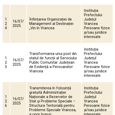
Instituția
Prefectului
1
Înființarea Organizației de
Județul
16/07/
2
Management al Destinației
Vrancea
2025
4
„Vin în Vrancea
Persoane fizice
și/sau juridice
interesate
Instituția
Transformarea unui post din
Prefectului
1
statul de funcții al Serviciului
Județul
16/07/
2
Public Comunitar Județean
Vrancea
2025
5
de Evidență a Persoanelor
Persoane fizice
Vrancea
și/sau juridice
interesate
Transmiterea în folosință
Instituția
gratuită Administrației
Prefectului
1
Naționale a Rezervelor de
Județul
16/07/
2
Stat și Probleme Speciale –
Vrancea
2025
6
Structura Teritorială pentru
Persoane fizice
Probleme Speciale Vrancea,
și/sau juridice
a unor bunuri
interesate