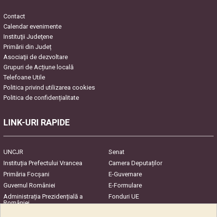
Contact
Calendar evenimente
Instituţii Judeţene
Primării din Județ
Asociaţii de dezvoltare
Grupuri de Acțiune locală
Telefoane Utile
Politica privind utilizarea cookies
Politica de confidențialitate
LINK-URI RAPIDE
UNCJR
Senat
Instituția Prefectului Vrancea
Camera Deputaților
Primăria Focşani
E-Guvernare
Guvernul României
E-Formulare
Administrația Prezidențială a
Fonduri UE
României
Harta Județului