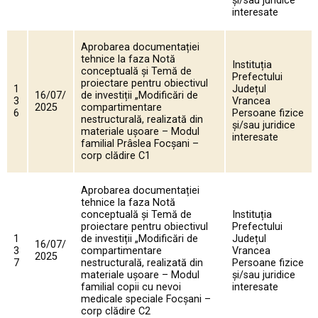
și/sau juridice
interesate
Aprobarea documentației
tehnice la faza Notă
Instituția
conceptuală și Temă de
Prefectului
proiectare pentru obiectivul
1
Județul
16/07/
de investiții „Modificări de
3
Vrancea
2025
compartimentare
6
Persoane fizice
nestructurală, realizată din
și/sau juridice
materiale ușoare – Modul
interesate
familial Prâslea Focșani –
corp clădire C1
Aprobarea documentației
tehnice la faza Notă
conceptuală și Temă de
Instituția
proiectare pentru obiectivul
Prefectului
1
de investiții „Modificări de
Județul
16/07/
3
compartimentare
Vrancea
2025
7
nestructurală, realizată din
Persoane fizice
materiale ușoare – Modul
și/sau juridice
familial copii cu nevoi
interesate
medicale speciale Focșani –
corp clădire C2