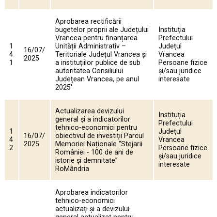
Aprobarea rectificării
bugetelor proprii ale Județului
Instituția
Vrancea pentru finanțarea
Prefectului
1
Unității Administrativ –
Județul
16/07/
4
Teritoriale Județul Vrancea şi
Vrancea
2025
1
a instituțiilor publice de sub
Persoane fizice
autoritatea Consiliului
și/sau juridice
Județean Vrancea, pe anul
interesate
2025'
Actualizarea devizului
Instituția
general și a indicatorilor
Prefectului
tehnico-economici pentru
1
Județul
16/07/
obiectivul de investiții Parcul
4
Vrancea
2025
Memoriei Naționale “Stejarii
2
Persoane fizice
României - 100 de ani de
și/sau juridice
istorie și demnitate”
interesate
RoMândria
Aprobarea indicatorilor
tehnico-economici
actualizați și a devizului