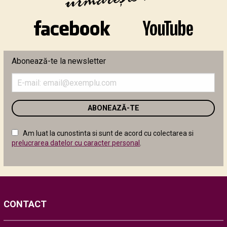
Abonează-te la newsletter
Introduceți
adresa
de
email
în
câmpul
Am luat la cunostinta si sunt de acord cu colectarea si
următor
prelucrarea datelor cu caracter personal
.
CONTACT