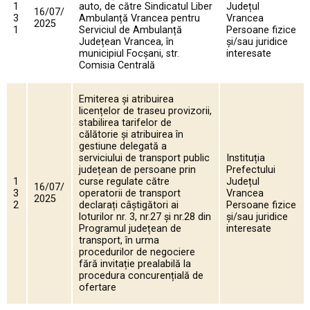
1
auto, de către Sindicatul Liber
Județul
16/07/
3
Ambulanță Vrancea pentru
Vrancea
2025
1
Serviciul de Ambulanță
Persoane fizice
Județean Vrancea, în
și/sau juridice
municipiul Focșani, str.
interesate
Comisia Centrală
Emiterea și atribuirea
licențelor de traseu provizorii,
stabilirea tarifelor de
călătorie și atribuirea în
gestiune delegată a
serviciului de transport public
Instituția
județean de persoane prin
Prefectului
1
curse regulate către
Județul
16/07/
3
operatorii de transport
Vrancea
2025
2
declarați câștigători ai
Persoane fizice
loturilor nr. 3, nr.27 și nr.28 din
și/sau juridice
Programul județean de
interesate
transport, în urma
procedurilor de negociere
fără invitație prealabilă la
procedura concurențială de
ofertare