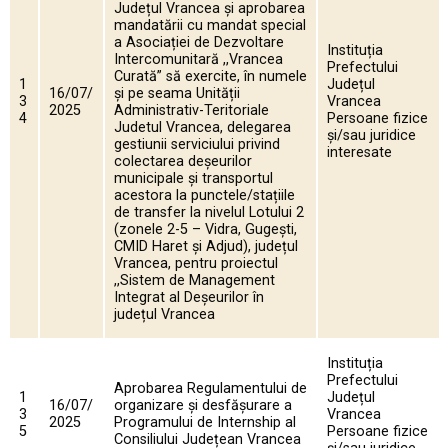
Județul Vrancea și aprobarea
mandatării cu mandat special
a Asociației de Dezvoltare
Instituția
Intercomunitară ,,Vrancea
Prefectului
Curată” să exercite, în numele
1
Județul
16/07/
și pe seama Unității
3
Vrancea
2025
Administrativ-Teritoriale
4
Persoane fizice
Judetul Vrancea, delegarea
și/sau juridice
gestiunii serviciului privind
interesate
colectarea deșeurilor
municipale și transportul
acestora la punctele/stațiile
de transfer la nivelul Lotului 2
(zonele 2-5 – Vidra, Gugești,
CMID Haret și Adjud), județul
Vrancea, pentru proiectul
,,Sistem de Management
Integrat al Deșeurilor în
județul Vrancea
Instituția
Prefectului
Aprobarea Regulamentului de
1
Județul
16/07/
organizare și desfășurare a
3
Vrancea
2025
Programului de Internship al
5
Persoane fizice
Consiliului Județean Vrancea