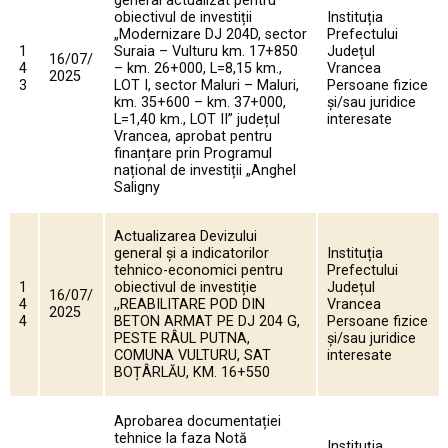
general actualizat pentru
obiectivul de investiții
Instituția
„Modernizare DJ 204D, sector
Prefectului
1
Suraia – Vulturu km. 17+850
Județul
16/07/
4
– km. 26+000, L=8,15 km.,
Vrancea
2025
3
LOT I, sector Maluri – Maluri,
Persoane fizice
km. 35+600 – km. 37+000,
și/sau juridice
L=1,40 km., LOT II” județul
interesate
Vrancea, aprobat pentru
finanțare prin Programul
național de investiții „Anghel
Saligny
Actualizarea Devizului
general și a indicatorilor
Instituția
tehnico-economici pentru
Prefectului
1
obiectivul de investiție
Județul
16/07/
4
,,REABILITARE POD DIN
Vrancea
2025
4
BETON ARMAT PE DJ 204 G,
Persoane fizice
PESTE RÂUL PUTNA,
și/sau juridice
COMUNA VULTURU, SAT
interesate
BOȚÂRLĂU, KM. 16+550
Aprobarea documentației
tehnice la faza Notă
Instituția