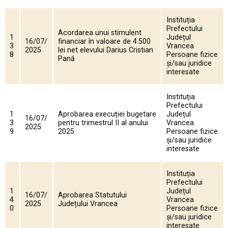
Instituția
Prefectului
Acordarea unui stimulent
1
Județul
16/07/
financiar în valoare de 4.500
3
Vrancea
2025
lei net elevului Darius Cristian
8
Persoane fizice
Pană
și/sau juridice
interesate
Instituția
Prefectului
1
Aprobarea execuției bugetare
Județul
16/07/
3
pentru trimestrul II al anului
Vrancea
2025
9
2025
Persoane fizice
și/sau juridice
interesate
Instituția
Prefectului
1
Județul
16/07/
Aprobarea Statutului
4
Vrancea
2025
Județului Vrancea
0
Persoane fizice
și/sau juridice
interesate