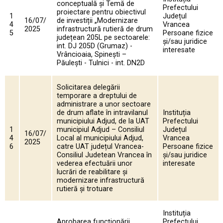
conceptuală și Temă de
Prefectului
proiectare pentru obiectivul
1
Județul
16/07/
de investiții „Modernizare
4
Vrancea
2025
infrastructură rutieră de drum
5
Persoane fizice
județean 205L pe sectoarele:
și/sau juridice
int. DJ 205D (Grumaz) -
interesate
Vrâncioaia, Spinești –
Păulești - Tulnici - int. DN2D
Solicitarea delegării
temporare a dreptului de
administrare a unor sectoare
de drum aflate în intravilanul
Instituția
municipiului Adjud, de la UAT
Prefectului
1
municipiul Adjud – Consiliul
Județul
16/07/
4
Local al municipiului Adjud,
Vrancea
2025
6
catre UAT județul Vrancea-
Persoane fizice
Consiliul Judetean Vrancea în
și/sau juridice
vederea efectuării unor
interesate
lucrări de reabilitare și
modernizare infrastructură
rutieră și trotuare
Instituția
Aprobarea funcționării
Prefectului