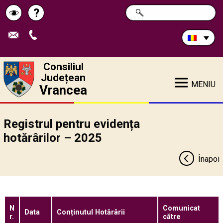
Caută
?
CAUTĂ
Pagina
Schimbă
în
site:
de
contrastul
ajutor
Consiliul
Județean
MENIU
Vrancea
Registrul pentru evidența
hotărârilor – 2025
Înapoi
N
Comunicat
Data
Conținutul Hotărârii
r.
către