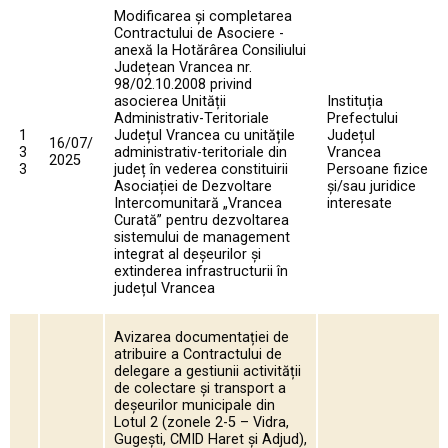
Modificarea și completarea
Contractului de Asociere -
anexă la Hotărârea Consiliului
Județean Vrancea nr.
98/02.10.2008 privind
asocierea Unității
Instituția
Administrativ-Teritoriale
Prefectului
1
Județul Vrancea cu unitățile
Județul
16/07/
3
administrativ-teritoriale din
Vrancea
2025
3
județ în vederea constituirii
Persoane fizice
Asociației de Dezvoltare
și/sau juridice
Intercomunitară „Vrancea
interesate
Curată” pentru dezvoltarea
sistemului de management
integrat al deșeurilor și
extinderea infrastructurii în
județul Vrancea
Avizarea documentației de
atribuire a Contractului de
delegare a gestiunii activității
de colectare și transport a
deșeurilor municipale din
Lotul 2 (zonele 2-5 – Vidra,
Gugești, CMID Haret și Adjud),