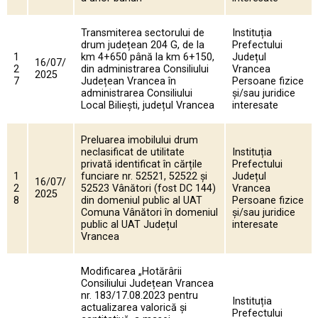
Transmiterea sectorului de
Instituția
drum județean 204 G, de la
Prefectului
1
km 4+650 până la km 6+150,
Județul
16/07/
2
din administrarea Consiliului
Vrancea
2025
7
Județean Vrancea în
Persoane fizice
administrarea Consiliului
și/sau juridice
Local Biliești, județul Vrancea
interesate
Preluarea imobilului drum
neclasificat de utilitate
Instituția
privată identificat în cărțile
Prefectului
1
funciare nr. 52521, 52522 și
Județul
16/07/
2
52523 Vânători (fost DC 144)
Vrancea
2025
8
din domeniul public al UAT
Persoane fizice
Comuna Vânători în domeniul
și/sau juridice
public al UAT Județul
interesate
Vrancea
Modificarea „Hotărârii
Consiliului Județean Vrancea
nr. 183/17.08.2023 pentru
Instituția
actualizarea valorică și
Prefectului