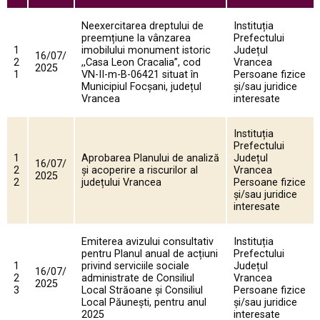
Neexercitarea dreptului de
Instituția
preemțiune la vânzarea
Prefectului
1
imobilului monument istoric
Județul
16/07/
2
,,Casa Leon Cracalia”, cod
Vrancea
2025
1
VN-II-m-B-06421 situat în
Persoane fizice
Municipiul Focșani, județul
și/sau juridice
Vrancea
interesate
Instituția
Prefectului
1
Aprobarea Planului de analiză
Județul
16/07/
2
și acoperire a riscurilor al
Vrancea
2025
2
județului Vrancea
Persoane fizice
și/sau juridice
interesate
Emiterea avizului consultativ
Instituția
pentru Planul anual de acțiuni
Prefectului
1
privind serviciile sociale
Județul
16/07/
2
administrate de Consiliul
Vrancea
2025
3
Local Străoane și Consiliul
Persoane fizice
Local Păunești, pentru anul
și/sau juridice
2025
interesate