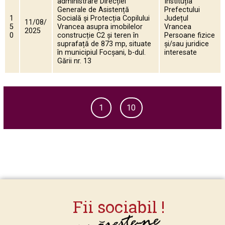
administrare Direcției
Instituția
Generale de Asistență
Prefectului
1
Socială și Protecția Copilului
Județul
11/08/
5
Vrancea asupra imobilelor
Vrancea
2025
0
construcție C2 și teren în
Persoane fizice
suprafață de 873 mp, situate
și/sau juridice
în municipiul Focșani, b-dul.
interesate
Gării nr. 13
1
10