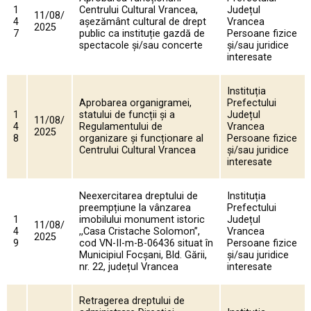
1
Centrului Cultural Vrancea,
Județul
11/08/
4
așezământ cultural de drept
Vrancea
2025
7
public ca instituție gazdă de
Persoane fizice
spectacole și/sau concerte
și/sau juridice
interesate
Instituția
Aprobarea organigramei,
Prefectului
1
statului de funcții și a
Județul
11/08/
4
Regulamentului de
Vrancea
2025
8
organizare și funcționare al
Persoane fizice
Centrului Cultural Vrancea
și/sau juridice
interesate
Neexercitarea dreptului de
Instituția
preempțiune la vânzarea
Prefectului
1
imobilului monument istoric
Județul
11/08/
4
,,Casa Cristache Solomon”,
Vrancea
2025
9
cod VN-II-m-B-06436 situat în
Persoane fizice
Municipiul Focșani, Bld. Gării,
și/sau juridice
nr. 22, județul Vrancea
interesate
Retragerea dreptului de