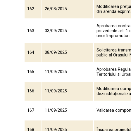
Modificarea prețuri
162
26/08/2025
din arenda exprim
Aprobarea contract
163
03/09/2025
prevederile art. 1
unor împrumuturi d
Solicitarea transm
164
08/09/2025
public al Orașului
Aprobarea Regulam
165
11/09/2025
Teritoriului si Ur
Modificarea compo
166
11/09/2025
dezinstituționaliza
167
11/09/2025
Validarea componen
168
11/09/2025
Însușirea proiect