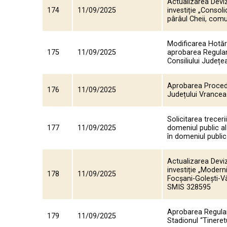
Actualizarea Deviz
174
11/09/2025
investiție „Consol
pârâul Cheii, comu
Modificarea Hotărâ
175
11/09/2025
aprobarea Regulame
Consiliului Județ
Aprobarea Procedur
176
11/09/2025
Județului Vrancea
Solicitarea trecer
177
11/09/2025
domeniul public al 
în domeniul public
Actualizarea Deviz
investiție „Moderni
178
11/09/2025
Focșani-Golești-V
SMIS 328595
Aprobarea Regulame
179
11/09/2025
Stadionul “Tineret