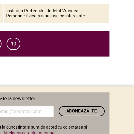
Instituția Prefectului Județul Vrancea
Persoane fizice și/sau juridice interesate
10
te la newsletter
i
 la cunostinta si sunt de acord cu colectarea si
a datelor cu caracter personal
.