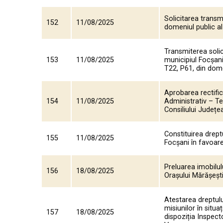
Solicitarea transm
152
11/08/2025
domeniul public al
Transmiterea solici
153
11/08/2025
municipiul Focșani
T22, P61, din dome
Aprobarea rectific
154
11/08/2025
Administrativ – Ter
Consiliului Județ
Constituirea dreptu
155
11/08/2025
Focșani în favoar
Preluarea imobilul
156
18/08/2025
Orașului Mărășești
Atestarea dreptul
misiunilor în situa
157
18/08/2025
dispoziția Inspect