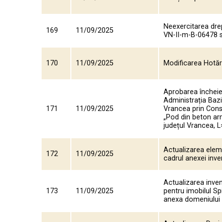
Neexercitarea dre
169
11/09/2025
VN-II-m-B-06478 si
170
11/09/2025
Modificarea Hotărâ
Aprobarea încheier
Administrația Bazi
171
11/09/2025
Vrancea prin Consil
„Pod din beton arm
județul Vrancea, 
Actualizarea eleme
172
11/09/2025
cadrul anexei inve
Actualizarea inven
173
11/09/2025
pentru imobilul Spi
anexa domeniului 