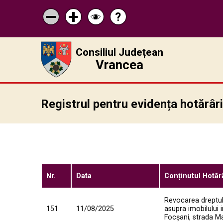
?
Pagina
Micșorează
Mărește
Schimbă
de
scrisul
scrisul
contrastul
ajutor
Consiliul Județean
Vrancea
Registrul pentru evidența hotărâr
Nr.
Data
Conținutul Hotărâ
Revocarea dreptulu
151
11/08/2025
asupra imobilului i
Focșani, strada Ma