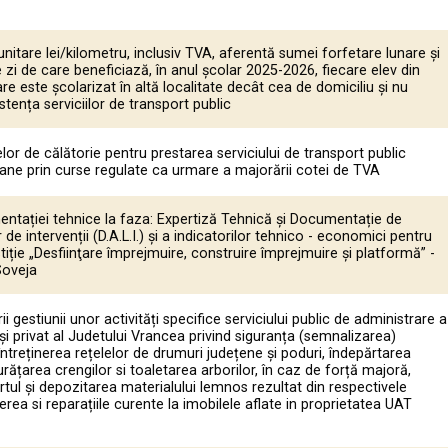
unitare lei/kilometru, inclusiv TVA, aferentă sumei forfetare lunare și
zi de care beneficiază, în anul școlar 2025-2026, fiecare elev din
re este școlarizat în altă localitate decât cea de domiciliu și nu
stența serviciilor de transport public
elor de călătorie pentru prestarea serviciului de transport public
ane prin curse regulate ca urmare a majorării cotei de TVA
tației tehnice la faza: Expertiză Tehnică şi Documentație de
r de intervenții (D.A.L.I.) și a indicatorilor tehnico - economici pentru
stiție „Desfiinţare împrejmuire, construire împrejmuire și platformă” -
Soveja
 gestiunii unor activități specifice serviciului public de administrare a
și privat al Judetului Vrancea privind siguranța (semnalizarea)
, întreținerea rețelelor de drumuri județene și poduri, îndepărtarea
urățarea crengilor si toaletarea arborilor, în caz de forță majoră,
tul și depozitarea materialului lemnos rezultat din respectivele
nerea si reparațiile curente la imobilele aflate in proprietatea UAT