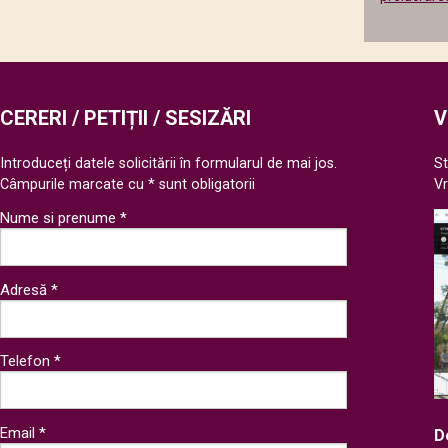
câmpul
următor
CERERI / PETIȚII / SESIZĂRI
V
Introduceți datele solicitării în formularul de mai jos.
St
Câmpurile marcate cu * sunt obligatorii
V
Nume si prenume *
Adresă *
Telefon *
Email *
D