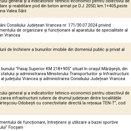
ului general și a indicatorilor tehnico-economici pentru obiectivul de
idare şi reabilitare pod din beton armat pe D.J. 205D, km.1+405,peste
na Valea Sării
rii Consiliului Județean Vrancea nr. 171/30.07.2024 privind
ntului de organizare și funcționare al aparatului de specialitate al
ean Vrancea
ii de închiriere a bunurilor imobile din domeniul public și privat al
ii bunului ”Pasaj Superior KM 218+905” situat în orașul Mărășești, din
statului și administrarea Ministerului Transporturilor și Infrastructurii
 al județului Vrancea și administrarea Consiliului Județean Vrancea
ului general și a indicatorilor tehnico-economici pentru obiectivul de
zarea infrastructurii rutiere de drumul județean dintre localitățile
ârteșcoiu-Odobești cu conectivitate directă la rețeaua TEN-T”, cod
ntului de funcționare, întreținere și utilizare a bazei sportive
ului” Focșani