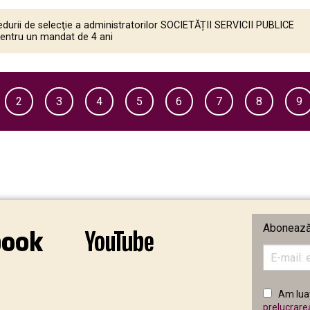
durii de selecţie a administratorilor SOCIETĂȚII SERVICII PUBLICE
entru un mandat de 4 ani
2
3
4
5
6
7
8
9
Abonează-
Introduceț
adresa
de
email
Am luat
în
prelucrare