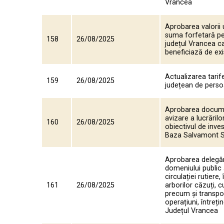
Vrancea
Aprobarea valorii 
suma forfetară pe 
158
26/08/2025
județul Vrancea ca
beneficiază de exi
Actualizarea tarif
159
26/08/2025
județean de perso
Aprobarea documen
avizare a lucrărilo
160
26/08/2025
obiectivul de inve
Baza Salvamont 
Aprobarea delegării
domeniului public 
circulației rutiere
161
26/08/2025
arborilor căzuți, c
precum și transpor
operațiuni, întreți
Județul Vrancea