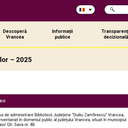
Caută
CAUTĂ
în
site:
Descoperă
Informații
Transparen
Vrancea
publice
decizional
ilor – 2025
rii
i de administrare Bibliotecii Județene ”Duiliu Zamfirescu” Vrancea,
nventariat în domeniul public al județului Vrancea, situat în municipiul
ior Gh. Sava nr. 4B