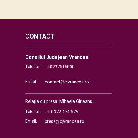
CONTACT
Consiliul Județean Vrancea
Telefon:
+40237616800
Email:
contact@cjvrancea.ro
Relația cu presa: Mihaela Gîrleanu
Telefon:
+4 0372 474 675
Email:
presa@cjvrancea.ro