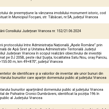
ptului de preempțiune la vânzarea imobilului monument istoric, cod
tuat în Municipiul Focșani, str. Tăbăcari, nr.5A, județul Vrancea
rii Consiliului Județean Vrancea nr. 152/21.06.2024
ii protocolului între Administrația Națională „Apele Române” prin
nală de Apă Siret și Unitatea Administrativ-Teritorială Județul
iul Județean Vrancea în scopul realizării obiectivului de investiții
at pe DJ 205B, peste râul Șușița, localitatea Satu Nou, oraș Panciu,
L=155.00 m, km 49+870”, județul Vrancea
ntelor de identificare și a valorilor de inventar ale unor bunuri din
ntarului bunurilor care aparțin domeniului public al județului Vrancea
tarului bunurilor aparținând domeniului public al județului Vrancea
tal de Psihiatrie Cronici Dumbrăveni, identificat la poziția 196 în
public al Județului Vrancea