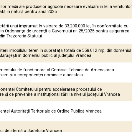
lor medii ale produselor agricole necesare evaluării în lei a veniturilor
ată în natură pentru anul 2025
ării unui împrumut în valoare de 33.200.000 lei, în conformitate cu
 din Ordonanţa de urgenţă a Guvernului nr. 25/2025 pentru asigurarea
in Trezoreria Statului
iterii imobilului teren în suprafață totală de 558.012 mp, din domeniul
 Mărășești în domeniul public al județului Vrancea
entului de funcționare al Comisiei Tehnice de Amenajarea
banism și a componenței nominale a acesteia
nenței Comitetului pentru accelerarea procesului de
re şi de prevenire a instituționalizării la nivelul județului Vrancea
ței Autorității Teritoriale de Ordine Publică Vrancea
ului de stemă a Județului Vrancea