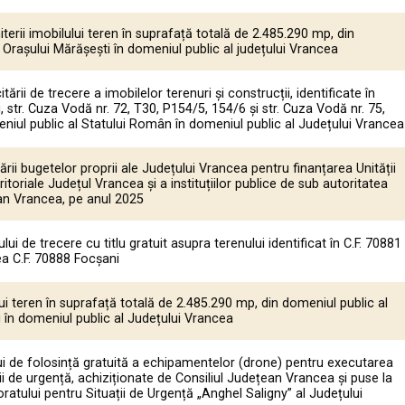
iterii imobilului teren în suprafață totală de 2.485.290 mp, din
 Orașului Mărășești în domeniul public al județului Vrancea
tării de trecere a imobilelor terenuri și construcții, identificate în
, str. Cuza Vodă nr. 72, T30, P154/5, 154/6 și str. Cuza Vodă nr. 75,
niul public al Statului Român în domeniul public al Județului Vrancea
ării bugetelor proprii ale Județului Vrancea pentru finanțarea Unității
itoriale Județul Vrancea şi a instituțiilor publice de sub autoritatea
ean Vrancea, pe anul 2025
lui de trecere cu titlu gratuit asupra terenului identificat în C.F. 70881
ea C.F. 70888 Focșani
ui teren în suprafață totală de 2.485.290 mp, din domeniul public al
 în domeniul public al Județului Vrancea
ui de folosință gratuită a echipamentelor (drone) pentru executarea
ții de urgență, achiziționate de Consiliul Județean Vrancea și puse la
oratului pentru Situații de Urgență „Anghel Saligny” al Județului