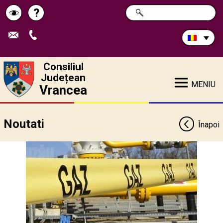
Caută
?
CAUTĂ
Pagina
Schimbă
în
site:
de
contrastul
ajutor
Consiliul
Județean
MENIU
Vrancea
Noutati
Înapoi