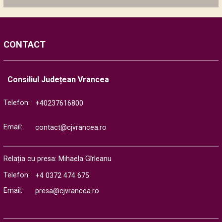
CONTACT
Consiliul Județean Vrancea
Telefon:
+40237616800
Email:
contact@cjvrancea.ro
Relația cu presa: Mihaela Gîrleanu
Telefon:
+4 0372 474 675
Email:
presa@cjvrancea.ro