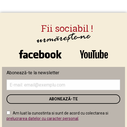
Abonează-te la newsletter
Introduceți
adresa
de
email
în
câmpul
Am luat la cunostinta si sunt de acord cu colectarea si
următor
prelucrarea datelor cu caracter personal
.