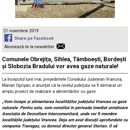
21 noiembrie 2019
Share pe Facebook
Abonează-te la newsletter
Comunele Obrejița, Sihlea, Tâmboești, Bordești
și Slobozia Bradului vor avea gaze naturale!
La începutul lunii mai, președintele Consiliului Județean Vrancea,
Marian Oprișan, a anunțat că la nivelul județului va fi demarat un
amplu proiect de realizare a alimentărilor cu gaze.
„Vom începe și alimentarea localităților județului Vrancea cu gaze
naturale. Pentru asta, vom constitui în perioada imediat următoare
Asociația de Dezvoltare Intercomunitară, unde vor fi membre
localitățile județului Vrancea. Deja am avut discuții aprofundate cu
compania Transgaz, cu domnul director general Sterian. O să