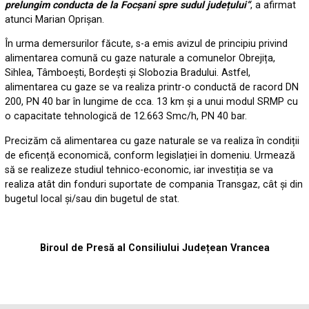
prelungim conducta de la Focșani spre sudul județului“
, a afirmat
atunci Marian Oprișan.
În urma demersurilor făcute, s-a emis avizul de principiu privind
alimentarea comună cu gaze naturale a comunelor Obrejița,
Sihlea, Tâmboești, Bordești și Slobozia Bradului. Astfel,
alimentarea cu gaze se va realiza printr-o conductă de racord DN
200, PN 40 bar în lungime de cca. 13 km și a unui modul SRMP cu
o capacitate tehnologică de 12.663 Smc/h, PN 40 bar.
Precizăm că alimentarea cu gaze naturale se va realiza în condiții
de eficență economică, conform legislației în domeniu. Urmează
să se realizeze studiul tehnico-economic, iar investiția se va
realiza atât din fonduri suportate de compania Transgaz, cât și din
bugetul local și/sau din bugetul de stat.
Biroul de Presă al Consiliului Județean Vrancea