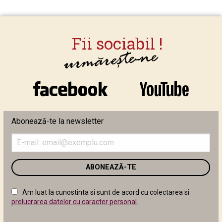
Abonează-te la newsletter
Introduceți
adresa
de
email
în
câmpul
Am luat la cunostinta si sunt de acord cu colectarea si
următor
prelucrarea datelor cu caracter personal
.