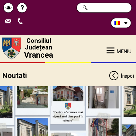
Caută
?
CAUTĂ
Pagina
Schimbă
în
site:
de
contrastul
ajutor
Consiliul
Județean
MENIU
Vrancea
Noutati
Înapoi