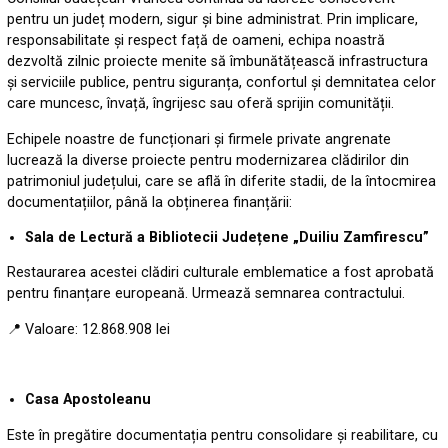
pentru un județ modern, sigur și bine administrat. Prin implicare,
responsabilitate și respect față de oameni, echipa noastră
dezvoltă zilnic proiecte menite să îmbunătățească infrastructura
și serviciile publice, pentru siguranța, confortul și demnitatea celor
care muncesc, învață, îngrijesc sau oferă sprijin comunității.
Echipele noastre de funcționari și firmele private angrenate
lucrează la diverse proiecte pentru modernizarea clădirilor din
patrimoniul județului, care se află în diferite stadii, de la întocmirea
documentațiilor, până la obținerea finanțării:
Sala de Lectură a Bibliotecii Județene „Duiliu Zamfirescu”
Restaurarea acestei clădiri culturale emblematice a fost aprobată
pentru finanțare europeană. Urmează semnarea contractului.
📍 Valoare: 12.868.908 lei
Casa Apostoleanu
Este în pregătire documentația pentru consolidare și reabilitare, cu