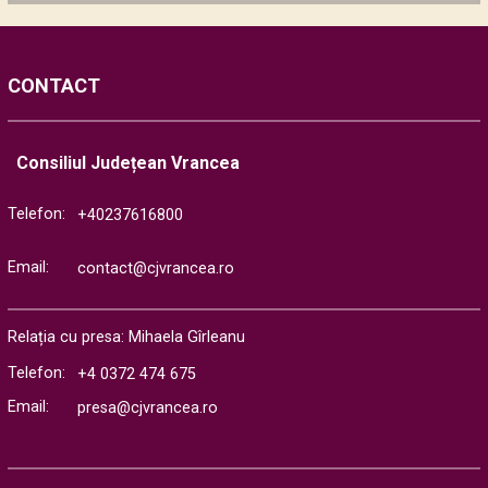
CONTACT
Consiliul Județean Vrancea
Telefon:
+40237616800
Email:
contact@cjvrancea.ro
Relația cu presa: Mihaela Gîrleanu
Telefon:
+4 0372 474 675
Email:
presa@cjvrancea.ro