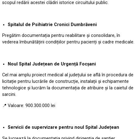
scopul redării acestei clădiri istorice circuitului public.
Spitalul de Psihiatrie Cronici Dumbrăveni
Pregătim documentația pentru reabilitare și consolidare, în
vederea îmbunătățirii condițiilor pentru pacienți și cadre medicale.
Noul Spital Județean de Urgență Focșani
Cel mai amplu proiect medical al județului se află în procedura de
licitație pentru lucrările de construcție, instalații și echipamente
tehnologice și lucrăm la documentația de atribuire și la caietul de
sarcini.
📍 Valoare: 900.300.000 lei
Servicii de supervizare pentru noul Spital Județean
Se lucrează la documentația privind dirigenția de șantier,