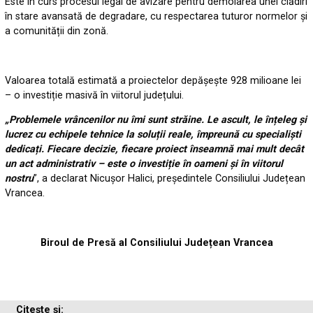
Este în curs procesul legal de avizare pentru demolarea unei clădiri
în stare avansată de degradare, cu respectarea tuturor normelor și
a comunității din zonă.
Valoarea totală estimată a proiectelor depășește 928 milioane lei
– o investiție masivă în viitorul județului.
„Problemele vrâncenilor nu îmi sunt străine. Le ascult, le înțeleg și
lucrez cu echipele tehnice la soluții reale, împreună cu specialiști
dedicați. Fiecare decizie, fiecare proiect înseamnă mai mult decât
un act administrativ – este o investiție în oameni și în viitorul
nostru
”, a declarat Nicușor Halici, președintele Consiliului Județean
Vrancea.
Biroul de Presă al Consiliului Județean Vrancea
Citește și: