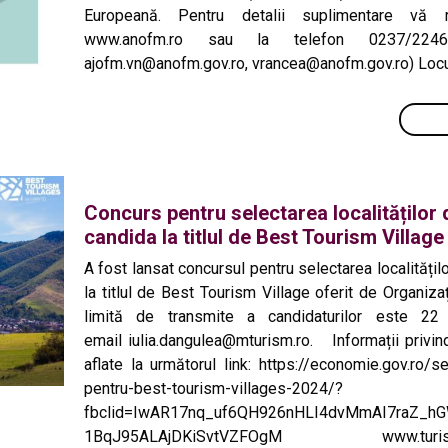
Europeană. Pentru detalii suplimentare vă
www.anofm.ro sau la telefon 0237/22467
ajofm.vn@anofm.gov.ro, vrancea@anofm.gov.ro) Loc
Concurs pentru selectarea localităților
candida la titlul de Best Tourism Village
A fost lansat concursul pentru selectarea localități
la titlul de Best Tourism Village oferit de Organiza
limită de transmite a candidaturilor este 2
email iulia.dangulea@mturism.ro. Informații privind
aflate la următorul link: https://economie.gov.ro/se
pentru-best-tourism-villages-2024/?
fbclid=IwAR17nq_uf6QH926nHLI4dvMmAI7raZ_h
1BqJ95ALAjDKiSvtVZFOgM www.turism.gov