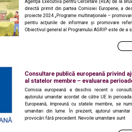
Agenţia Executivă pentru Cercetare (REA) de la Bru
directă primit din partea Comisiei Europene, a d
proiecte 2024 „Programe multinaţionale – promovare
pentru acţiunile de informare şi promovare refer
Obiectivul general al Programului AGRIP este de a sp
Consultare publică europeană privind aju
al statelor membre – evaluarea perioad
Comisia europeană a deschis recent o consulta
ajutorului umanitar acordat de către UE în perioa
Europeană, împreună cu statele membre, se numără
umanitari din lume. În prezent, ajutorul umanit
provocări fără precedent. Nevoile umanitare sunt