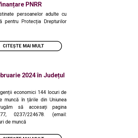
 finanțare PNRR
estinate persoanelor adulte cu
 pentru Protecția Drepturilor
CITEȘTE MAI MULT
bruarie 2024 în Județul
genții economici 144 locuri de
e muncă în țările din Uniunea
 rugăm să accesați pagina
7, 0237/224678. (email:
uri de muncă