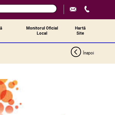
ță
Monitorul Oficial
Hartă
ă
Local
Site
Înapoi
Locu
Jude
La da