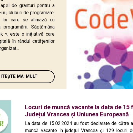
pel de granturi pentru a
G-uri, cluburi de programare,
ele lor care se aliniază cu
a programării. Săptămâna
», este o inițiativă care
tală în rândul cetățenilor
ganizat...
CITEȘTE MAI MULT
Locuri de muncă vacante la data de 15 f
Județul Vrancea și Uniunea Europeană
La data de 15.02.2024 au fost declarate de către a
muncă vacante în județul Vrancea și 129 locuri d