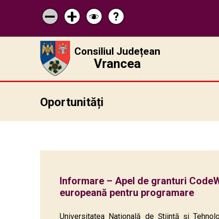
?
Pagina
Micșorează
Mărește
Schimbă
de
scrisul
scrisul
contrastul
ajutor
Consiliul Județean
Vrancea
Oportunități
Informare – Apel de granturi Cod
europeană pentru programare
Universitatea Naţională de Ştiinţă şi Tehnol