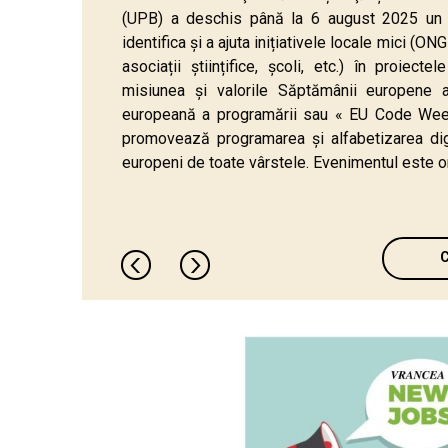
(UPB) a deschis până la 6 august 2025 un a
identifica și a ajuta inițiativele locale mici (ON
asociații științifice, şcoli, etc.) în proiect
misiunea și valorile Săptămânii europene 
europeană a programării sau « EU Code Week 
promovează programarea și alfabetizarea digi
europeni de toate vârstele. Evenimentul este or