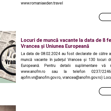
www.romaniaeden.travel
Locuri de muncă vacante la data de 8 fe
Vrancea și Uniunea Europeană
La data de 08.02.2024 au fost declarate de către a
muncă vacante în județul Vrancea și 130 locuri d
Europeană. Pentru detalii suplimentare vă
www.anofm.ro sau la telefon 0237/22467
ajofm.vn@anofm.gov.ro, vrancea@anofm.gov.ro) Loc