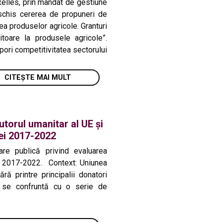
xelles, prin mandat de gestiune
eschis cererea de propuneri de
a produselor agricole. Granturi
itoare la produsele agricole”.
ori competitivitatea sectorului
CITEȘTE MAI MULT
torul umanitar al UE și
ei 2017-2022
re publică privind evaluarea
da 2017-2022. Context: Uniunea
 printre principalii donatori
ar se confruntă cu o serie de