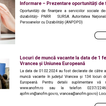
Informare – Prezentare oportunități de
Oportunități de finanțare a serviciilor sociale d
dizabilități- PNRR SURSA: Autoritatea Națională
Persoanelor cu Dizabilități (ANPDPD)
Locuri de muncă vacante la data de 1 fe
Vrancea și Uniunea Europeană
La data de 01.02.2024 au fost declarate de către a
muncă vacante în județul Vrancea și 134 locuri d
Europeană. Pentru detalii suplimentare vă
www.anofm.ro sau la telefon 0237/22467
ajofm.vn@anofm.gov.ro, vrancea@anofm.gov.ro) Loc