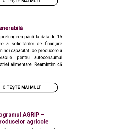
CITEȘTE MAI MULT
enerabilă
ă prelungirea până la data de 15
 a solicitărilor de finanțare
 în noi capacități de producere a
rabile pentru autoconsumul
ustriei alimentare. Reamintim că
CITEȘTE MAI MULT
programul AGRIP –
roduselor agricole