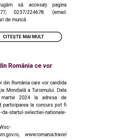
 rugăm să accesați pagina
7, 0237/224678. (email:
uri de muncă
CITEȘTE MAI MULT
 din România ce vor
lor din România care vor candida
ția Mondială a Turismului. Data
2 martie 2024 la adresa de
 participarea la concurs pot fi
-da-startul-selectiei-nationale-
GWsc-
.ro, www.romania.travel