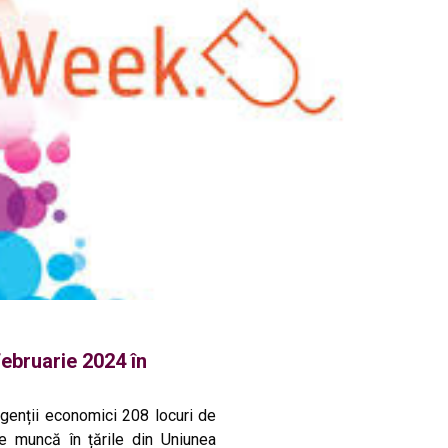
locur
Pentr
sau
ajofm
Vranc
ebruarie 2024 în
genții economici 208 locuri de
e muncă în țările din Uniunea