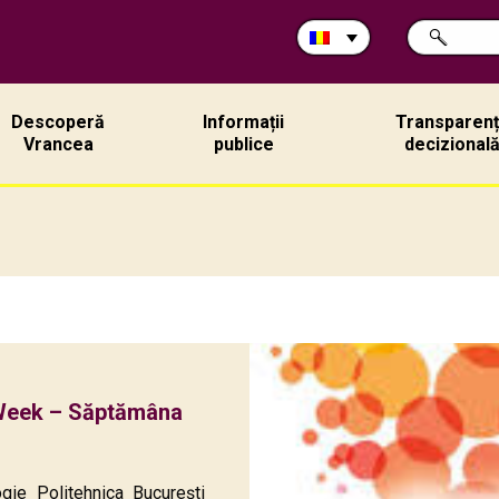
Caută
CAUTĂ
în
site:
Descoperă
Informații
Transparen
Vrancea
publice
decizional
eWeek – Săptămâna
ogie Politehnica Bucureşti