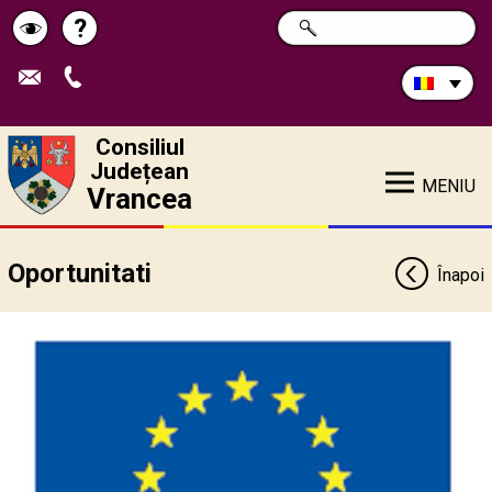
Caută
?
CAUTĂ
Pagina
Schimbă
în
site:
de
contrastul
ajutor
Consiliul
Județean
MENIU
Vrancea
Oportunitati
Înapoi