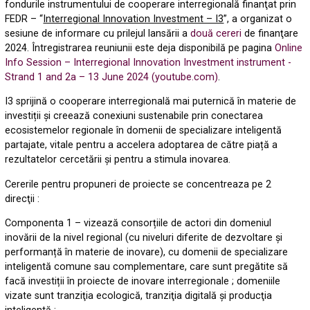
fondurile instrumentului de cooperare interregională finanţat prin
FEDR – “
Interregional Innovation Investment – I3
”, a organizat o
sesiune de informare cu prilejul lansării a
două cereri
de finanţare
2024. Întregistrarea reuniunii este deja disponibilă pe pagina
Online
Info Session – Interregional Innovation Investment instrument -
Strand 1 and 2a – 13 June 2024 (youtube.com)
.
I3 sprijină o cooperare interregională mai puternică în materie de
investiții și creează conexiuni sustenabile prin conectarea
ecosistemelor regionale în domenii de specializare inteligentă
partajate, vitale pentru a accelera adoptarea de către piață a
rezultatelor cercetării și pentru a stimula inovarea.
Cererile pentru propuneri de proiecte se concentreaza pe 2
direcţii :
Componenta 1 – vizează consorțiile de actori din domeniul
inovării de la nivel regional (cu niveluri diferite de dezvoltare și
performanță în materie de inovare), cu domenii de specializare
inteligentă comune sau complementare, care sunt pregătite să
facă investiții în proiecte de inovare interregionale ; domeniile
vizate sunt tranziţia ecologică, tranziţia digitală şi producţia