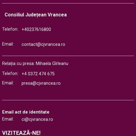
Consiliul Județean Vrancea
Telefon:
+40237616800
Email:
contact@cjvrancea.ro
Relația cu presa: Mihaela Gîrleanu
Telefon:
+4 0372 474 675
Email:
presa@cjvrancea.ro
Email act de identitate
Email:
ci@cjvrancea.ro
VIZITEAZĂ-NE!