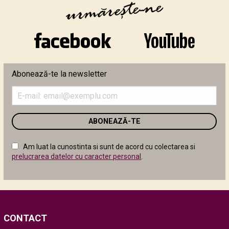
Abonează-te la newsletter
Introduceți
adresa
de
email
în
câmpul
Am luat la cunostinta si sunt de acord cu colectarea si
următor
prelucrarea datelor cu caracter personal
.
CONTACT