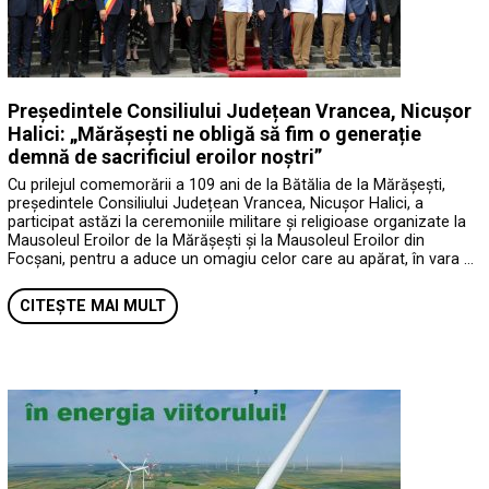
Președintele Consiliului Județean Vrancea, Nicușor
Halici: „Mărășești ne obligă să fim o generație
demnă de sacrificiul eroilor noștri”
Cu prilejul comemorării a 109 ani de la Bătălia de la Mărășești,
președintele Consiliului Județean Vrancea, Nicușor Halici, a
participat astăzi la ceremoniile militare și religioase organizate la
Mausoleul Eroilor de la Mărășești și la Mausoleul Eroilor din
Focșani, pentru a aduce un omagiu celor care au apărat, în vara …
CITEȘTE MAI MULT