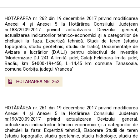
HOTĂRÂREA nr. 262 din 19 decembrie 2017 privind modificarea
Anexei 4 şi Anexei 5 la Hotărârea Consiliului Judeţean
nr.188/20.09.2017 privind actualizarea Devizului general,
actualizarea indicatorilor tehnico-economici şi a categoriilor de
cheltuieli la faza: Expertiză tehnică, Studii de teren (studiu
topografic, studiu geotehnic, studiu de trafic), Documentaţie de
Avizare a lucrărilor (D.A.L.I) pentru obiectivul de investiţie
“Modernizare DJ 241 A limită judeţ Galaţi-Feldioara-limita judeţ
Bacău, km 5+000-19+450, L=14,45 km comuna Tanasoaia,
comuna Corbiţa, judeţul Vrancea”
HOTARAREA NR. 262
HOTĂRÂREA nr. 261 din 19 decembrie 2017 privind modificarea
Anexei 4 şi Anexei 5 la Hotărârea Consiliului Judeţean
nr.190/20.09.2017 privind actualizarea Devizului general,
actualizarea indicatorilor tehnico-economici şi a categoriilor de
cheltuieli la faza: Expertiză tehnică, Elaborare Studii de teren
(studiu topografic, studiu geotehnic, studiu hidrologic, studiu de