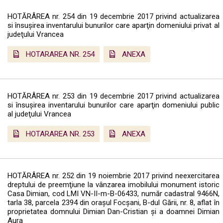
HOTĂRÂREA nr. 254 din 19 decembrie 2017 privind actualizarea
si însuşirea inventarului bunurilor care aparţin domeniului privat al
judeţului Vrancea
HOTARAREA NR. 254
ANEXA
HOTĂRÂREA nr. 253 din 19 decembrie 2017 privind actualizarea
si însuşirea inventarului bunurilor care aparţin domeniului public
al judeţului Vrancea
HOTARAREA NR. 253
ANEXA
HOTĂRÂREA nr. 252 din 19 noiembrie 2017 privind neexercitarea
dreptului de preemţiune la vânzarea imobilului monument istoric
Casa Dimian, cod LMI VN-II-m-B-06433, număr cadastral 9466N,
tarla 38, parcela 2394 din orașul Focşani, B-dul Gării, nr. 8, aflat în
proprietatea domnului Dimian Dan-Cristian și a doamnei Dimian
Aura