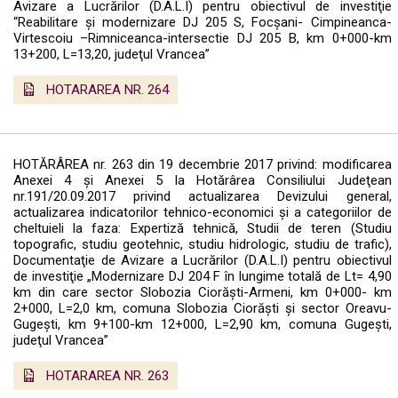
Avizare a Lucrărilor (D.A.L.I) pentru obiectivul de investiţie
“Reabilitare şi modernizare DJ 205 S, Focşani- Cimpineanca-
Virtescoiu –Rimniceanca-intersectie DJ 205 B, km 0+000-km
13+200, L=13,20, judeţul Vrancea”
HOTARAREA NR. 264
HOTĂRÂREA nr. 263 din 19 decembrie 2017 privind: modificarea
Anexei 4 şi Anexei 5 la Hotărârea Consiliului Judeţean
nr.191/20.09.2017 privind actualizarea Devizului general,
actualizarea indicatorilor tehnico-economici şi a categoriilor de
cheltuieli la faza: Expertiză tehnică, Studii de teren (Studiu
topografic, studiu geotehnic, studiu hidrologic, studiu de trafic),
Documentaţie de Avizare a Lucrărilor (D.A.L.I) pentru obiectivul
de investiţie „Modernizare DJ 204 F în lungime totală de Lt= 4,90
km din care sector Slobozia Ciorăşti-Armeni, km 0+000- km
2+000, L=2,0 km, comuna Slobozia Ciorăşti şi sector Oreavu-
Gugeşti, km 9+100-km 12+000, L=2,90 km, comuna Gugeşti,
judeţul Vrancea”
HOTARAREA NR. 263