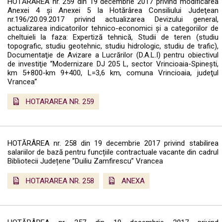
HOTĂRÂREA nr. 259 din 19 decembrie 2017 privind modificarea
Anexei 4 şi Anexei 5 la Hotărârea Consiliului Judeţean
nr.196/20.09.2017 privind actualizarea Devizului general,
actualizarea indicatorilor tehnico-economici şi a categoriilor de
cheltuieli la faza: Expertiză tehnică, Studii de teren (studiu
topografic, studiu geotehnic, studiu hidrologic, studiu de trafic),
Documentaţie de Avizare a Lucrărilor (D.A.L.I) pentru obiectivul
de investiţie “Modernizare DJ 205 L, sector Vrincioaia-Spineşti,
km 5+800-km 9+400, L=3,6 km, comuna Vrincioaia, judeţul
Vrancea”
HOTARAREA NR. 259
HOTĂRÂREA nr. 258 din 19 decembrie 2017 privind stabilirea
salariilor de bază pentru funcțiile contractuale vacante din cadrul
Bibliotecii Județene ”Duiliu Zamfirescu” Vrancea
HOTARAREA NR. 258
ANEXA