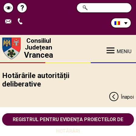
Caută
?
CAUTĂ
Pagina
Schimbă
în
site:
de
contrastul
ajutor
Consiliul
Județean
MENIU
Vrancea
Hotărârile autorității
deliberative
Înapoi
REGISTRUL PENTRU EVIDENȚA PROIECTELOR DE
HOTĂRÂRI