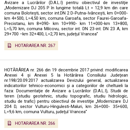
Avizare a Lucrărilor (D.A.L.I) pentru obiectivul de investiţie
„Modernizare DJ 205 P în lungime totală Lt = 12,9 km din care
comuna Boloteşti, sector int.DN 2 D-Putna-Ivănceşti, km 0+000-
km 4+500, L=4,50 km, comuna Garoafa, sector Faurei-Garoafa-
Precistanu, km 8+090- km 10+990- km 11+000-km 13+800,
L=5,70 km, comuna Milcovu, sector int. DN 23-int. DN 23 A, km
29+700 –km 32+400, L=2,70 km, judeţul Vrancea”
HOTARAREA NR. 267
HOTĂRÂREA nr. 266 din 19 decembrie 2017 privind: modificarea
Anexei 4 şi Anexei 5 la Hotărârea Consiliului Judeţean
nr.198/20.09.2017 actualizarea Devizului general, actualizarea
indicatorilor tehnico-economici şi a categoriilor de cheltuieli la
faza: Documentaţie de Avizare a Lucrărilor (D.A.L.I), Studii de
teren (studiu geotehnic, studiu topografic, studiu hidrologic,
studiu de trafic) pentru obiectivul de investiţie „Modernizare DJ
204 D, sector Vulturu-Hingulesti-Maluri, km 26+000- 35+600,
L=9,6 km, comuna Vulturu, judeţul Vrancea”
HOTARAREA NR. 266