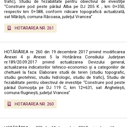
trafic), Studiu de fezabilitate pentru obiectivul de investiţie
“Construire pod peste pârâul Alba pe DJ 205 K , km 0+350,
respectiv km 0+588, conform ridicare topografică actualizată,
sat Mărăşti, comuna Răcoasa, judeţul Vrancea”
HOTARAREA NR. 261
HOTĂRÂREA nr. 260 din 19 decembrie 2017 privind modificarea
Anexei 4 şi Anexei 5 la Hotărârea Consiliului Judeţean
nr.189/20.09.2017 privind actualizarea Devizului general,
actualizarea indicatorilor tehnico-economici şi a categoriilor de
cheltuieli la faza: Elaborare studii de teren (studiu topografic,
studiu geotehnic, studiu hidrologic, studiu de trafic), Studiu de
fezabilitate pentru obiectivul de investiţie “Construire pod peste
pârâul Domoşiţa pe DJ 119 C, km 12+631, sat Angheleşti,
comuna Rugineşti, judeţul Vrancea”
HOTARAREA NR. 260