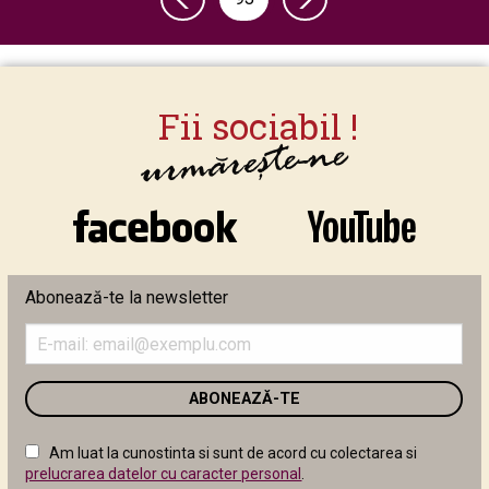
Abonează-te la newsletter
Introduceți
adresa
de
email
în
câmpul
Am luat la cunostinta si sunt de acord cu colectarea si
următor
prelucrarea datelor cu caracter personal
.