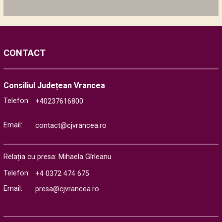
CONTACT
Consiliul Județean Vrancea
Telefon:
+40237616800
Email:
contact@cjvrancea.ro
Relația cu presa: Mihaela Gîrleanu
Telefon:
+4 0372 474 675
Email:
presa@cjvrancea.ro