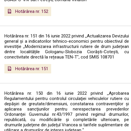
Hotărârea nr. 152
Hotărârea nr. 151 din 16 iunie 2022 privind ,,Actualizarea Devizului
general și a indicatorilor tehnico-economici pentru obiectivul de
investiție ,,Modernizarea infrastructurii rutiere de drum județean
dintre localitățile Gologanu-Slobozia Ciorăști-Cotești, cu
conectivitate directă la rețeaua TEN-T", cod SMIS 108701
Hotărârea nr. 151
Hotărârea nr. 150 din 16 iunie 2022 privind ,,Aprobarea
Regulamentului pentru controlul circulaţiei vehiculelor rutiere cu
depăşiri de greutate/dimensiuni, constatarea contravenţiilor şi
aplicarea sancţiunilor pentru nerespectarea prevederilor
Ordonanţei Guvernului nr.43/1997 privind regimul drumurilor,
republicată, cu modificările şi completările ulterioare, pe
drumurile judeţene din judeţul Vrancea si tarifele suplimentare de
utilizare a drumurilor de interes județean "