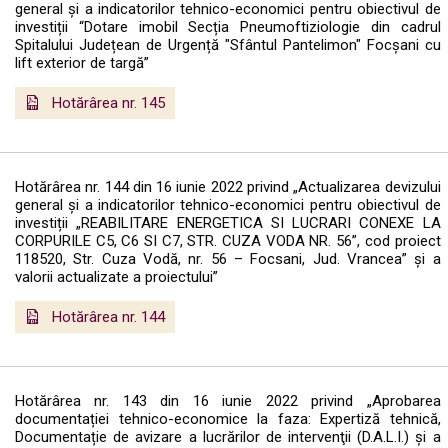
general și a indicatorilor tehnico-economici pentru obiectivul de
investiții “Dotare imobil Secția Pneumoftiziologie din cadrul
Spitalului Județean de Urgență "Sfântul Pantelimon" Focșani cu
lift exterior de targă”
Hotărârea nr. 145
Hotărârea nr. 144 din 16 iunie 2022 privind „Actualizarea devizului
general și a indicatorilor tehnico-economici pentru obiectivul de
investiții „REABILITARE ENERGETICA SI LUCRARI CONEXE LA
CORPURILE C5, C6 SI C7, STR. CUZA VODA NR. 56”, cod proiect
118520, Str. Cuza Vodă, nr. 56 – Focsani, Jud. Vrancea” și a
valorii actualizate a proiectului”
Hotărârea nr. 144
Hotărârea nr. 143 din 16 iunie 2022 privind „Aprobarea
documentației tehnico-economice la faza: Expertiză tehnică,
Documentație de avizare a lucrărilor de intervenţii (D.A.L.I.) şi a