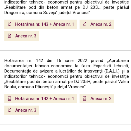
indicatorilor tehnico- economici pentru obiectivul de investiție
„Reabilitare pod din beton armat pe DJ 205L, peste pârâul
Dragomira, comuna Soveja” judeţul Vrancea”
Hotărârea nr. 143 + Anexa nr. 1
Anexa nr. 2
Anexa nr. 3
Hotărârea nr. 142 din 16 iunie 2022 privind „Aprobarea
documentației tehnico-economice la faza: Expertiză tehnică,
Documentație de avizare a lucrărilor de intervenţii (D.A.L.I.) şi a
indicatorilor tehnico- economici pentru obiectivul de investiție
„Reabilitare pod din beton armat pe DJ 205H, peste pârâul Valea
Boului, comuna Păuneşti” judeţul Vrancea”
Hotărârea nr. 142 + Anexa nr. 1
Anexa nr. 2
Anexa nr. 3