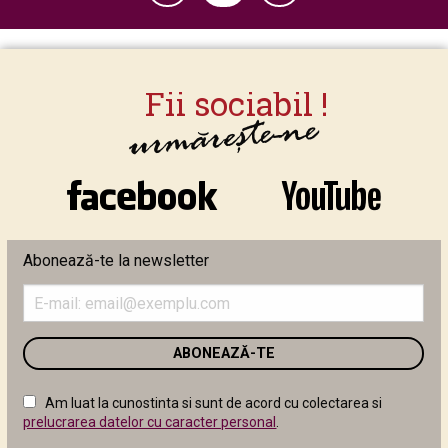
Abonează-te la newsletter
Introduceți
adresa
de
email
în
câmpul
Am luat la cunostinta si sunt de acord cu colectarea si
următor
prelucrarea datelor cu caracter personal
.