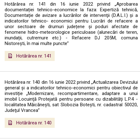
Hotărârea nr. 141 din 16 iunie 2022 privind „Aprobarea
documentației tehnico-economice la faza: Expertiză tehnică,
Documentație de avizare a lucrărilor de intervenţii (D.A.L.I.) şi a
indicatorilor tehnico- economici pentru Lucrări de refacere a
unor sectoare de drumuri județene şi poduri afectate de
fenomene hidro-meteorologice periculoase (alunecări de teren,
inundații, cutremure etc.) - Refacere DJ 205M, comuna
Nistoreşti, în mai multe puncte”
Hotărârea nr. 141
Hotărârea nr. 140 din 16 iunie 2022 privind „Actualizarea Devizului
general și a indicatorilor tehnico-economici pentru obiectivul de
investiție „Modernizare, recompartimentare, adaptare a unui
imobil Locuinţă Protejată pentru persoane cu dizabilităţi L.P.4 -
localitatea Măicăneşti, sat Slobozia Boteşti, nr. cadastral 50020,
Judeţul Vrancea”
Hotărârea nr. 140