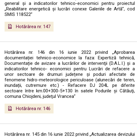
general și a indicatorilor tehnico-economici pentru proiectul
„Reabilitare energetică şi lucrări conexe Galeriile de Artă”, cod
SMIS 118522”
Hotărârea nr. 147
Hotărârea nr. 146 din 16 iunie 2022 privind „Aprobarea
documentației tehnico-economice la faza: Expertiză tehnică,
Documentație de avizare a lucrărilor de intervenţii (D.A.L.I.) şi a
indicatorilor tehnico- economici pentru Lucrări de refacere a
unor sectoare de drumuri județene şi poduri afectate de
fenomene hidro-meteorologice periculoase (alunecări de teren,
inundații, cutremure etc.) - Refacere DJ 204L pe diferite
sectoare între km.00+300-5+130 în satele Podurile şi Cătăuţi,
comuna Chiojdeni, judeţul Vrancea”
Hotărârea nr. 146
Hotărârea nr. 145 din 16 iunie 2022 privind „Actualizarea devizului