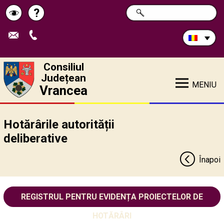
Caută
?
CAUTĂ
Pagina
Schimbă
în
site:
de
contrastul
ajutor
Consiliul
Județean
MENIU
Vrancea
Hotărârile autorității
deliberative
Înapoi
REGISTRUL PENTRU EVIDENȚA PROIECTELOR DE
HOTĂRÂRI