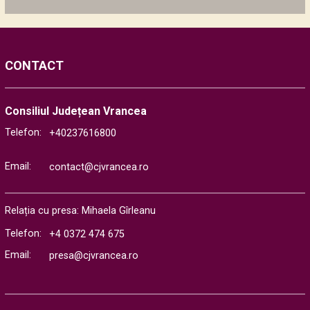
CONTACT
Consiliul Județean Vrancea
Telefon:
+40237616800
Email:
contact@cjvrancea.ro
Relația cu presa: Mihaela Gîrleanu
Telefon:
+4 0372 474 675
Email:
presa@cjvrancea.ro