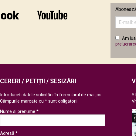
Abonează-
Introduceț
adresa
de
email
Am luat
în
prelucrare
câmpul
următor
CERERI / PETIȚII / SESIZĂRI
V
Introduceți datele solicitării în formularul de mai jos.
St
Câmpurile marcate cu * sunt obligatorii
V
Nume si prenume *
Adresă *