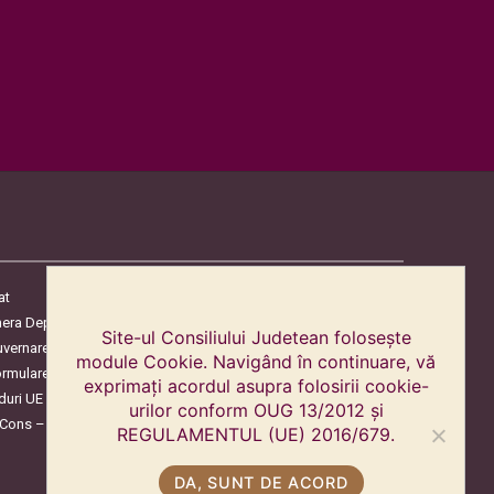
at
era Deputaților
Site-ul Consiliului Judetean folosește
uvernare
module Cookie. Navigând în continuare, vă
ormulare
exprimați acordul asupra folosirii cookie-
duri UE
urilor conform OUG 13/2012 și
oCons – Protecția Consumatorilor
REGULAMENTUL (UE) 2016/679.
DA, SUNT DE ACORD