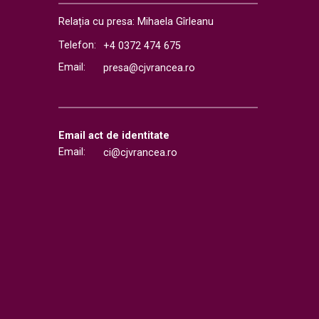
Relația cu presa: Mihaela Gîrleanu
Telefon:
+4 0372 474 675
Email:
presa@cjvrancea.ro
Email act de identitate
Email:
ci@cjvrancea.ro