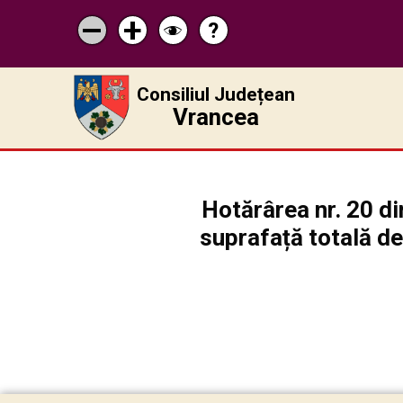
?
Pagina
Micșorează
Mărește
Schimbă
de
scrisul
scrisul
contrastul
ajutor
Consiliul Județean
Vrancea
Hotărârea nr. 20 di
suprafață totală de