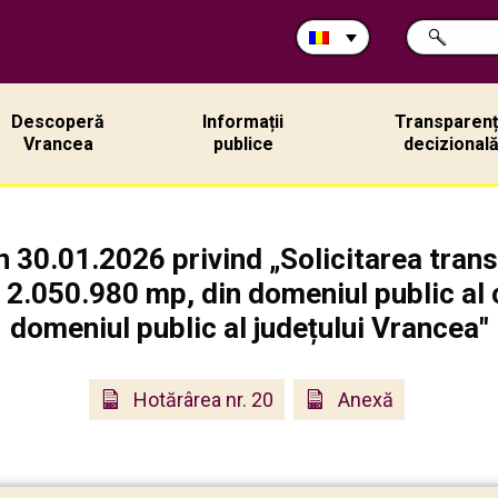
Caută
CAUTĂ
în
site:
Descoperă
Informații
Transparen
Vrancea
publice
decizional
n 30.01.2026 privind „Solicitarea transm
 2.050.980 mp, din domeniul public al
domeniul public al județului Vrancea"
Hotărârea nr. 20
Anexă