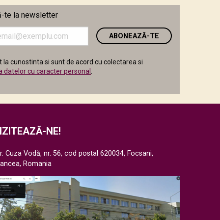
te la newsletter
i
 la cunostinta si sunt de acord cu colectarea si
a datelor cu caracter personal
.
IZITEAZĂ-NE!
r. Cuza Vodă, nr. 56, cod postal 620034, Focsani,
rancea, Romania