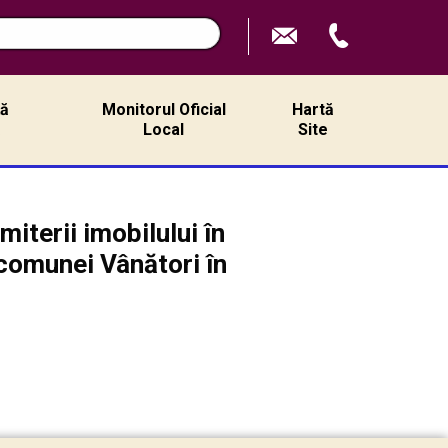
ță
Monitorul Oficial
Hartă
ă
Local
Site
iterii imobilului în
 comunei Vânători în