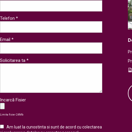
Telefon *
Email *
D
Pr
Solicitarea ta *
P
Incarcă Fisier
Limita fisier 24Mb
Am luat la cunostinta si sunt de acord cu colectarea