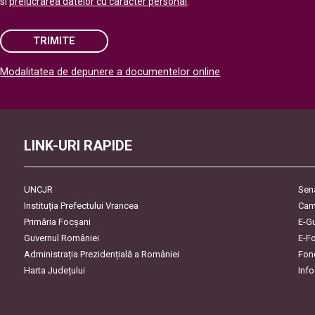
si
prelucrarea datelor cu caracter personal
.
TRIMITE
Modalitatea de depunere a documentelor online
Please leave this field empty.
LINK-URI RAPIDE
UNCJR
Sen
Instituția Prefectului Vrancea
Cam
Primăria Focşani
E-G
Guvernul României
E-F
Administrația Prezidențială a României
Fon
Harta Județului
Inf