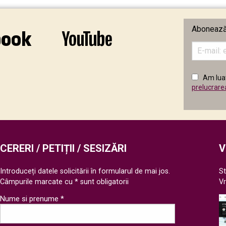
Abonează-
Introduceț
adresa
de
email
Am luat
în
prelucrare
câmpul
următor
CERERI / PETIȚII / SESIZĂRI
V
Introduceți datele solicitării în formularul de mai jos.
St
Câmpurile marcate cu * sunt obligatorii
V
Nume si prenume *