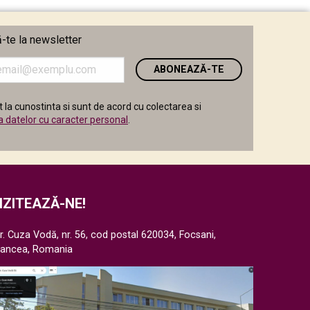
te la newsletter
i
 la cunostinta si sunt de acord cu colectarea si
a datelor cu caracter personal
.
IZITEAZĂ-NE!
r. Cuza Vodă, nr. 56, cod postal 620034, Focsani,
rancea, Romania