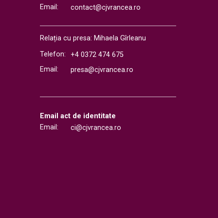
Email:
contact@cjvrancea.ro
Relația cu presa: Mihaela Gîrleanu
Telefon:
+4 0372 474 675
Email:
presa@cjvrancea.ro
Email act de identitate
Email:
ci@cjvrancea.ro