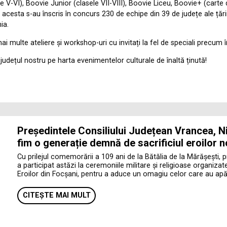
le V-VI), Boovie Junior (clasele VII-VIII), Boovie Liceu, Boovie+ (cart
 acesta s-au înscris în concurs 230 de echipe din 39 de județe ale țării 
ia.
ai multe ateliere și workshop-uri cu invitați la fel de speciali precum
județul nostru pe harta evenimentelor culturale de înaltă ținută!
Președintele Consiliului Județean Vrancea, Ni
fim o generație demnă de sacrificiul eroilor n
Cu prilejul comemorării a 109 ani de la Bătălia de la Mărășești, 
a participat astăzi la ceremoniile militare și religioase organiza
Eroilor din Focșani, pentru a aduce un omagiu celor care au apăr
CITEȘTE MAI MULT