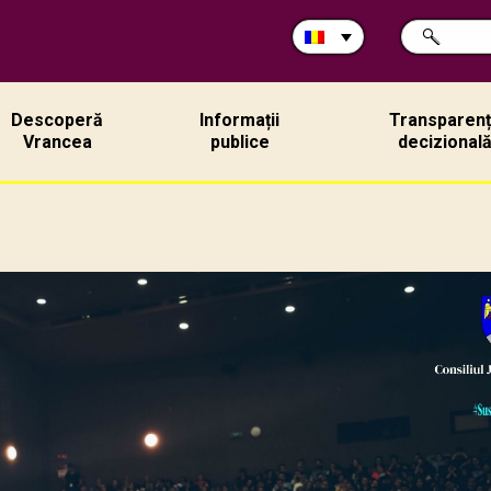
Caută
CAUTĂ
în
site:
Descoperă
Informații
Transparen
Vrancea
publice
decizional