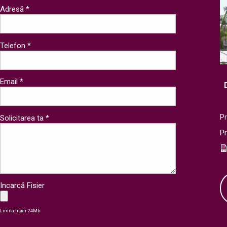
Adresă *
Telefon *
Email *
Pr
Solicitarea ta *
P
Incarcă Fisier
Limita fisier 24Mb