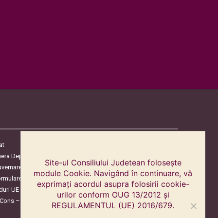
at
era Deputaților
Site-ul Consiliului Judetean folosește
uvernare
module Cookie. Navigând în continuare, vă
ormulare
exprimați acordul asupra folosirii cookie-
duri UE
urilor conform OUG 13/2012 și
oCons – Protecția Consumatorilor
REGULAMENTUL (UE) 2016/679.