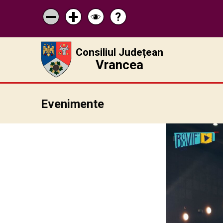
?
Pagina
Micșorează
Mărește
Schimbă
de
scrisul
scrisul
contrastul
ajutor
Consiliul Județean
Vrancea
Evenimente