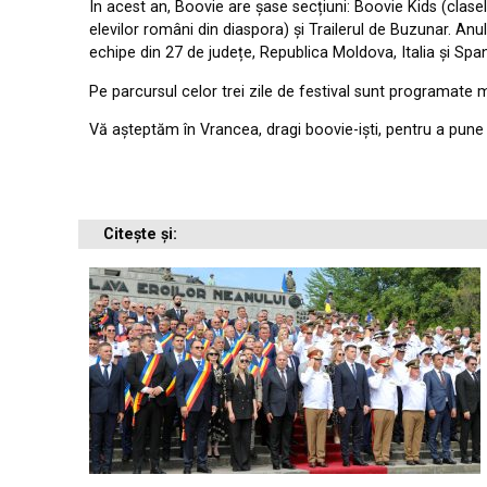
În acest an, Boovie are șase secțiuni: Boovie Kids (clase
elevilor români din diaspora) și Trailerul de Buzunar. Anul
echipe din 27 de județe, Republica Moldova, Italia și Span
Pe parcursul celor trei zile de festival sunt programate m
Vă așteptăm în Vrancea, dragi boovie-iști, pentru a pune 
Citește și: