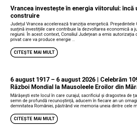
Vrancea investește în energia viitorului: încă
construire
Județul Vrancea accelerează tranziția energetică. Președintele 
susțină investițiile care contribuie la dezvoltarea economică a jud
regiunii. În acest context, Consiliul Județean a emis autorizația 
privat care va produce energie …
CITEȘTE MAI MULT
6 august 1917 – 6 august 2026 | Celebrăm 109 
Război Mondial la Mausoleele Eroilor din Măr
Mărășești este locul în care curajul, sacrificiul și dragostea de ța
semn de profundă recunoștință, aducem în fiecare an un omagiu e
demnitatea României, păstrând vie memoria uneia dintre cele mai 
CITEȘTE MAI MULT