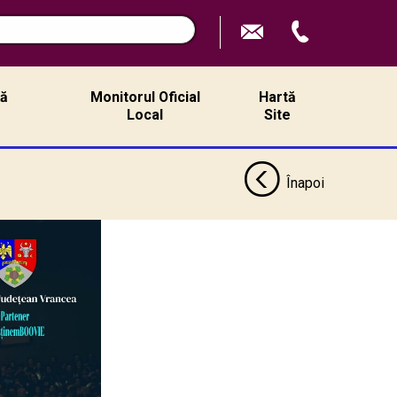
ță
Monitorul Oficial
Hartă
ă
Local
Site
Înapoi