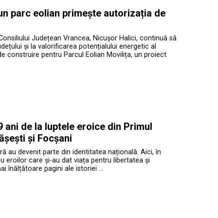
 un parc eolian primește autorizația de
Consiliului Județean Vrancea, Nicușor Halici, continuă să
ețului și la valorificarea potențialului energetic al
de construire pentru Parcul Eolian Movilița, un proiect
ani de la luptele eroice din Primul
ășești și Focșani
ră au devenit parte din identitatea națională. Aici, în
roilor care și-au dat viața pentru libertatea și
înălțătoare pagini ale istoriei …