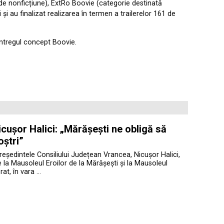
e de nonficțiune), ExtRo Boovie (categorie destinată
și au finalizat realizarea în termen a trailerelor 161 de
 întregul concept Boovie.
cușor Halici: „Mărășești ne obligă să
oștri”
președintele Consiliului Județean Vrancea, Nicușor Halici,
te la Mausoleul Eroilor de la Mărășești și la Mausoleul
at, în vara …