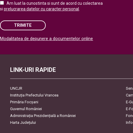
Am luat la cunostinta si sunt de acord cu colectarea
si
prelucrarea datelor cu caracter personal
.
TRIMITE
Modalitatea de depunere a documentelor online
Please leave this field empty.
LINK-URI RAPIDE
UNCJR
Sen
Instituția Prefectului Vrancea
Cam
Primăria Focşani
E-G
Guvernul României
E-F
Administrația Prezidențială a României
Fon
Harta Județului
Inf