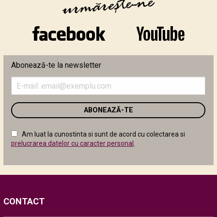
Abonează-te la newsletter
Introduceți
adresa
de
email
în
câmpul
Am luat la cunostinta si sunt de acord cu colectarea si
următor
prelucrarea datelor cu caracter personal
.
CONTACT