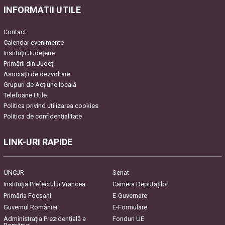
empty.
INFORMATII UTILE
Contact
Calendar evenimente
Instituţii Judeţene
Primării din Județ
Asociaţii de dezvoltare
Grupuri de Acțiune locală
Telefoane Utile
Politica privind utilizarea cookies
Politica de confidențialitate
LINK-URI RAPIDE
UNCJR
Senat
Instituția Prefectului Vrancea
Camera Deputaților
Primăria Focşani
E-Guvernare
Guvernul României
E-Formulare
Administrația Prezidențială a
Fonduri UE