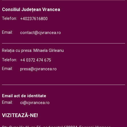
Consiliul Județean Vrancea
Telefon:
+40237616800
Email:
contact@cjvrancea.ro
Relația cu presa: Mihaela Gîrleanu
Telefon:
+4 0372 474 675
Email:
presa@cjvrancea.ro
Email act de identitate
Email:
ci@cjvrancea.ro
VIZITEAZĂ-NE!