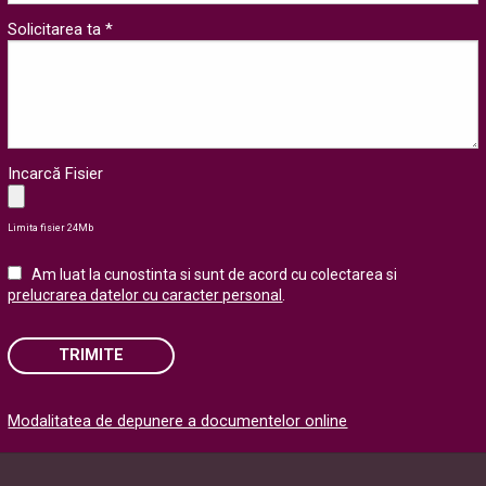
Solicitarea ta *
Incarcă Fisier
Limita fisier 24Mb
Am luat la cunostinta si sunt de acord cu colectarea si
prelucrarea datelor cu caracter personal
.
TRIMITE
Please
Modalitatea de depunere a documentelor online
leave
this
field