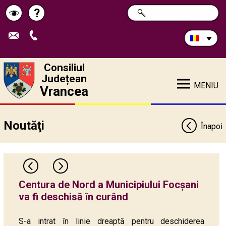
Caută
?
CAUTĂ
Pagina
Schimbă
în
site:
de
contrastul
ajutor
Consiliul
Județean
MENIU
Vrancea
Noutăţi
Înapoi
Centura de Nord a Municipiului Focșani
va fi deschisă în curând
S-a intrat în linie dreaptă pentru deschiderea