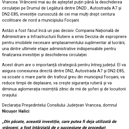
Vrancea. Vrâncenii mai au de așteptat puțin până la deschiderea
circulației pe Drumul de Legătură dintre DN2D , Autostrada A7 și
DN2-E85, investiție cunoscută de cei mai mulți drept centura
ocolitoare de nord a municipiului Focșani.
Astăzi a fost făcut încă un pas decisiv. Compania Națională de
Administrare a Infrastructurii Rutiere a emis Decizia de expropriere
pentru imobilele necesare amplasamentului suplimentar al lucrării,
una dintre ultimele etape administrative indispensabile pentru
finalizarea investiției și deschiderea circulației.
Acest drum are o importanță strategică pentru întreg județul. El va
asigura conexiunea directă dintre DN2, Autostrada A7 și DN2-E85,
va scoate o mare parte din traficul greu din municipiul Focșani, va
reduce timpii de deplasare, va crește siguranța rutieră și va
diminua aglomerația resimțită zilnic de mii de șoferi și de locuitorii
orașului.
Declarația Președintelui Consiliului Județean Vrancea, domnul
Nicușor Halici
:
„Din păcate, această investiție, care putea fi deja utilizată de
vrânceni, a fost întârziată de o succesiune de proceduri