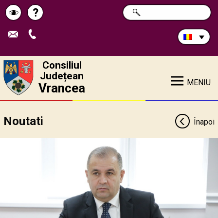
Caută
?
CAUTĂ
Pagina
Schimbă
în
site:
de
contrastul
ajutor
Consiliul
Județean
MENIU
Vrancea
Noutati
Înapoi