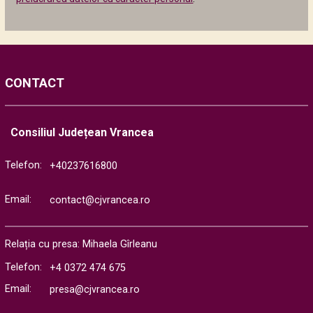
CONTACT
Consiliul Județean Vrancea
Telefon:
+40237616800
Email:
contact@cjvrancea.ro
Relația cu presa: Mihaela Gîrleanu
Telefon:
+4 0372 474 675
Email:
presa@cjvrancea.ro