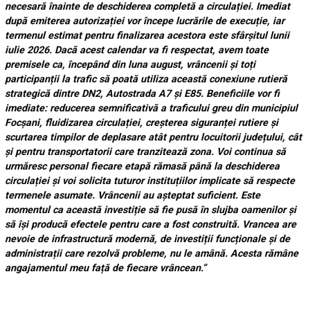
necesară înainte de deschiderea completă a circulației. Imediat
după emiterea autorizației vor începe lucrările de execuție, iar
termenul estimat pentru finalizarea acestora este sfârșitul lunii
iulie 2026. Dacă acest calendar va fi respectat, avem toate
premisele ca, începând din luna august, vrâncenii și toți
participanții la trafic să poată utiliza această conexiune rutieră
strategică dintre DN2, Autostrada A7 și E85. Beneficiile vor fi
imediate: reducerea semnificativă a traficului greu din municipiul
Focșani, fluidizarea circulației, creșterea siguranței rutiere și
scurtarea timpilor de deplasare atât pentru locuitorii județului, cât
și pentru transportatorii care tranzitează zona. Voi continua să
urmăresc personal fiecare etapă rămasă până la deschiderea
circulației și voi solicita tuturor instituțiilor implicate să respecte
termenele asumate. Vrâncenii au așteptat suficient. Este
momentul ca această investiție să fie pusă în slujba oamenilor și
să își producă efectele pentru care a fost construită. Vrancea are
nevoie de infrastructură modernă, de investiții funcționale și de
administrații care rezolvă probleme, nu le amână. Acesta rămâne
angajamentul meu față de fiecare vrâncean.”