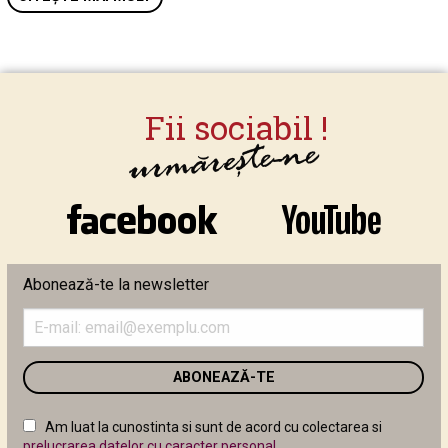
Abonează-te la newsletter
Introduceți
adresa
de
email
în
câmpul
Am luat la cunostinta si sunt de acord cu colectarea si
următor
prelucrarea datelor cu caracter personal
.