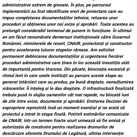
administrative extrem de greoaie. În plus, pe parcursul
implementării au fost identificate erori de proiectare care au
impus completarea documentațiilor tehnice, reluarea unor
proceduri și obținerea unor noi avize și aprobări. Toate acestea au
prelungit considerabil termenul de punere în funcțiune. În ultimul
an am făcut nenumărate demersuri instituționale către Guvernul
României, ministerele de resort, CNAIR, proiectanți și constructor
pentru accelerarea tuturor etapelor rămase. Am solicitat
permanent deblocarea documentațiilor și urgentarea fiecărei
proceduri administrative care ținea în loc această investiție atât
de importantă pentru Vrancea. Din păcate, birocrația excesivă și
ritmul lent în care unele instituții au parcurs aceste etape au
generat întârzieri care au produs, pe bună dreptate, nemulțumirea
vrâncenilor. Îi înțeleg și le dau dreptate. O infrastructură finalizată
trebuie pusă în slujba oamenilor cât mai repede, nu blocată luni
de zile între avize, documente și aprobări. Emiterea Deciziei de
expropriere reprezintă însă un moment esențial și ne arată că
proiectul a intrat în etapa finală. Potrivit estimărilor comunicate
de CNAIR, într-un termen foarte scurt urmează să fie emisă și
autorizația de construire pentru realizarea drumurilor de
descărcare aferente Drumului de Legătură, ultima intervenție