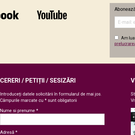
Abonează-
Introduceț
adresa
de
email
Am luat
în
prelucrare
câmpul
următor
CERERI / PETIȚII / SESIZĂRI
V
Introduceți datele solicitării în formularul de mai jos.
St
Câmpurile marcate cu * sunt obligatorii
V
Nume si prenume *
Adresă *