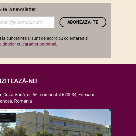
te la newsletter
i
 la cunostinta si sunt de acord cu colectarea si
a datelor cu caracter personal
.
IZITEAZĂ-NE!
r. Cuza Vodă, nr. 56, cod postal 620034, Focsani,
rancea, Romania