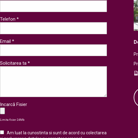
Telefon *
Email *
D
Pr
Solicitarea ta *
P
Incarcă Fisier
Limita fisier 24Mb
Am luat la cunostinta si sunt de acord cu colectarea