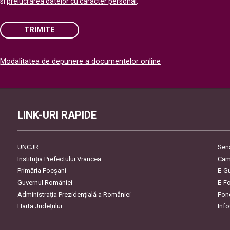
si
prelucrarea datelor cu caracter personal
.
TRIMITE
Please
Modalitatea de depunere a documentelor online
leave
this
field
empty.
LINK-URI RAPIDE
UNCJR
Sen
Instituția Prefectului Vrancea
Cam
Primăria Focşani
E-G
Guvernul României
E-F
Administrația Prezidențială a României
Fon
Harta Județului
Inf