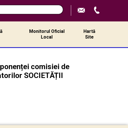
ță
Monitorul Oficial
Hartă
ă
Local
Site
mponenței comisiei de
atorilor SOCIETĂȚII