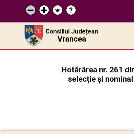
?
Pagina
Micșorează
Mărește
Schimbă
de
scrisul
scrisul
contrastul
ajutor
Consiliul Județean
Vrancea
Hotărârea nr. 261 di
selecție și nomina