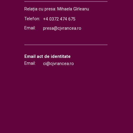
Relația cu presa: Mihaela Gîrleanu
Telefon:
+4 0372 474 675
Email:
presa@cjvrancea.ro
Email act de identitate
Email:
ci@cjvrancea.ro