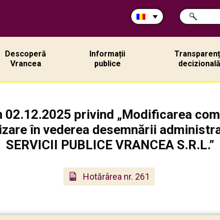
Caută
CAUTĂ
în
site:
Descoperă
Informații
Transparen
Vrancea
publice
decizional
n 02.12.2025 privind „Modificarea co
lizare în vederea desemnării administr
SERVICII PUBLICE VRANCEA S.R.L.”
Hotărârea nr. 261