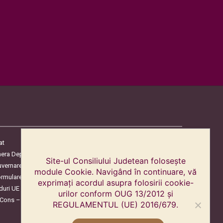
at
era Deputaților
Site-ul Consiliului Judetean folosește
uvernare
module Cookie. Navigând în continuare, vă
ormulare
exprimați acordul asupra folosirii cookie-
duri UE
urilor conform OUG 13/2012 și
oCons – Protecția Consumatorilor
REGULAMENTUL (UE) 2016/679.