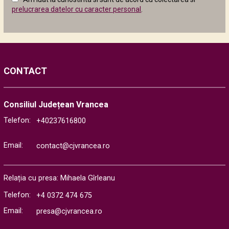
următor
prelucrarea datelor cu caracter personal
.
CONTACT
Consiliul Județean Vrancea
Telefon:
+40237616800
Email:
contact@cjvrancea.ro
Relația cu presa: Mihaela Gîrleanu
Telefon:
+4 0372 474 675
Email:
presa@cjvrancea.ro