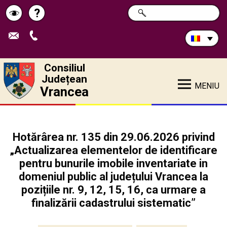
Caută
?
CAUTĂ
Pagina
Schimbă
în
site:
de
contrastul
ajutor
Consiliul
Județean
MENIU
Vrancea
Hotărârea nr. 135 din 29.06.2026 privind
„Actualizarea elementelor de identificare
pentru bunurile imobile inventariate in
domeniul public al județului Vrancea la
pozițiile nr. 9, 12, 15, 16, ca urmare a
finalizării cadastrului sistematic”