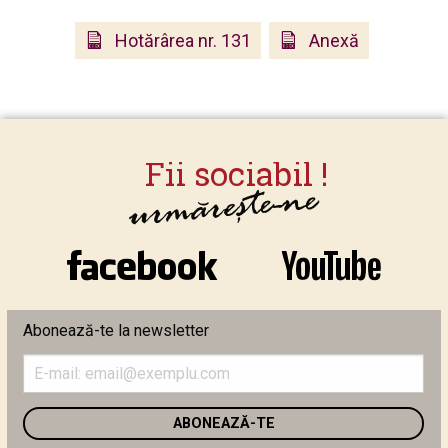
Hotărârea nr. 131
Anexă
Abonează-te la newsletter
Introduceți
adresa
de
email
în