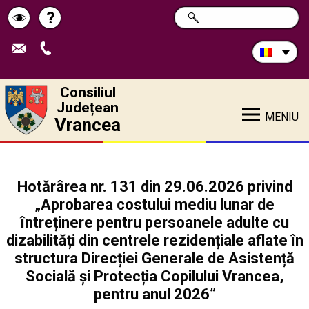
Caută
?
CAUTĂ
Pagina
Schimbă
în
site:
de
contrastul
ajutor
Consiliul
Județean
MENIU
Vrancea
Hotărârea nr. 131 din 29.06.2026 privind
„Aprobarea costului mediu lunar de
întreținere pentru persoanele adulte cu
dizabilități din centrele rezidențiale aflate în
structura Direcției Generale de Asistență
Socială și Protecția Copilului Vrancea,
pentru anul 2026”