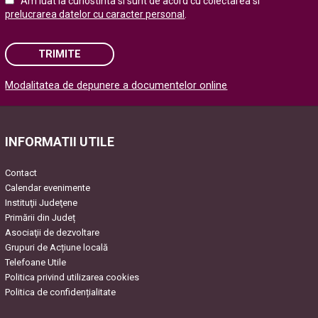
Am luat la cunostinta si sunt de acord cu colectarea si
prelucrarea datelor cu caracter personal
.
TRIMITE
Modalitatea de depunere a documentelor online
Please leave this field empty.
INFORMATII UTILE
Contact
Calendar evenimente
Instituţii Judeţene
Primării din Județ
Asociaţii de dezvoltare
Grupuri de Acțiune locală
Telefoane Utile
Politica privind utilizarea cookies
Politica de confidențialitate