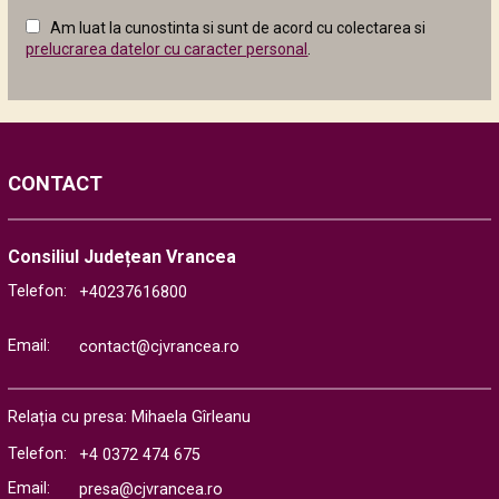
câmpul
Am luat la cunostinta si sunt de acord cu colectarea si
următor
prelucrarea datelor cu caracter personal
.
CONTACT
Consiliul Județean Vrancea
Telefon:
+40237616800
Email:
contact@cjvrancea.ro
Relația cu presa: Mihaela Gîrleanu
Telefon:
+4 0372 474 675
Email:
presa@cjvrancea.ro