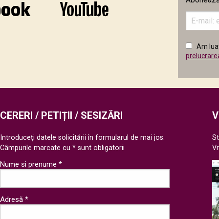
Introduceț
adresa
de
email
Am luat
în
prelucrare
câmpul
următor
CERERI / PETIȚII / SESIZĂRI
V
Introduceți datele solicitării în formularul de mai jos.
St
Câmpurile marcate cu * sunt obligatorii
V
Nume si prenume *
Adresă *