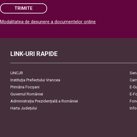
TRIMITE
Modalitatea de depunere a documentelor online
Please leave this field empty.
LINK-URI RAPIDE
UNCJR
Sen
Instituția Prefectului Vrancea
Cam
Primăria Focşani
E-G
Guvernul României
E-F
Administrația Prezidențială a României
Fon
Harta Județului
Inf