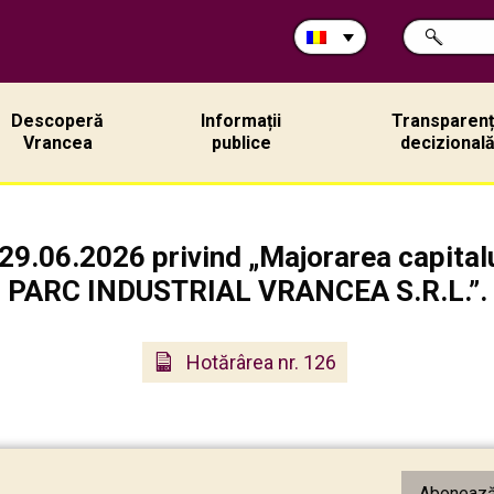
Caută
CAUTĂ
în
site:
Descoperă
Informații
Transparen
Vrancea
publice
decizional
29.06.2026 privind „Majorarea capitalul
PARC INDUSTRIAL VRANCEA S.R.L.”.
Hotărârea nr. 126
Abonează-