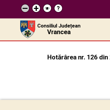
?
Pagina
Micșorează
Mărește
Schimbă
de
scrisul
scrisul
contrastul
ajutor
Consiliul Județean
Vrancea
Hotărârea nr. 126 din 