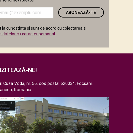
i
 la cunostinta si sunt de acord cu colectarea si
a datelor cu caracter personal
.
IZITEAZĂ-NE!
r. Cuza Vodă, nr. 56, cod postal 620034, Focsani,
rancea, Romania