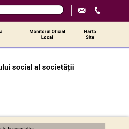
ță
Monitorul Oficial
Hartă
ă
Local
Site
ui social al societății
te la newsletter