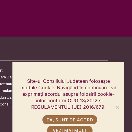
at
era Deputaților
Site-ul Consiliului Judetean folosește
uvernare
module Cookie. Navigând în continuare, vă
ormulare
exprimați acordul asupra folosirii cookie-
duri UE
urilor conform OUG 13/2012 și
oCons – Protecția Consumatorilor
REGULAMENTUL (UE) 2016/679.
DA, SUNT DE ACORD
VEZI MAI MULT