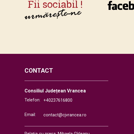
CONTACT
Consiliul Județean Vrancea
Telefon:
+40237616800
Email:
contact@cjvrancea.ro
Relația cu presa: Mihaela Gîrleanu