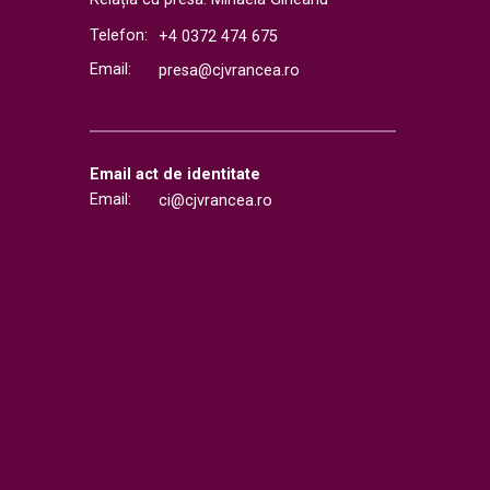
Telefon:
+4 0372 474 675
Email:
presa@cjvrancea.ro
Email act de identitate
Email:
ci@cjvrancea.ro