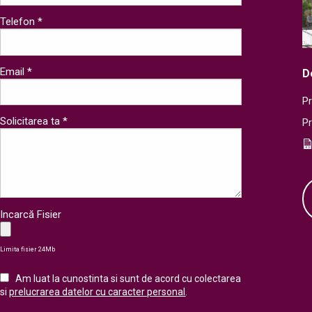
Telefon *
Email *
D
Pr
Solicitarea ta *
P
Incarcă Fisier
Limita fisier 24Mb
Am luat la cunostinta si sunt de acord cu colectarea
si
prelucrarea datelor cu caracter personal
.