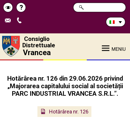
Cerca
?
RICERCA
Pagina
Schimbă
nel
sito:
de
contrastul
ajutor
Consiglio
Distrettuale
MENIU
Vrancea
Hotărârea nr. 126 din 29.06.2026 privind
„Majorarea capitalului social al societății
PARC INDUSTRIAL VRANCEA S.R.L.”.
Hotărârea nr. 126