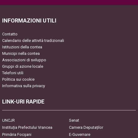
leave
this
field
INFORMAZIONI UTILI
empty.
Contatto
Calendario delle attività tradizionali
Istituzioni della contea
Municipi nella contea
Associazioni di sviluppo
Gruppi di azione locale
Telefoni utili
Politica sui cookie
Informativa sulla privacy
LINK-URI RAPIDE
UNCJR
Senat
Instituția Prefectului Vrancea
Camera Deputaților
Primăria Focşani
E-Guvernare