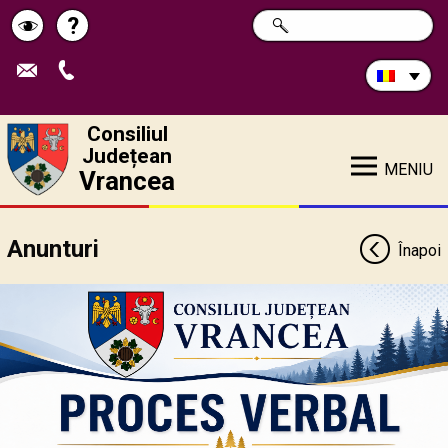
Caută
?
CAUTĂ
Pagina
Schimbă
în
site:
de
contrastul
ajutor
Consiliul
Județean
MENIU
Vrancea
Anunturi
Înapoi