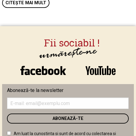
CITEȘTE MAI MULT
Abonează-te la newsletter
Introduceți
adresa
de
email
în
câmpul
Am luat la cunostinta si sunt de acord cu colectarea si
următor