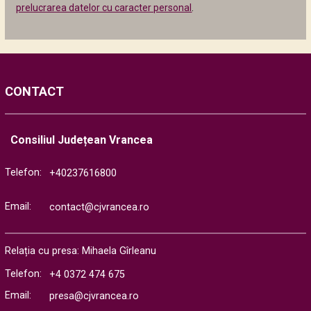
prelucrarea datelor cu caracter personal
.
CONTACT
Consiliul Județean Vrancea
Telefon:
+40237616800
Email:
contact@cjvrancea.ro
Relația cu presa: Mihaela Gîrleanu
Telefon:
+4 0372 474 675
Email:
presa@cjvrancea.ro