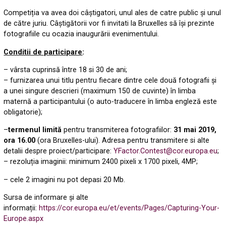
Competiția va avea doi câștigatori, unul ales de catre public și unul
de către juriu. Câștigătorii vor fi invitati la Bruxelles să își prezinte
fotografiile cu ocazia inaugurării evenimentului.
Conditii de participare
:
– vârsta cuprinsă între 18 si 30 de ani;
– furnizarea unui titlu pentru fiecare dintre cele două fotografii și
a unei singure descrieri (maximum 150 de cuvinte) în limba
maternă a participantului (o auto-traducere în limba engleză este
obligatorie);
–
termenul limită
pentru transmiterea fotografiilor:
31 mai 2019,
ora 16.00
(ora Bruxelles-ului). Adresa pentru transmitere si alte
detalii despre proiect/participare:
YFactor.Contest@cor.europa.eu
;
– rezoluția imaginii: minimum 2400 pixeli x 1700 pixeli, 4MP;
– cele 2 imagini nu pot depasi 20 Mb.
Sursa de informare și alte
informații:
https://cor.europa.eu/et/events/Pages/Capturing-Your-
Europe.aspx