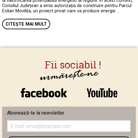
la valorificarea potențialului energetic al regiunii. În acest context,
Consiliul Județean a emis autorizația de construire pentru Parcul
Eolian Movilița, un proiect privat care va produce energie …
CITEȘTE MAI MULT
Abonează-te la newsletter
Introduceți
adresa
de