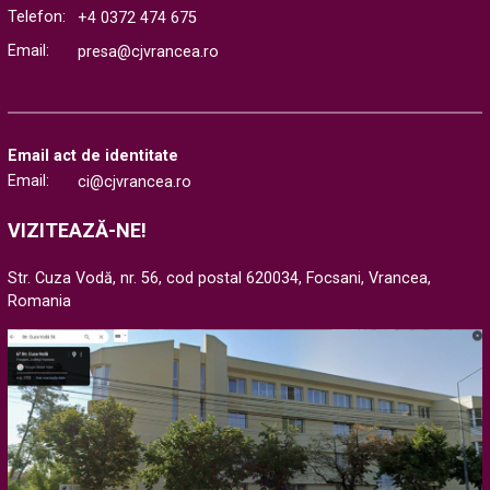
Telefon:
+4 0372 474 675
Email:
presa@cjvrancea.ro
Email act de identitate
Email:
ci@cjvrancea.ro
VIZITEAZĂ-NE!
Str. Cuza Vodă, nr. 56, cod postal 620034, Focsani, Vrancea,
Romania