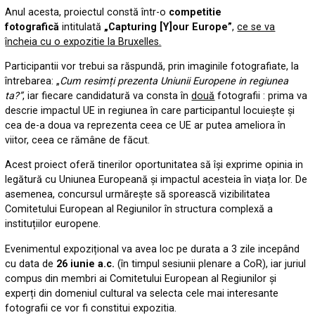
Anul acesta, proiectul constă într-o
competitie
fotografică
intitulată
„Capturing [Y]our Europe”
,
ce se va
încheia cu o expozitie la Bruxelles.
Participantii vor trebui sa răspundă, prin imaginile fotografiate, la
întrebarea: „
Cum resimți prezenta Uniunii Europene in regiunea
ta?”
, iar fiecare candidatură va consta în
două
fotografii : prima va
descrie impactul UE in regiunea în care participantul locuieşte și
cea de-a doua va reprezenta ceea ce UE ar putea ameliora în
viitor, ceea ce rămâne de făcut.
Acest proiect oferă tinerilor oportunitatea să își exprime opinia in
legătură cu Uniunea Europeană și impactul acesteia în viața lor. De
asemenea, concursul urmărește să sporească vizibilitatea
Comitetului European al Regiunilor în structura complexă a
instituțiilor europene.
Evenimentul expozițional va avea loc pe durata a 3 zile incepând
cu data de
26 iunie a.c.
(în timpul sesiunii plenare a CoR), iar juriul
compus din membri ai Comitetului European al Regiunilor și
experți din domeniul cultural va selecta cele mai interesante
fotografii ce vor fi constitui expozitia.