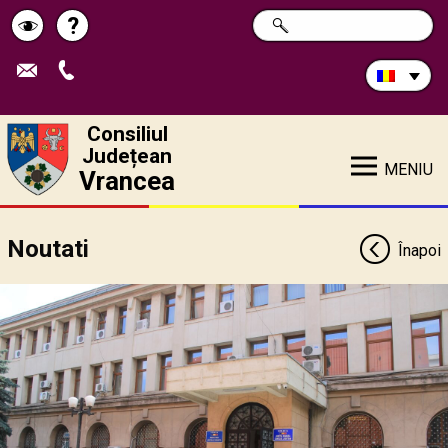
Caută
?
CAUTĂ
Pagina
Schimbă
în
site:
de
contrastul
ajutor
Consiliul
Județean
MENIU
Vrancea
Noutati
Înapoi