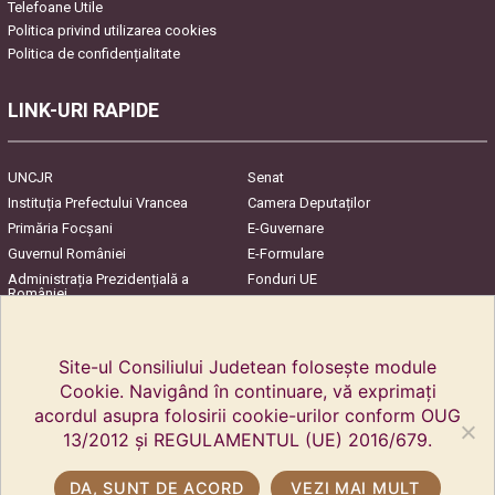
Telefoane Utile
Politica privind utilizarea cookies
Politica de confidențialitate
LINK-URI RAPIDE
UNCJR
Senat
Instituția Prefectului Vrancea
Camera Deputaților
Primăria Focşani
E-Guvernare
Guvernul României
E-Formulare
Administrația Prezidențială a
Fonduri UE
României
Harta Județului
InfoCons – Protecția
Consumatorilor
Site-ul Consiliului Judetean folosește module
Cookie. Navigând în continuare, vă exprimați
acordul asupra folosirii cookie-urilor conform OUG
13/2012 și REGULAMENTUL (UE) 2016/679.
DA, SUNT DE ACORD
VEZI MAI MULT