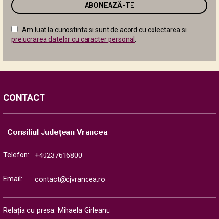
email
în
câmpul
Am luat la cunostinta si sunt de acord cu colectarea si
următor
prelucrarea datelor cu caracter personal
.
CONTACT
Consiliul Județean Vrancea
Telefon:
+40237616800
Email:
contact@cjvrancea.ro
Relația cu presa: Mihaela Gîrleanu