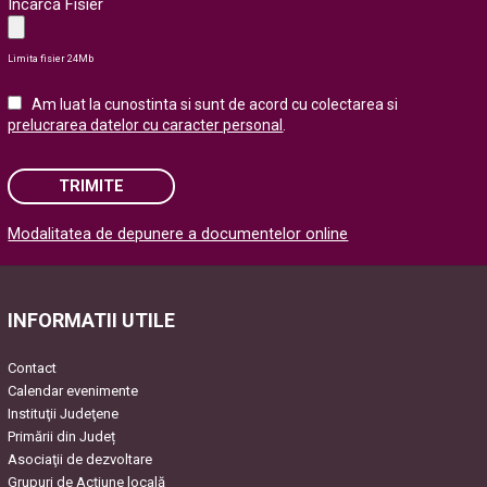
Incarcă Fisier
Limita fisier 24Mb
Am luat la cunostinta si sunt de acord cu colectarea si
prelucrarea datelor cu caracter personal
.
TRIMITE
Modalitatea de depunere a documentelor online
Please leave this field empty.
INFORMATII UTILE
Contact
Calendar evenimente
Instituţii Judeţene
Primării din Județ
Asociaţii de dezvoltare
Grupuri de Acțiune locală