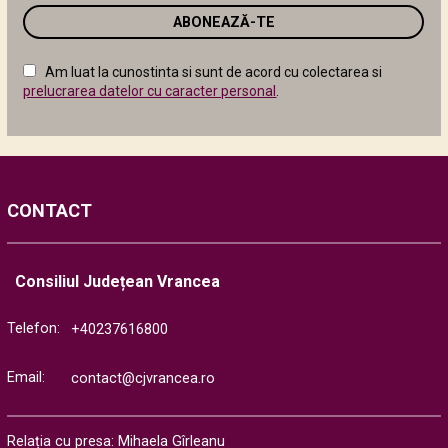
email
în
câmpul
Am luat la cunostinta si sunt de acord cu colectarea si
următor
prelucrarea datelor cu caracter personal
.
CONTACT
Consiliul Județean Vrancea
Telefon:
+40237616800
Email:
contact@cjvrancea.ro
Relația cu presa: Mihaela Gîrleanu