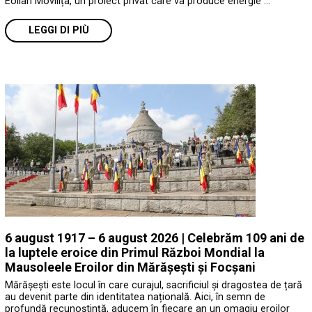
Eolian Movilița, un proiect privat care va produce energie …
LEGGI DI PIÙ
6 august 1917 – 6 august 2026 | Celebrăm 109 ani de
la luptele eroice din Primul Război Mondial la
Mausoleele Eroilor din Mărășești și Focșani
Mărășești este locul în care curajul, sacrificiul și dragostea de țară
au devenit parte din identitatea națională. Aici, în semn de
profundă recunoștință, aducem în fiecare an un omagiu eroilor