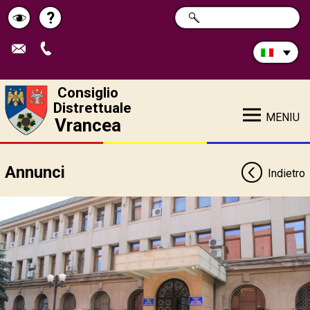
Cerca
?
RICERCA
Pagina
Schimbă
nel
sito:
de
contrastul
ajutor
Consiglio
Distrettuale
MENIU
Vrancea
Annunci
Indietro