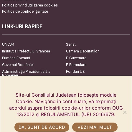
Politica privind utilizarea cookies
Politica de confidențialitate
LINK-URI RAPIDE
UNCJR
Senat
Instituția Prefectului Vrancea
Camera Deputaților
Primăria Focşani
E-Guvernare
Guvernul României
E-Formulare
Administrația Prezidențială a
Fonduri UE
României
Harta Județului
InfoCons – Protecția
Consumatorilor
Site-ul Consiliului Judetean folosește module
Cookie. Navigând în continuare, vă exprimați
acordul asupra folosirii cookie-urilor conform OUG
13/2012 și REGULAMENTUL (UE) 2016/679.
DA, SUNT DE ACORD
VEZI MAI MULT