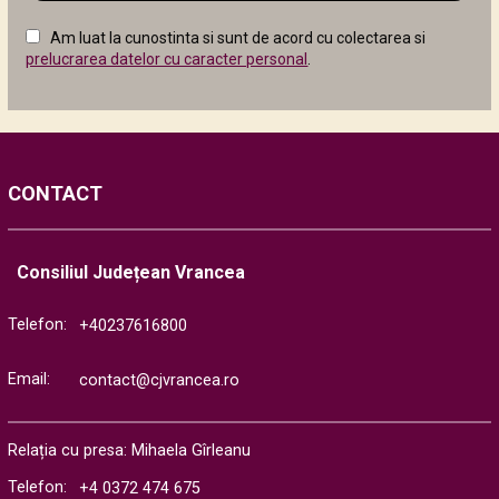
câmpul
Am luat la cunostinta si sunt de acord cu colectarea si
următor
prelucrarea datelor cu caracter personal
.
CONTACT
Consiliul Județean Vrancea
Telefon:
+40237616800
Email:
contact@cjvrancea.ro
Relația cu presa: Mihaela Gîrleanu
Telefon:
+4 0372 474 675