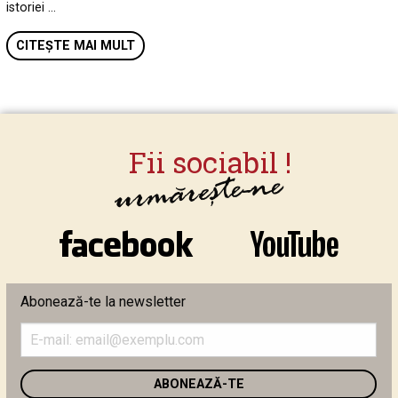
istoriei …
CITEȘTE MAI MULT
Abonează-te la newsletter
Introduceți
adresa
de
email
în