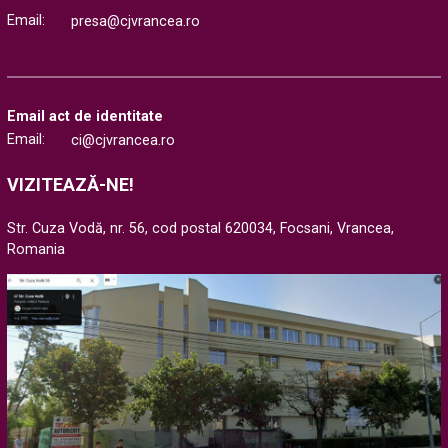
Email:
presa@cjvrancea.ro
Email act de identitate
Email:
ci@cjvrancea.ro
VIZITEAZĂ-NE!
Str. Cuza Vodă, nr. 56, cod postal 620034, Focsani, Vrancea,
Romania