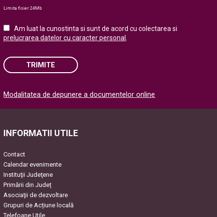
Limita fisier 24Mb
Am luat la cunostinta si sunt de acord cu colectarea si
prelucrarea datelor cu caracter personal
.
TRIMITE
Please
Modalitatea de depunere a documentelor online
leave
this
field
empty.
INFORMATII UTILE
Contact
Calendar evenimente
Instituţii Judeţene
Primării din Județ
Asociaţii de dezvoltare
Grupuri de Acțiune locală
Telefoane Utile