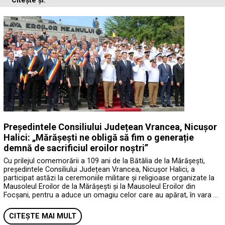
Citește și:
Președintele Consiliului Județean Vrancea, Nicușor
Halici: „Mărășești ne obligă să fim o generație
demnă de sacrificiul eroilor noștri”
Cu prilejul comemorării a 109 ani de la Bătălia de la Mărășești,
președintele Consiliului Județean Vrancea, Nicușor Halici, a
participat astăzi la ceremoniile militare și religioase organizate la
Mausoleul Eroilor de la Mărășești și la Mausoleul Eroilor din
Focșani, pentru a aduce un omagiu celor care au apărat, în vara …
CITEȘTE MAI MULT