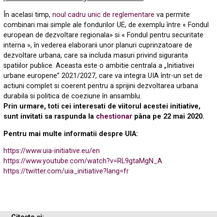
În acelasi timp,
noul cadru unic de reglementare
va permite
combinari mai simple ale fondurilor UE, de exemplu între « Fondul
european de dezvoltare regionala» si « Fondul pentru securitate
interna », în vederea elaborarii unor planuri cuprinzatoare de
dezvoltare urbana, care sa includa masuri privind siguranta
spatiilor publice.
Aceasta este o ambitie centrala a „Initiativei
urbane europene” 2021/2027, care va integra UIA într-un set de
actiuni complet si coerent pentru a sprijini dezvoltarea urbana
durabila si politica de coeziune în ansamblu.
Prin urmare, toti cei interesati de viitorul acestei initiative,
sunt invitati sa raspunda la
chestionar
pâna pe 22 mai 2020.
Pentru mai multe informatii despre UIA:
https://www.uia-initiative.eu/en
https://www.youtube.com/watch?v=RL9gtaMgN_A
https://twitter.com/uia_initiative?lang=fr