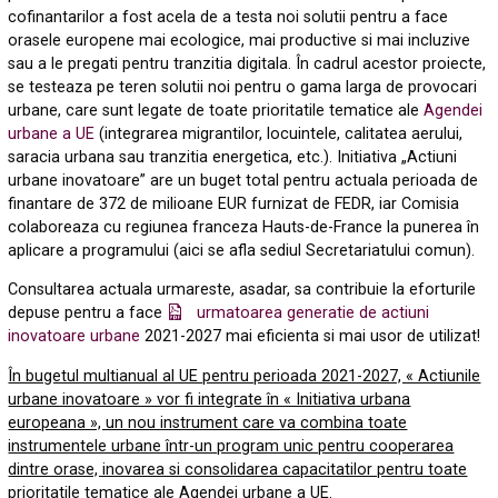
cofinantarilor a fost acela de a testa noi solutii pentru a face
orasele europene mai ecologice, mai productive si mai incluzive
sau a le pregati pentru tranzitia digitala. În cadrul acestor proiecte,
se testeaza pe teren solutii noi pentru o gama larga de provocari
urbane, care sunt legate de toate prioritatile tematice ale
Agendei
urbane a UE
(integrarea migrantilor, locuintele, calitatea aerului,
saracia urbana sau tranzitia energetica, etc.). Initiativa „Actiuni
urbane inovatoare” are un buget total pentru actuala perioada de
finantare de 372 de milioane EUR furnizat de FEDR, iar Comisia
colaboreaza cu regiunea franceza Hauts-de-France la punerea în
aplicare a programului (aici se afla sediul Secretariatului comun).
Consultarea actuala urmareste, asadar, sa contribuie la eforturile
depuse pentru a face
urmatoarea generatie de actiuni
inovatoare urbane
2021-2027 mai eficienta si mai usor de utilizat!
În bugetul multianual al UE pentru perioada 2021-2027, « Actiunile
urbane inovatoare » vor fi integrate în « Initiativa urbana
europeana », un nou instrument care va combina toate
instrumentele urbane într-un program unic pentru cooperarea
dintre orase, inovarea si consolidarea capacitatilor pentru toate
prioritatile tematice ale Agendei urbane a UE
.