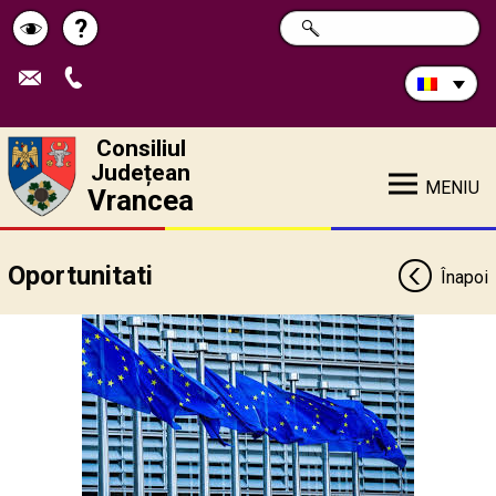
Caută
?
CAUTĂ
Pagina
Schimbă
în
site:
de
contrastul
ajutor
Consiliul
Județean
MENIU
Vrancea
Oportunitati
Înapoi