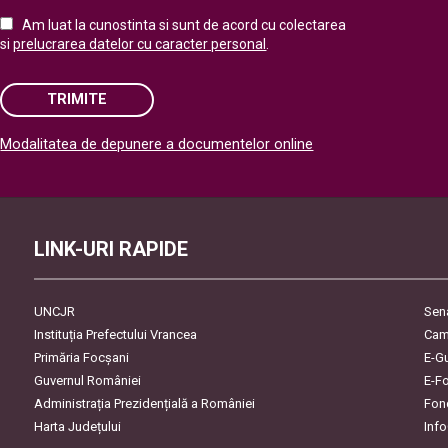
Am luat la cunostinta si sunt de acord cu colectarea
si
prelucrarea datelor cu caracter personal
.
TRIMITE
Modalitatea de depunere a documentelor online
Please leave this field empty.
LINK-URI RAPIDE
UNCJR
Sen
Instituția Prefectului Vrancea
Cam
Primăria Focşani
E-G
Guvernul României
E-F
Administrația Prezidențială a României
Fon
Harta Județului
Inf