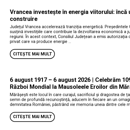
Vrancea investește în energia viitorului: încă
construire
Județul Vrancea accelerează tranziția energetică. Președintele 
susțină investițiile care contribuie la dezvoltarea economică a jud
regiunii. În acest context, Consiliul Județean a emis autorizația 
privat care va produce energie …
CITEȘTE MAI MULT
6 august 1917 – 6 august 2026 | Celebrăm 109 
Război Mondial la Mausoleele Eroilor din Măr
Mărășești este locul în care curajul, sacrificiul și dragostea de ța
semn de profundă recunoștință, aducem în fiecare an un omagiu e
demnitatea României, păstrând vie memoria uneia dintre cele mai 
CITEȘTE MAI MULT