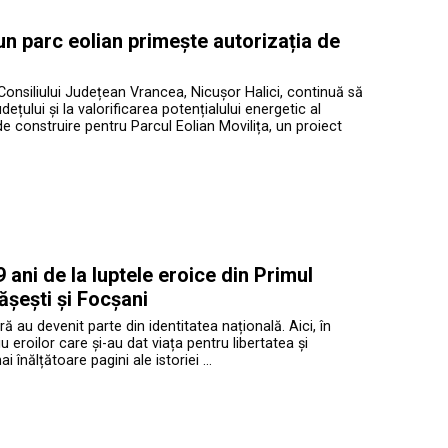
 un parc eolian primește autorizația de
Consiliului Județean Vrancea, Nicușor Halici, continuă să
ețului și la valorificarea potențialului energetic al
de construire pentru Parcul Eolian Movilița, un proiect
ani de la luptele eroice din Primul
ășești și Focșani
ră au devenit parte din identitatea națională. Aici, în
roilor care și-au dat viața pentru libertatea și
înălțătoare pagini ale istoriei …