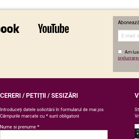
Abonează-
Introduceț
adresa
de
email
Am luat
în
prelucrare
câmpul
următor
CERERI / PETIȚII / SESIZĂRI
V
Introduceți datele solicitării în formularul de mai jos.
St
Câmpurile marcate cu * sunt obligatorii
V
Nume si prenume *