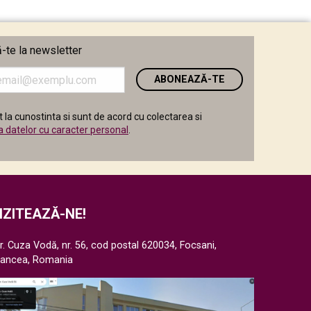
te la newsletter
i
 la cunostinta si sunt de acord cu colectarea si
a datelor cu caracter personal
.
IZITEAZĂ-NE!
r. Cuza Vodă, nr. 56, cod postal 620034, Focsani,
rancea, Romania