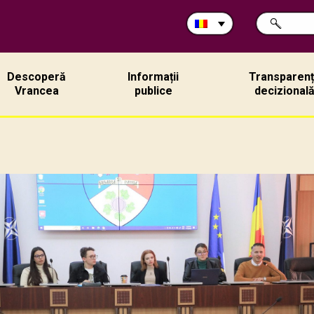
Caută
CAUTĂ
în
site:
Descoperă
Informații
Transparen
Vrancea
publice
decizional