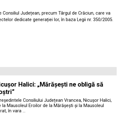
 de Consiliul Județean, precum Târgul de Crăciun, care va
ctelor dedicate generației lor, în baza Legii nr. 350/2005.
cușor Halici: „Mărășești ne obligă să
oștri”
președintele Consiliului Județean Vrancea, Nicușor Halici,
te la Mausoleul Eroilor de la Mărășești și la Mausoleul
at, în vara …