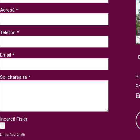
Adresă *
Telefon *
Email *
Pr
Solicitarea ta *
P
Incarcă Fisier
Limita fisier 24Mb