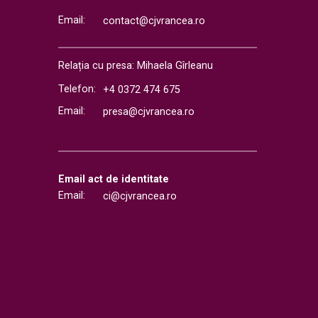
Email:
contact@cjvrancea.ro
Relația cu presa: Mihaela Gîrleanu
Telefon:
+4 0372 474 675
Email:
presa@cjvrancea.ro
Email act de identitate
Email:
ci@cjvrancea.ro