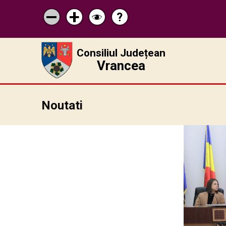
?
Pagina
Micșorează
Mărește
Schimbă
de
scrisul
scrisul
contrastul
ajutor
Consiliul Județean
Vrancea
Noutati