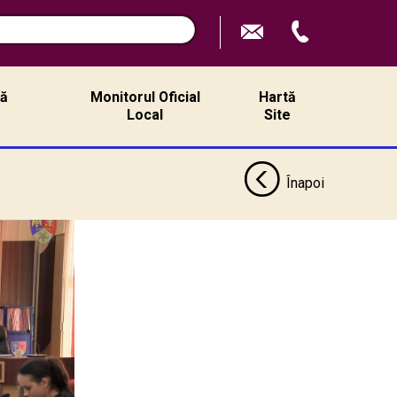
ță
Monitorul Oficial
Hartă
ă
Local
Site
Înapoi