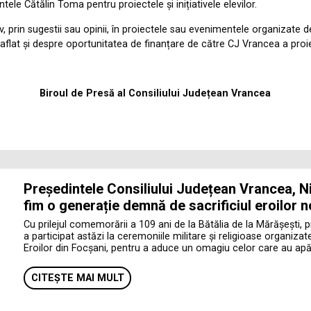
le Cătălin Toma pentru proiectele și inițiativele elevilor.
iv, prin sugestii sau opinii, în proiectele sau evenimentele organizate
 aflat și despre oportunitatea de finanțare de către CJ Vrancea a proie
Biroul de Presă al Consiliului Județean Vrancea
Președintele Consiliului Județean Vrancea, Ni
fim o generație demnă de sacrificiul eroilor n
Cu prilejul comemorării a 109 ani de la Bătălia de la Mărășești, 
a participat astăzi la ceremoniile militare și religioase organiza
Eroilor din Focșani, pentru a aduce un omagiu celor care au apăr
CITEȘTE MAI MULT