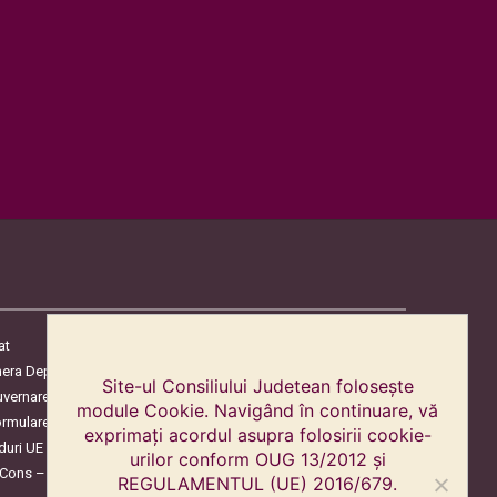
at
era Deputaților
Site-ul Consiliului Judetean folosește
uvernare
module Cookie. Navigând în continuare, vă
ormulare
exprimați acordul asupra folosirii cookie-
duri UE
urilor conform OUG 13/2012 și
oCons – Protecția Consumatorilor
REGULAMENTUL (UE) 2016/679.