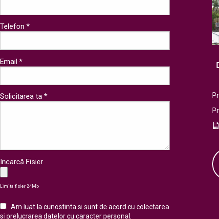
Telefon *
Email *
Pr
Solicitarea ta *
P
Incarcă Fisier
Limita fisier 24Mb
Am luat la cunostinta si sunt de acord cu colectarea
si
prelucrarea datelor cu caracter personal
.