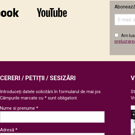
Abonează-
Introduceț
adresa
de
email
Am luat
în
prelucrare
câmpul
următor
CERERI / PETIȚII / SESIZĂRI
V
Introduceți datele solicitării în formularul de mai jos.
St
Câmpurile marcate cu * sunt obligatorii
V
Nume si prenume *
Adresă *