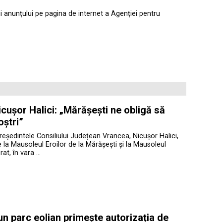
ii anunțului pe pagina de internet a Agenției pentru
cușor Halici: „Mărășești ne obligă să
oștri”
președintele Consiliului Județean Vrancea, Nicușor Halici,
te la Mausoleul Eroilor de la Mărășești și la Mausoleul
at, în vara …
 un parc eolian primește autorizația de