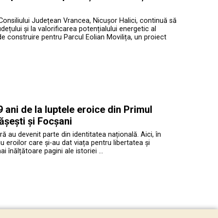
Consiliului Județean Vrancea, Nicușor Halici, continuă să
ețului și la valorificarea potențialului energetic al
de construire pentru Parcul Eolian Movilița, un proiect
ani de la luptele eroice din Primul
ășești și Focșani
ră au devenit parte din identitatea națională. Aici, în
roilor care și-au dat viața pentru libertatea și
înălțătoare pagini ale istoriei …