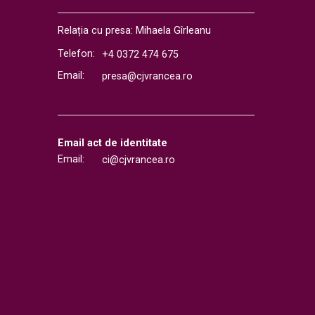
Relația cu presa: Mihaela Gîrleanu
Telefon:
+4 0372 474 675
Email:
presa@cjvrancea.ro
Email act de identitate
Email:
ci@cjvrancea.ro