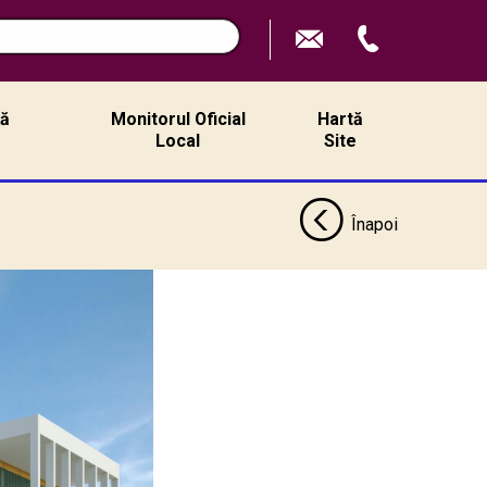
ță
Monitorul Oficial
Hartă
ă
Local
Site
Înapoi