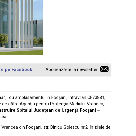
re pe Facebook
Abonează-te la newsletter
cea”,
cu amplasamentul în Focșani, intravilan CF70881,
re de către Agenţia pentru Protecţia Mediului Vrancea,
struire Spitalul Județean de Urgență Focșani –
ncea
.
rancea din Focşani, str. Dinicu Golescu nr.2, în zilele de
o
.