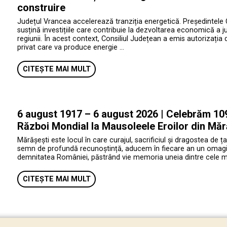
construire
Județul Vrancea accelerează tranziția energetică. Președintele 
susțină investițiile care contribuie la dezvoltarea economică a jud
regiunii. În acest context, Consiliul Județean a emis autorizația 
privat care va produce energie …
CITEȘTE MAI MULT
6 august 1917 – 6 august 2026 | Celebrăm 109 
Război Mondial la Mausoleele Eroilor din Măr
Mărășești este locul în care curajul, sacrificiul și dragostea de ța
semn de profundă recunoștință, aducem în fiecare an un omagiu e
demnitatea României, păstrând vie memoria uneia dintre cele mai 
CITEȘTE MAI MULT