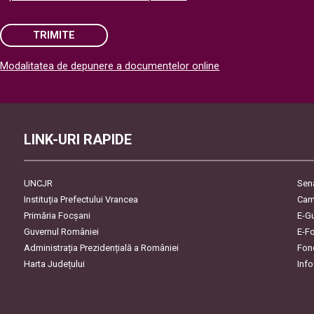
TRIMITE
Modalitatea de depunere a documentelor online
Please leave this field empty.
LINK-URI RAPIDE
UNCJR
Sen
Instituția Prefectului Vrancea
Cam
Primăria Focşani
E-G
Guvernul României
E-F
Administrația Prezidențială a României
Fon
Harta Județului
Inf