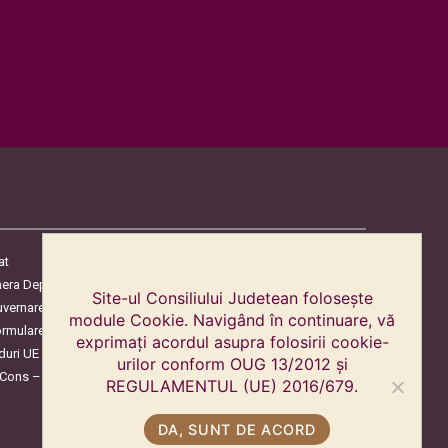
at
era Deputaților
Site-ul Consiliului Judetean folosește
uvernare
module Cookie. Navigând în continuare, vă
ormulare
exprimați acordul asupra folosirii cookie-
duri UE
urilor conform OUG 13/2012 și
oCons – Protecția Consumatorilor
REGULAMENTUL (UE) 2016/679.
DA, SUNT DE ACORD