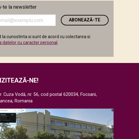
te la newsletter
i
 la cunostinta si sunt de acord cu colectarea si
a datelor cu caracter personal
.
IZITEAZĂ-NE!
r. Cuza Vodă, nr. 56, cod postal 620034, Focsani,
rancea, Romania