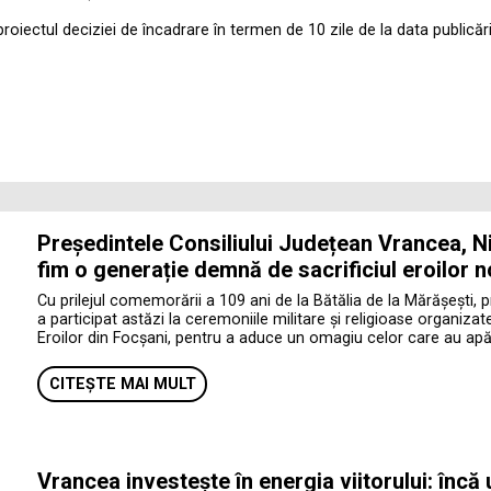
proiectul deciziei de încadrare în termen de 10 zile de la data publicăr
Președintele Consiliului Județean Vrancea, Ni
fim o generație demnă de sacrificiul eroilor n
Cu prilejul comemorării a 109 ani de la Bătălia de la Mărășești, 
a participat astăzi la ceremoniile militare și religioase organiza
Eroilor din Focșani, pentru a aduce un omagiu celor care au apăr
CITEȘTE MAI MULT
Vrancea investește în energia viitorului: încă