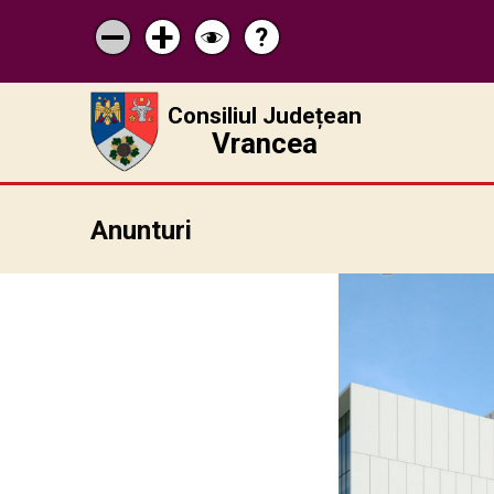
?
Pagina
Micșorează
Mărește
Schimbă
de
scrisul
scrisul
contrastul
ajutor
Consiliul Județean
Vrancea
Anunturi