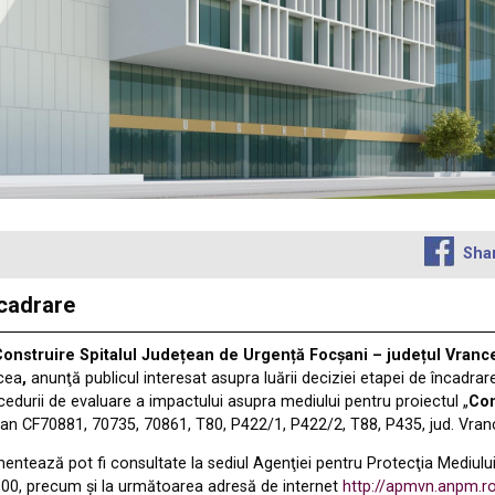
Sha
ncadrare
Construire Spitalul Județean de Urgență Focșani – județul Vran
cea
,
anunţă publicul interesat asupra luării deciziei etapei de încadra
cedurii de evaluare a impactului asupra mediului pentru proiectul „
Con
lan CF70881, 70735, 70861, T80, P422/1, P422/2, T88, P435, jud. Vra
ntează pot fi consultate la sediul Agenţiei pentru Protecţia Mediului V
0-14,00, precum şi la următoarea adresă de internet
http://apmvn.anpm.r