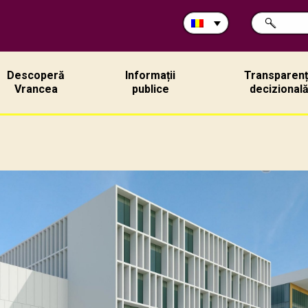
Caută
CAUTĂ
în
site:
Descoperă
Informații
Transparen
Vrancea
publice
decizional