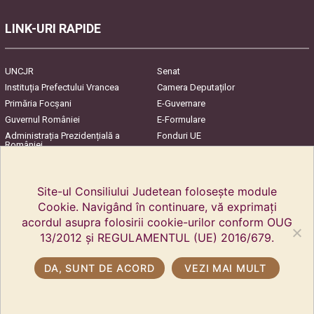
LINK-URI RAPIDE
UNCJR
Senat
Instituția Prefectului Vrancea
Camera Deputaților
Primăria Focşani
E-Guvernare
Guvernul României
E-Formulare
Administrația Prezidențială a
Fonduri UE
României
Harta Județului
InfoCons – Protecția
Consumatorilor
Site-ul Consiliului Judetean folosește module
Cookie. Navigând în continuare, vă exprimați
acordul asupra folosirii cookie-urilor conform OUG
13/2012 și REGULAMENTUL (UE) 2016/679.
DA, SUNT DE ACORD
VEZI MAI MULT
Copyright © 2018 Consiliul Județean Vrancea. Toate drepturile rezervate.