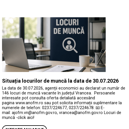
Situația locurilor de muncă la data de 30.07.2026
La data de 30.07.2026, agenții economici au declarat un număr de
146 locuri de muncă vacante în județul Vrancea. Persoanele
interesate pot consulta oferta detaliată accesând
pagina www.anofm.ro sau pot solicita informații suplimentare la
numerele de telefon: 0237/224677, 0237/224678. 📧 E-
mail: ajofm.vn@anofm.gov.ro, vrancea@anofm.gov.ro Locuri de
muncă -click aici!