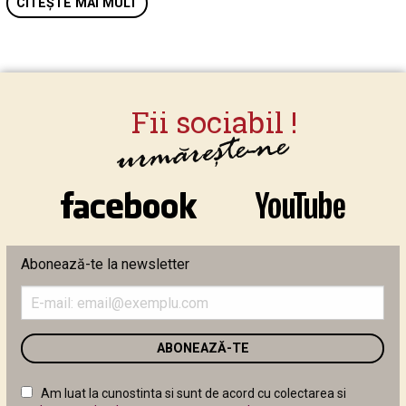
CITEȘTE MAI MULT
Abonează-te la newsletter
Introduceți
adresa
de
email
în
câmpul
Am luat la cunostinta si sunt de acord cu colectarea si
următor