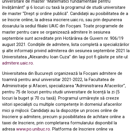
universitare de master ”Matematici fundamentale pentru
învățământ” și 6 locuri cu taxă la programul de studii universitare
de master ”Drept și ordine publică”. Candidații au posibilitatea de a
se înscrie online, la adresa inscriere.uaic.ro, sau prin depunerea
dosarului la sediul filialei UAIC din Focșani. Toate programele de
master pentru care se organizează admitere în sesiunea
septembrie sunt acreditate prin Hotărârea de Guvern nr. 906/19
august 2021. Condiţiile de admitere, lista completă a specializărilor
şi alte informaţii privind admiterea din sesiunea septembrie 2021 la
Universitatea „Alexandru Ioan Cuza” din Iași pot fi găsite pe site-ul:
admitere.uaic.ro
.
Universitatea din București organizează la Focșani admitere de
toamnă pentru anul universitar 2021-2022, la Facultatea de
Administrație și Afaceri, specializarea ”Administrarea Afacerilor”,
pentru 75 de locuri pentru studii universitare de licență la zi (5
locuri la buget și 70 cu taxă). Programul urmărește să creeze
viitori specialiști cu multiple competențe în domeniul afacerilor
mici și mijlocii. Candidații au la dispoziție un proces online de
înscriere și admitere, precum și posibilitatea de achitare online a
taxei de înscriere, prin completarea formularului disponibil la
adresa
www.po.unibuc.ro
. Platforma de înscriere online va