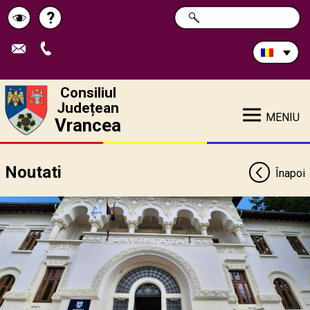
Caută
?
CAUTĂ
Pagina
Schimbă
în
site:
de
contrastul
ajutor
Consiliul
Județean
MENIU
Vrancea
Noutati
Înapoi