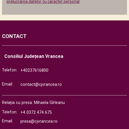
prelucrarea datelor cu caracter personal
.
CONTACT
Consiliul Județean Vrancea
Telefon:
+40237616800
Email:
contact@cjvrancea.ro
Relația cu presa: Mihaela Gîrleanu
Telefon:
+4 0372 474 675
Email:
presa@cjvrancea.ro