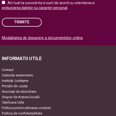
Am luat la cunostinta si sunt de acord cu colectarea si
prelucrarea datelor cu caracter personal
.
TRIMITE
Please
Modalitatea de depunere a documentelor online
leave
this
field
empty.
INFORMATII UTILE
Contact
Calendar evenimente
Instituţii Judeţene
Primării din Județ
Asociaţii de dezvoltare
Grupuri de Acțiune locală
Telefoane Utile
Politica privind utilizarea cookies
Politica de confidențialitate