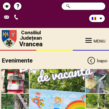
Caută
?
CAUTĂ
Pagina
Schimbă
în
site:
de
contrastul
ajutor
Consiliul
Județean
MENIU
Vrancea
Evenimente
Înapoi