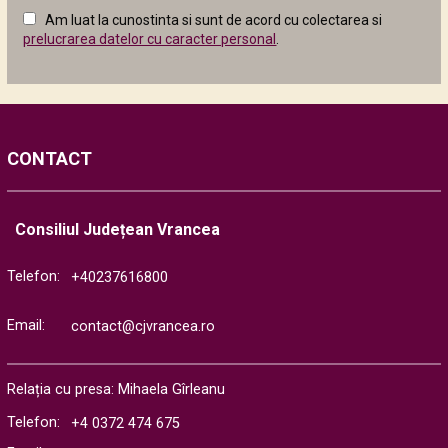
câmpul
Am luat la cunostinta si sunt de acord cu colectarea si
următor
prelucrarea datelor cu caracter personal
.
CONTACT
Consiliul Județean Vrancea
Telefon:
+40237616800
Email:
contact@cjvrancea.ro
Relația cu presa: Mihaela Gîrleanu
Telefon:
+4 0372 474 675