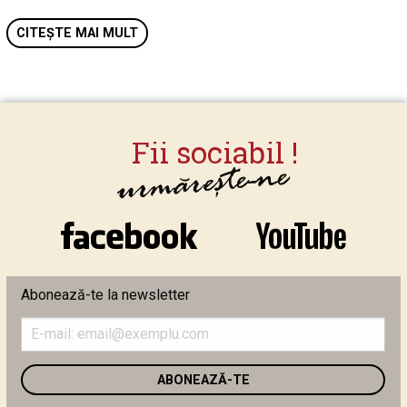
CITEȘTE MAI MULT
Abonează-te la newsletter
Introduceți
adresa
de
email
în