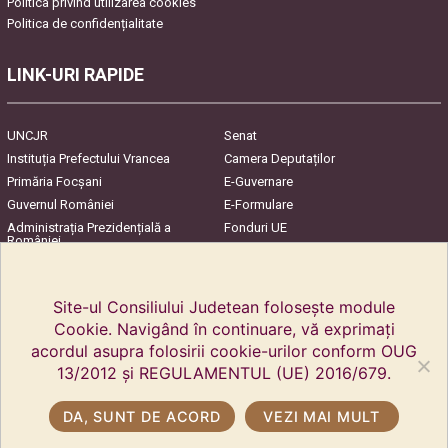
Politica privind utilizarea cookies
Politica de confidențialitate
LINK-URI RAPIDE
UNCJR
Senat
Instituția Prefectului Vrancea
Camera Deputaților
Primăria Focşani
E-Guvernare
Guvernul României
E-Formulare
Administrația Prezidențială a
Fonduri UE
României
Harta Județului
InfoCons – Protecția
Consumatorilor
Site-ul Consiliului Judetean folosește module
Cookie. Navigând în continuare, vă exprimați
acordul asupra folosirii cookie-urilor conform OUG
13/2012 și REGULAMENTUL (UE) 2016/679.
DA, SUNT DE ACORD
VEZI MAI MULT