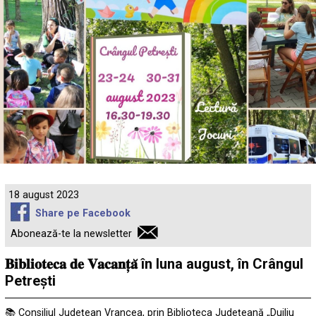
18 august 2023
Share pe Facebook
Abonează-te la newsletter
𝐁𝐢𝐛𝐥𝐢𝐨𝐭𝐞𝐜𝐚 𝐝𝐞 𝐕𝐚𝐜𝐚𝐧𝐭̦𝐚̆ în luna august, în Crângul
Petrești
📚 Consiliul Județean Vrancea, prin Biblioteca Judeţeană „Duiliu