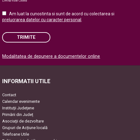
Limita fisier 24Mb
Am luat la cunostinta si sunt de acord cu colectarea si
prelucrarea datelor cu caracter personal
.
TRIMITE
Please
Modalitatea de depunere a documentelor online
leave
this
field
empty.
INFORMATII UTILE
Contact
Calendar evenimente
Instituţii Judeţene
Primării din Județ
Asociaţii de dezvoltare
Grupuri de Acțiune locală
Telefoane Utile