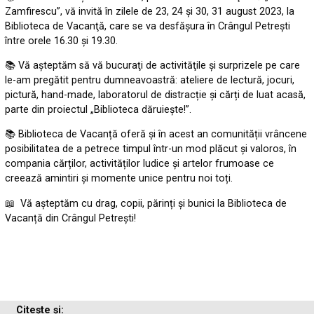
Zamfirescu”, vă invită în zilele de 23, 24 și 30, 31 august 2023, la
Biblioteca de Vacanţă, care se va desfăşura în Crângul Petrești
între orele 16.30 şi 19.30.
📚 Vă aşteptăm să vă bucuraţi de activităţile şi surprizele pe care
le-am pregătit pentru dumneavoastră: ateliere de lectură, jocuri,
pictură, hand-made, laboratorul de distracție și cărți de luat acasă,
parte din proiectul „Biblioteca dăruiește!”.
📚 Biblioteca de Vacanță oferă și în acest an comunității vrâncene
posibilitatea de a petrece timpul într-un mod plăcut și valoros, în
compania cărților, activităților ludice și artelor frumoase ce
creează amintiri și momente unice pentru noi toți.
📖 Vă așteptăm cu drag, copii, părinți și bunici la Biblioteca de
Vacanță din Crângul Petrești!
Citește și: