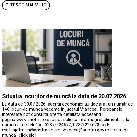
CITEȘTE MAI MULT
Situația locurilor de muncă la data de 30.07.2026
La data de 30.07.2026, agenții economici au declarat un număr de
146 locuri de muncă vacante în județul Vrancea. Persoanele
interesate pot consulta oferta detaliată accesând
pagina www.anofm.ro sau pot solicita informații suplimentare la
numerele de telefon: 0237/224677, 0237/224678. 📧 E-
mail: ajofm.vn@anofm.gov.ro, vrancea@anofm.gov.ro Locuri de
muncă -click aici!