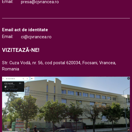
Email:
presa@cjvrancea.ro
Email act de identitate
Email:
ci@cjvrancea.ro
VIZITEAZĂ-NE!
Str. Cuza Vodă, nr. 56, cod postal 620034, Focsani, Vrancea,
Romania