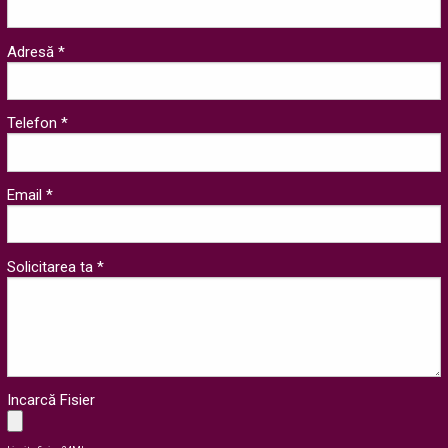
Adresă *
Telefon *
Email *
Solicitarea ta *
Incarcă Fisier