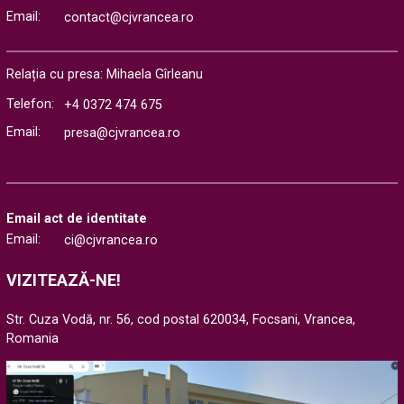
Email:
contact@cjvrancea.ro
Relația cu presa: Mihaela Gîrleanu
Telefon:
+4 0372 474 675
Email:
presa@cjvrancea.ro
Email act de identitate
Email:
ci@cjvrancea.ro
VIZITEAZĂ-NE!
Str. Cuza Vodă, nr. 56, cod postal 620034, Focsani, Vrancea,
Romania