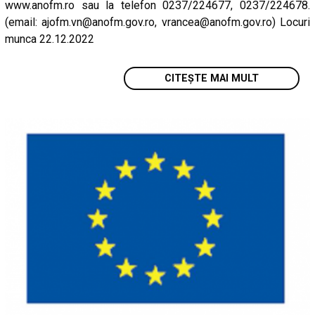
www.anofm.ro sau la telefon 0237/224677, 0237/224678.
(email: ajofm.vn@anofm.gov.ro, vrancea@anofm.gov.ro) Locuri
munca 22.12.2022
CITEȘTE MAI MULT