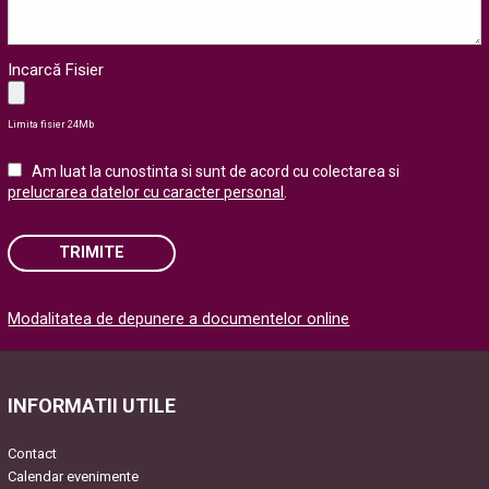
Incarcă Fisier
Limita fisier 24Mb
Am luat la cunostinta si sunt de acord cu colectarea si
prelucrarea datelor cu caracter personal
.
TRIMITE
Please
Modalitatea de depunere a documentelor online
leave
this
field
empty.
INFORMATII UTILE
Contact
Calendar evenimente