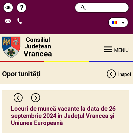
Caută
?
CAUTĂ
Pagina
Schimbă
în
site:
de
contrastul
ajutor
Consiliul
Județean
MENIU
Vrancea
Oportunități
Înapoi
Locuri de muncă vacante la data de 26
septembrie 2024 în Județul Vrancea și
Uniunea Europeană