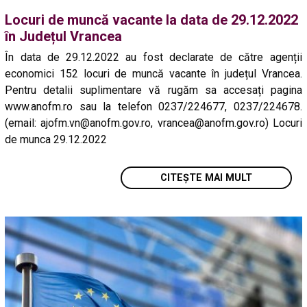
Locuri de muncă vacante la data de 29.12.2022
în Județul Vrancea
În data de 29.12.2022 au fost declarate de către agenții
economici 152 locuri de muncă vacante în județul Vrancea.
Pentru detalii suplimentare vă rugăm sa accesați pagina
www.anofm.ro sau la telefon 0237/224677, 0237/224678.
(email: ajofm.vn@anofm.gov.ro, vrancea@anofm.gov.ro) Locuri
de munca 29.12.2022
CITEȘTE MAI MULT