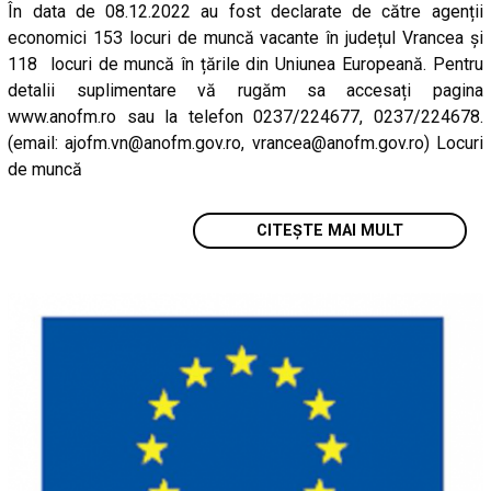
În data de 08.12.2022 au fost declarate de către agenții
economici 153 locuri de muncă vacante în județul Vrancea și
118 locuri de muncă în țările din Uniunea Europeană. Pentru
detalii suplimentare vă rugăm sa accesați pagina
www.anofm.ro sau la telefon 0237/224677, 0237/224678.
(email: ajofm.vn@anofm.gov.ro, vrancea@anofm.gov.ro) Locuri
de muncă
CITEȘTE MAI MULT