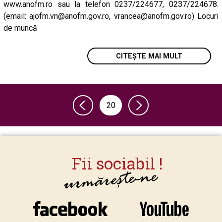
www.anofm.ro sau la telefon 0237/224677, 0237/224678.
(email: ajofm.vn@anofm.gov.ro, vrancea@anofm.gov.ro) Locuri
de muncă
CITEȘTE MAI MULT
20