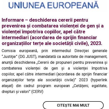
Informare – deschiderea cererii pentru
prevenirea și combatarea violenței de gen și a
violenței împotriva copiilor, apel către
intermediari (acordarea de sprijin financiar
organizațiilor terțe ale societății civile), 2023.
Comisia europeanā, prin intermediul Direcţiei generale
“Justiţie” (DG JUST), mandatată ca autoritate de management,
anunțā deschiderea „Cererii de propuneri pentru prevenirea și
combaterea violenței de gen și a violenței împotriva
copiilor, apel către intermediari (acordarea de sprijin financiar
organizațiilor terțe ale societății civile)” 2023 (hyperlink
ataşat) din cadrul program european „Cetățeni, egalitate,
drepturi și valori” (CERV)
CITEȘTE MAI MULT