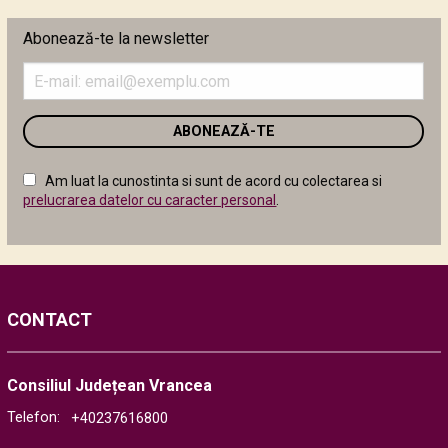
Abonează-te la newsletter
Introduceți
adresa
de
email
în
câmpul
Am luat la cunostinta si sunt de acord cu colectarea si
următor
prelucrarea datelor cu caracter personal
.
CONTACT
Consiliul Județean Vrancea
Telefon:
+40237616800