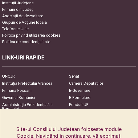
Instituţii Judeţene
Primării din Județ
Asociaţii de dezvoltare
Grupuri de Acțiune locală
Telefoane Utile
Politica privind utilizarea cookies
Politica de confidențialitate
LINK-URI RAPIDE
UNCJR
Senat
Instituția Prefectului Vrancea
Camera Deputaților
Primăria Focşani
E-Guvernare
Guvernul României
E-Formulare
Administrația Prezidențială a
Fonduri UE
României
Harta Județului
InfoCons – Protecția
Consumatorilor
Site-ul Consiliului Judetean folosește module
Cookie. Navigând în continuare, vă exprimați