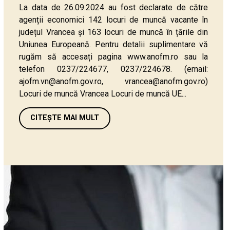
La data de 26.09.2024 au fost declarate de către
agenții economici 142 locuri de muncă vacante în
județul Vrancea și 163 locuri de muncă în țările din
Uniunea Europeană. Pentru detalii suplimentare vă
rugăm să accesați pagina www.anofm.ro sau la
telefon 0237/224677, 0237/224678. (email:
ajofm.vn@anofm.gov.ro, vrancea@anofm.gov.ro)
Locuri de muncă Vrancea Locuri de muncă UE...
CITEȘTE MAI MULT