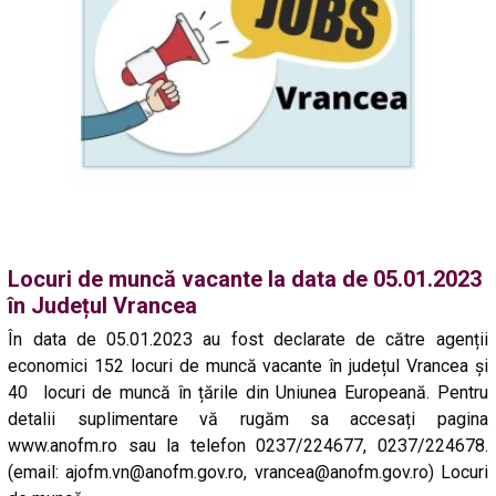
Locuri de muncă vacante la data de 05.01.2023
în Județul Vrancea
În data de 05.01.2023 au fost declarate de către agenții
economici 152 locuri de muncă vacante în județul Vrancea și
40 locuri de muncă în țările din Uniunea Europeană. Pentru
detalii suplimentare vă rugăm sa accesați pagina
www.anofm.ro sau la telefon 0237/224677, 0237/224678.
(email: ajofm.vn@anofm.gov.ro, vrancea@anofm.gov.ro) Locuri