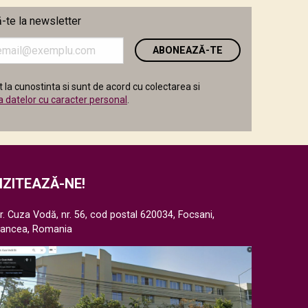
te la newsletter
i
 la cunostinta si sunt de acord cu colectarea si
a datelor cu caracter personal
.
IZITEAZĂ-NE!
r. Cuza Vodă, nr. 56, cod postal 620034, Focsani,
rancea, Romania