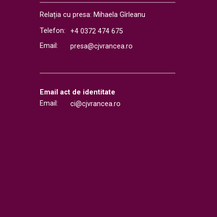
Relația cu presa: Mihaela Gîrleanu
Telefon:
+4 0372 474 675
Email:
presa@cjvrancea.ro
Email act de identitate
Email:
ci@cjvrancea.ro