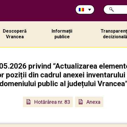
Caută
CAUTĂ
în
site:
Descoperă
Informații
Transparen
Vrancea
publice
decizional
05.2026 privind “Actualizarea elemente
or poziții din cadrul anexei inventarulu
domeniului public al județului Vrancea
Hotărârea nr. 83
Anexa