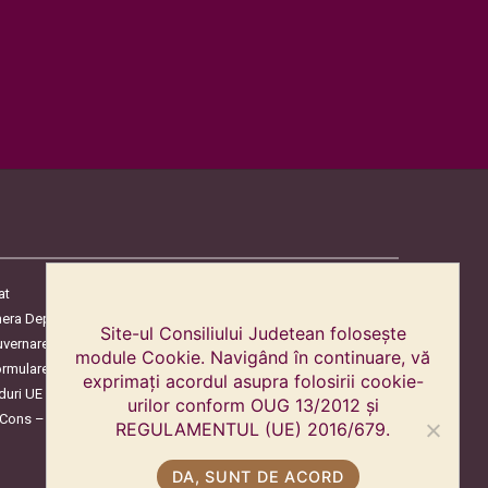
at
era Deputaților
Site-ul Consiliului Judetean folosește
uvernare
module Cookie. Navigând în continuare, vă
ormulare
exprimați acordul asupra folosirii cookie-
duri UE
urilor conform OUG 13/2012 și
oCons – Protecția Consumatorilor
REGULAMENTUL (UE) 2016/679.
DA, SUNT DE ACORD