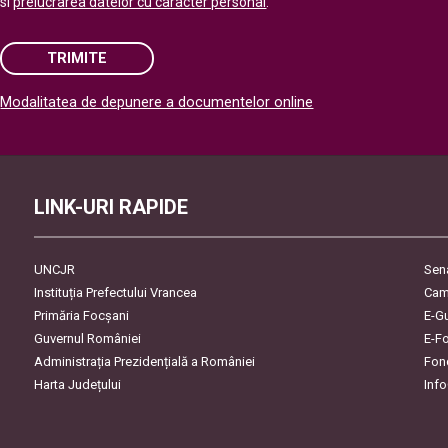
si
prelucrarea datelor cu caracter personal
.
TRIMITE
Modalitatea de depunere a documentelor online
Please leave this field empty.
LINK-URI RAPIDE
UNCJR
Sen
Instituția Prefectului Vrancea
Cam
Primăria Focşani
E-G
Guvernul României
E-F
Administrația Prezidențială a României
Fon
Harta Județului
Inf