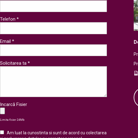
Telefon *
Email *
D
Pr
Solicitarea ta *
P
Incarcă Fisier
Limita fisier 24Mb
Am luat la cunostinta si sunt de acord cu colectarea