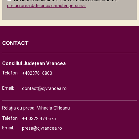
următor
prelucrarea datelor cu caracter personal
.
CONTACT
Consiliul Județean Vrancea
Telefon:
+40237616800
Email:
contact@cjvrancea.ro
Relația cu presa: Mihaela Gîrleanu
Telefon:
+4 0372 474 675
Email:
presa@cjvrancea.ro