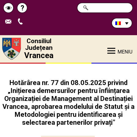
Caută
?
CAUTĂ
Pagina
Schimbă
în
site:
de
contrastul
ajutor
Consiliul
Județean
MENIU
Vrancea
Hotărârea nr. 77 din 08.05.2025 privind
„Inițierea demersurilor pentru înființarea
Organizației de Management al Destinației
Vrancea, aprobarea modelului de Statut și a
Metodologiei pentru identificarea și
selectarea partenerilor privați”