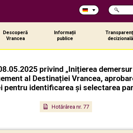
Durchsuche
SUCHE
Sie
die
Site:
Descoperă
Informații
Transparen
Vrancea
publice
decizional
08.05.2025 privind „Inițierea demersuri
ement al Destinației Vrancea, aprobar
 pentru identificarea și selectarea par
Hotărârea nr. 77