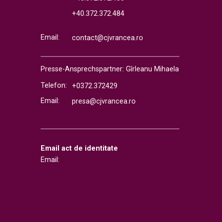
+40.372.372.484
Email:
contact@cjvrancea.ro
Presse-Ansprechspartner: Gîrleanu Mihaela
Telefon:
+0372.372429
Email:
presa@cjvrancea.ro
Email act de identitate
Email: