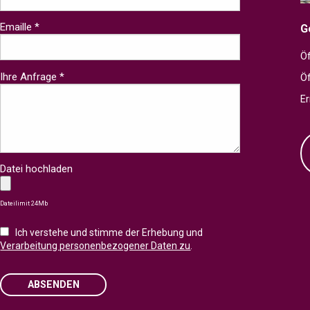
Emaille *
G
Öf
Ihre Anfrage *
Ö
Er
Datei hochladen
Dateilimit 24Mb
Ich verstehe und stimme der Erhebung und
Verarbeitung personenbezogener Daten zu
.
ABSENDEN