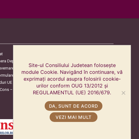
at
era Deputaților
Site-ul Consiliului Judetean folosește
uvernare
module Cookie. Navigând în continuare, vă
ormulare
exprimați acordul asupra folosirii cookie-
duri UE
urilor conform OUG 13/2012 și
oCons – Protecția Consumatorilor
REGULAMENTUL (UE) 2016/679.
DA, SUNT DE ACORD
VEZI MAI MULT