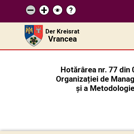
?
Pagina
Micșorează
Mărește
Schimbă
de
scrisul
scrisul
contrastul
ajutor
Der Kreisrat
Vrancea
Hotărârea nr. 77 din 
Organizației de Manag
și a Metodologiei