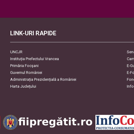
Please leave this field empty.
LINK-URI RAPIDE
UNCJR
Sen
Instituția Prefectului Vrancea
Cam
Primăria Focşani
E-G
Guvernul României
E-F
Administrația Prezidențială a României
Fon
Harta Județului
Inf