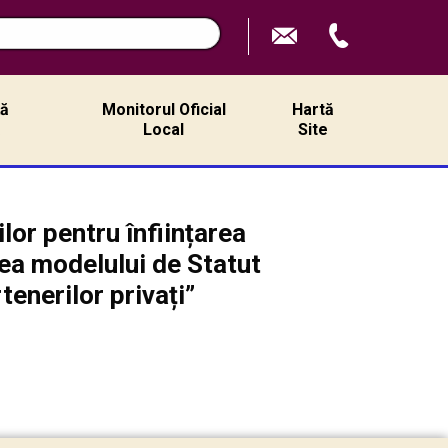
n
ță
Monitorul Oficial
Hartă
ă
Local
Site
lor pentru înființarea
ea modelului de Statut
tenerilor privați”