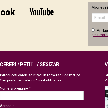
Abonează-
Introduceț
adresa
de
email
Am luat
în
prelucrare
câmpul
următor
CERERI / PETIȚII / SESIZĂRI
V
Introduceți datele solicitării în formularul de mai jos.
St
Câmpurile marcate cu * sunt obligatorii
V
Nume si prenume *
Adresă *