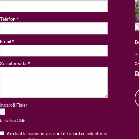
Telefon *
Email *
D
Pr
Solicitarea ta *
P
Incarcă Fisier
Limita fisier 24Mb
Am luat la cunostinta si sunt de acord cu colectarea