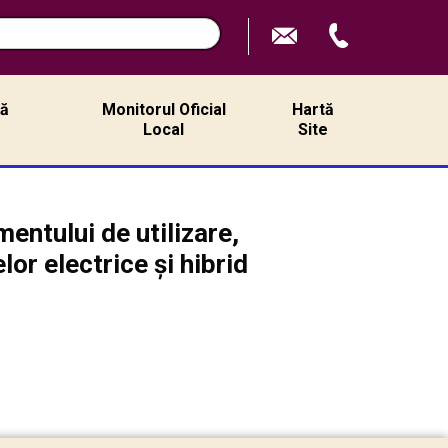
ță
Monitorul Oficial
Hartă
ă
Local
Site
entului de utilizare,
lor electrice și hibrid