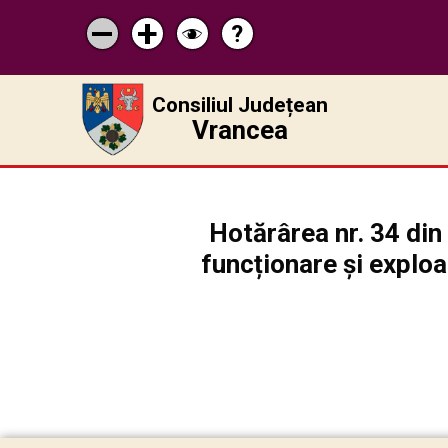
?
Pagina
Micșorează
Mărește
Schimbă
de
scrisul
scrisul
contrastul
ajutor
Consiliul Județean
Vrancea
Hotărârea nr. 34 din
funcționare și exploat