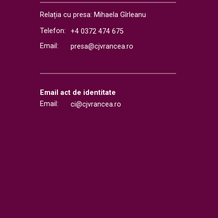
Relația cu presa: Mihaela Gîrleanu
Telefon:
+4 0372 474 675
Email:
presa@cjvrancea.ro
Email act de identitate
Email:
ci@cjvrancea.ro