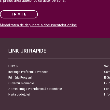
si
prelucrarea datelor cu caracter personal
.
TRIMITE
Modalitatea de depunere a documentelor online
Please leave this field empty.
LINK-URI RAPIDE
UNCJR
Sen
Instituția Prefectului Vrancea
Cam
Primăria Focşani
E-G
Guvernul României
E-F
Administrația Prezidențială a României
Fon
Harta Județului
Inf