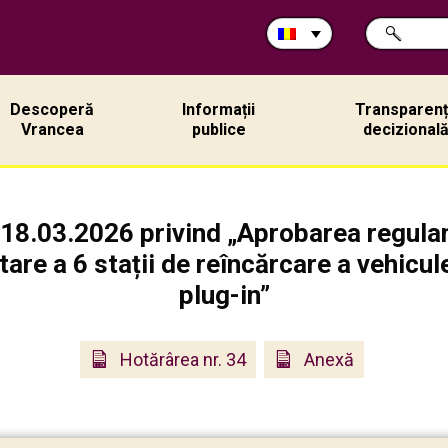
Caută
CAUTĂ
în
site:
Descoperă
Informații
Transparen
Vrancea
publice
decizional
 18.03.2026 privind „Aprobarea regulam
are a 6 stații de reîncărcare a vehicule
plug-in”
Hotărârea nr. 34
Anexă