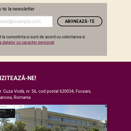
te la newsletter
i
 la cunostinta si sunt de acord cu colectarea si
a datelor cu caracter personal
.
IZITEAZĂ-NE!
r. Cuza Vodă, nr. 56, cod postal 620034, Focsani,
rancea, Romania