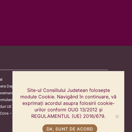
at
era Deputaților
Site-ul Consiliului Judetean folosește
uvernare
module Cookie. Navigând în continuare, vă
ormulare
exprimați acordul asupra folosirii cookie-
duri UE
urilor conform OUG 13/2012 și
oCons – Protecția Consumatorilor
REGULAMENTUL (UE) 2016/679.
DA, SUNT DE ACORD