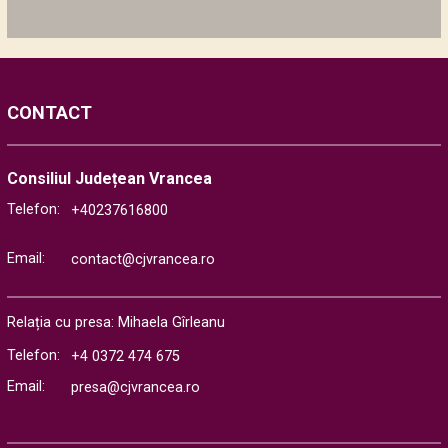
CONTACT
Consiliul Județean Vrancea
Telefon:
+40237616800
Email:
contact@cjvrancea.ro
Relația cu presa: Mihaela Gîrleanu
Telefon:
+4 0372 474 675
Email:
presa@cjvrancea.ro