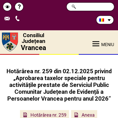
Caută
?
CAUTĂ
Pagina
Schimbă
în
site:
de
contrastul
ajutor
Consiliul
Județean
MENIU
Vrancea
Hotărârea nr. 259 din 02.12.2025 privind
„Aprobarea taxelor speciale pentru
activitățile prestate de Serviciul Public
Comunitar Județean de Evidență a
Persoanelor Vrancea pentru anul 2026”
Hotărârea nr. 259
Anexa