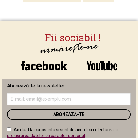
Abonează-te la newsletter
Introduceți
adresa
de
email
în
câmpul
Am luat la cunostinta si sunt de acord cu colectarea si
următor
prelucrarea datelor cu caracter personal
.