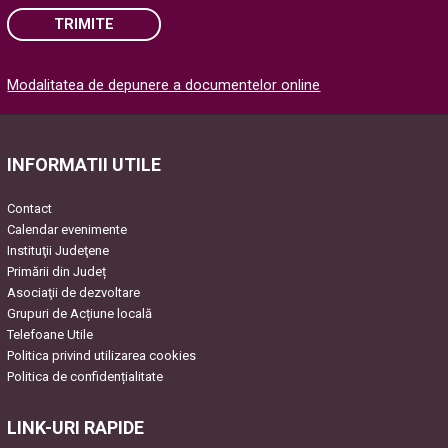
TRIMITE
Please
Modalitatea de depunere a documentelor online
leave
this
field
empty.
INFORMATII UTILE
Contact
Calendar evenimente
Instituţii Judeţene
Primării din Județ
Asociaţii de dezvoltare
Grupuri de Acțiune locală
Telefoane Utile
Politica privind utilizarea cookies
Politica de confidențialitate
LINK-URI RAPIDE