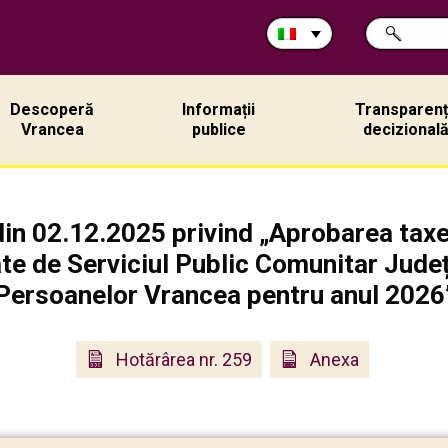
Cerca
RICERCA
nel
sito:
Descoperă
Informații
Transparen
Vrancea
publice
decizional
din 02.12.2025 privind „Aprobarea taxe
tate de Serviciul Public Comunitar Jude
Persoanelor Vrancea pentru anul 2026
Hotărârea nr. 259
Anexa