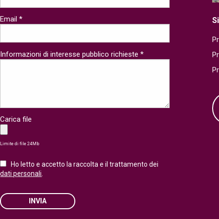
Email *
S
Pr
Informazioni di interesse pubblico richieste *
P
P
Carica file
Limite di file 24Mb
Ho letto e accetto la raccolta e il trattamento dei
dati personali
.
INVIA