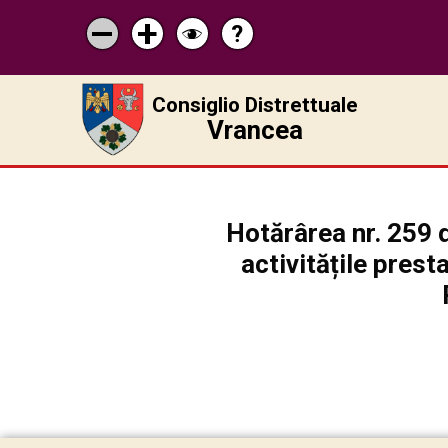
?
Pagina
Micșorează
Mărește
Schimbă
de
scrisul
scrisul
contrastul
ajutor
Consiglio Distrettuale
Vrancea
Hotărârea nr. 259 
activitățile pres