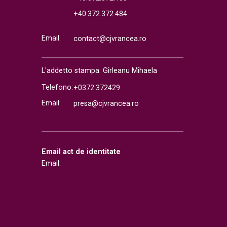
+40.372.372.484
Email:
contact@cjvrancea.ro
L'addetto stampa: Gîrleanu Mihaela
Telefono:
+0372.372429
Email:
presa@cjvrancea.ro
Email act de identitate
Email: