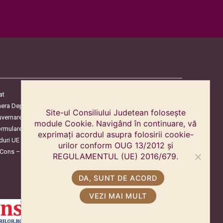
at
era Deputaților
Site-ul Consiliului Judetean folosește
uvernare
module Cookie. Navigând în continuare, vă
ormulare
exprimați acordul asupra folosirii cookie-
duri UE
urilor conform OUG 13/2012 și
oCons – Protecția Consumatorilor
REGULAMENTUL (UE) 2016/679.
DA, SUNT DE ACORD
VEZI MAI MULT