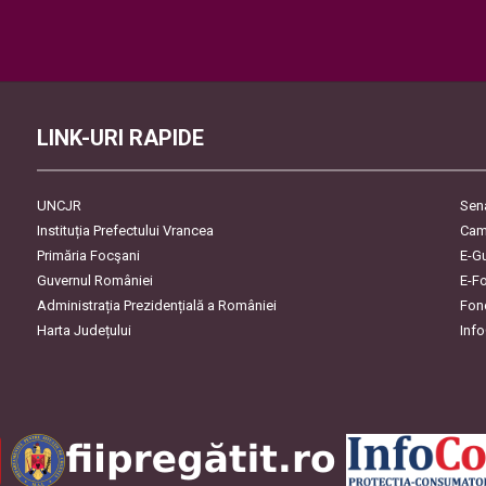
Please
leave
this
field
empty.
LINK-URI RAPIDE
UNCJR
Sen
Instituția Prefectului Vrancea
Cam
Primăria Focşani
E-G
Guvernul României
E-F
Administrația Prezidențială a României
Fon
Harta Județului
Inf