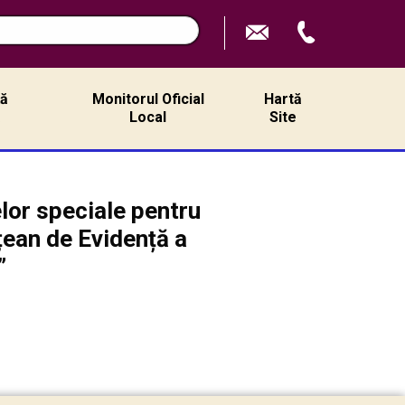
ță
Monitorul Oficial
Hartă
ă
Local
Site
lor speciale pentru
țean de Evidență a
”