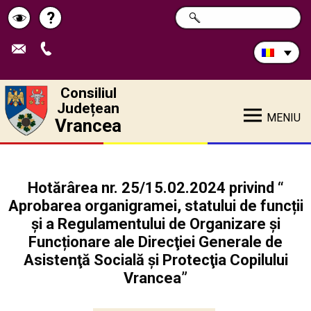
Caută
?
CAUTĂ
Pagina
Schimbă
în
site:
de
contrastul
ajutor
Consiliul
Județean
MENIU
Vrancea
Hotărârea nr. 25/15.02.2024 privind “
Aprobarea organigramei, statului de funcții
și a Regulamentului de Organizare și
Funcționare ale Direcţiei Generale de
Asistenţă Socială şi Protecţia Copilului
Vrancea”