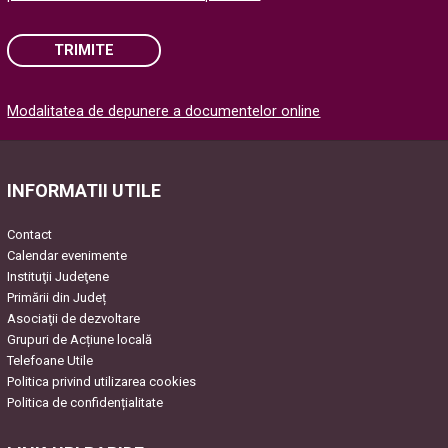
TRIMITE
Please
Modalitatea de depunere a documentelor online
leave
this
field
empty.
INFORMATII UTILE
Contact
Calendar evenimente
Instituţii Judeţene
Primării din Județ
Asociaţii de dezvoltare
Grupuri de Acțiune locală
Telefoane Utile
Politica privind utilizarea cookies
Politica de confidențialitate