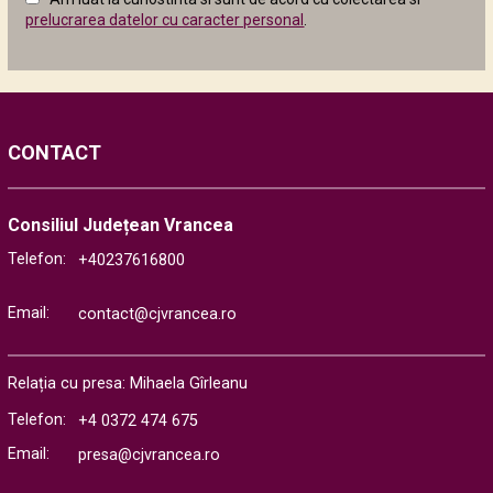
următor
prelucrarea datelor cu caracter personal
.
CONTACT
Consiliul Județean Vrancea
Telefon:
+40237616800
Email:
contact@cjvrancea.ro
Relația cu presa: Mihaela Gîrleanu
Telefon:
+4 0372 474 675
Email:
presa@cjvrancea.ro