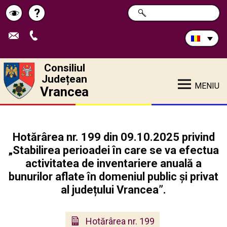
Caută
?
CAUTĂ
Pagina
Schimbă
în
site:
de
contrastul
ajutor
Consiliul
Județean
MENIU
Vrancea
Hotărârea nr. 199 din 09.10.2025 privind
„Stabilirea perioadei în care se va efectua
activitatea de inventariere anuală a
bunurilor aflate în domeniul public și privat
al județului Vrancea”.
Hotărârea nr. 199