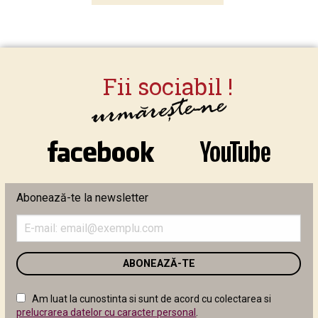
Abonează-te la newsletter
Introduceți
adresa
de
email
în
câmpul
Am luat la cunostinta si sunt de acord cu colectarea si
următor
prelucrarea datelor cu caracter personal
.