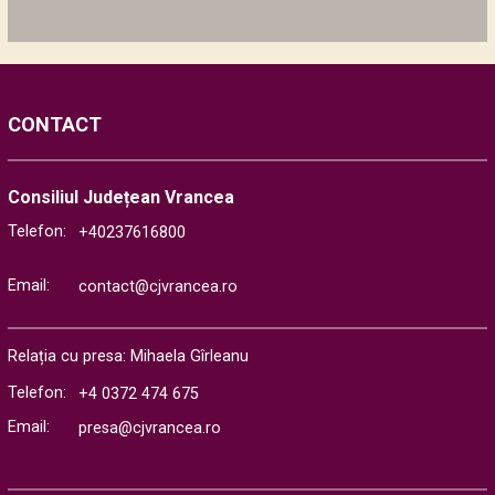
CONTACT
Consiliul Județean Vrancea
Telefon:
+40237616800
Email:
contact@cjvrancea.ro
Relația cu presa: Mihaela Gîrleanu
Telefon:
+4 0372 474 675
Email:
presa@cjvrancea.ro