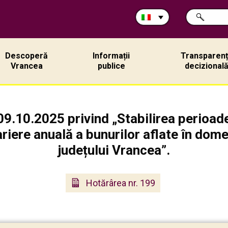
Cerca
RICERCA
nel
sito:
Descoperă
Informații
Transparen
Vrancea
publice
decizional
09.10.2025 privind „Stabilirea perioade
riere anuală a bunurilor aflate în domen
județului Vrancea”.
Hotărârea nr. 199