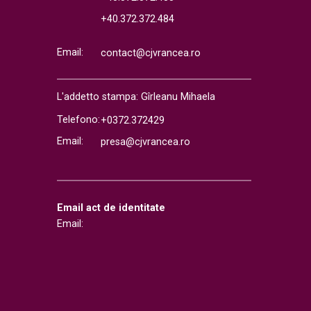
+40.372.372.484
Email:
contact@cjvrancea.ro
L'addetto stampa: Gîrleanu Mihaela
Telefono:
+0372.372429
Email:
presa@cjvrancea.ro
Email act de identitate
Email: