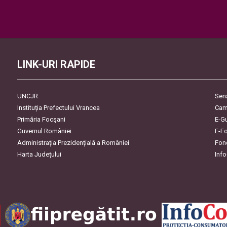
Please
leave
this
field
empty.
LINK-URI RAPIDE
UNCJR
Sen
Instituția Prefectului Vrancea
Cam
Primăria Focşani
E-G
Guvernul României
E-F
Administrația Prezidențială a României
Fon
Harta Județului
Inf