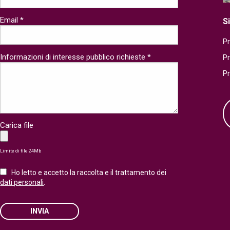
Email *
S
Pr
Informazioni di interesse pubblico richieste *
P
P
Carica file
Limite di file 24Mb
Ho letto e accetto la raccolta e il trattamento dei
dati personali
.
INVIA