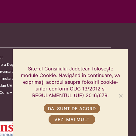
at
era Deputaților
Site-ul Consiliului Judetean folosește
uvernare
module Cookie. Navigând în continuare, vă
ormulare
exprimați acordul asupra folosirii cookie-
duri UE
urilor conform OUG 13/2012 și
oCons – Protecția Consumatorilor
REGULAMENTUL (UE) 2016/679.
DA, SUNT DE ACORD
VEZI MAI MULT