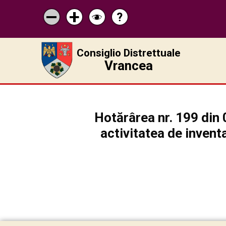
?
Pagina
Micșorează
Mărește
Schimbă
de
scrisul
scrisul
contrastul
ajutor
Consiglio Distrettuale
Vrancea
Hotărârea nr. 199 din 
activitatea de inventa