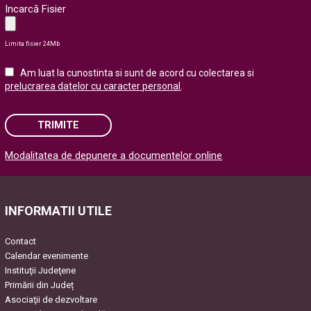
Incarcă Fisier
Limita fisier 24Mb
Am luat la cunostinta si sunt de acord cu colectarea si
prelucrarea datelor cu caracter personal
.
TRIMITE
Modalitatea de depunere a documentelor online
Please leave this field empty.
INFORMATII UTILE
Contact
Calendar evenimente
Instituţii Judeţene
Primării din Județ
Asociaţii de dezvoltare