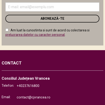
Introduceți
adresa
de
email
în
câmpul
Am luat la cunostinta si sunt de acord cu colectarea si
următor
prelucrarea datelor cu caracter personal
.
CONTACT
Consiliul Județean Vrancea
Telefon:
+40237616800
Email:
contact@cjvrancea.ro