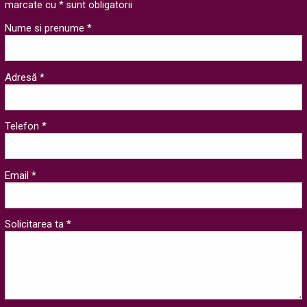
marcate cu * sunt obligatorii
Nume si prenume *
Adresă *
Telefon *
Email *
Solicitarea ta *