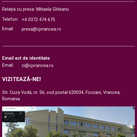
Relația cu presa: Mihaela Gîrleanu
Telefon:
+4 0372 474 675
Email:
presa@cjvrancea.ro
Email act de identitate
Email:
ci@cjvrancea.ro
VIZITEAZĂ-NE!
Str. Cuza Vodă, nr. 56, cod postal 620034, Focsani, Vrancea,
Romania