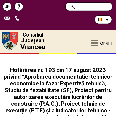
Caută
?
CAUTĂ
Pagina
Schimbă
în
site:
de
contrastul
ajutor
Consiliul
Județean
MENIU
Vrancea
Hotărârea nr. 193 din 17 august 2023
privind “Aprobarea documentației tehnico-
economice la faza: Expertiză tehnică,
Studiu de fezabilitate (SF), Proiect pentru
autorizarea executării lucrărilor de
construire (P.A.C.), Proiect tehnic de
execuție (P.T.E) şi a indicatorilor tehnico -