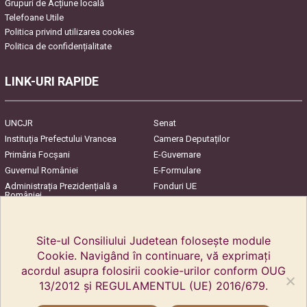
Grupuri de Acțiune locală
Telefoane Utile
Politica privind utilizarea cookies
Politica de confidențialitate
LINK-URI RAPIDE
UNCJR
Senat
Instituția Prefectului Vrancea
Camera Deputaților
Primăria Focşani
E-Guvernare
Guvernul României
E-Formulare
Administrația Prezidențială a
Fonduri UE
României
Harta Județului
InfoCons – Protecția
Consumatorilor
Site-ul Consiliului Judetean folosește module
Cookie. Navigând în continuare, vă exprimați
acordul asupra folosirii cookie-urilor conform OUG
13/2012 și REGULAMENTUL (UE) 2016/679.