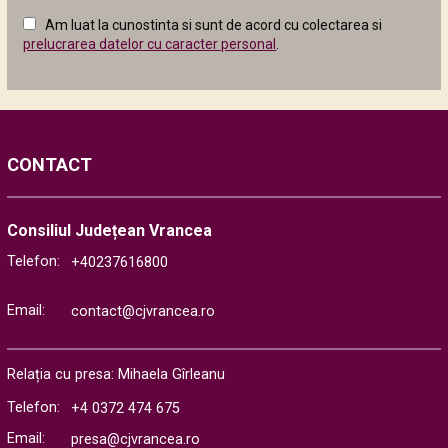
câmpul
Am luat la cunostinta si sunt de acord cu colectarea si
următor
prelucrarea datelor cu caracter personal
.
CONTACT
Consiliul Județean Vrancea
Telefon:
+40237616800
Email:
contact@cjvrancea.ro
Relația cu presa: Mihaela Gîrleanu
Telefon:
+4 0372 474 675
Email:
presa@cjvrancea.ro