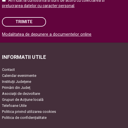
Am luat la cunostinta si sunt de acord cu colectarea si
prelucrarea datelor cu caracter personal
.
TRIMITE
Modalitatea de depunere a documentelor online
Please leave this field empty.
INFORMATII UTILE
Contact
Calendar evenimente
Instituţii Judeţene
Primării din Județ
Asociaţii de dezvoltare
Grupuri de Acțiune locală
Telefoane Utile
Politica privind utilizarea cookies
Politica de confidențialitate