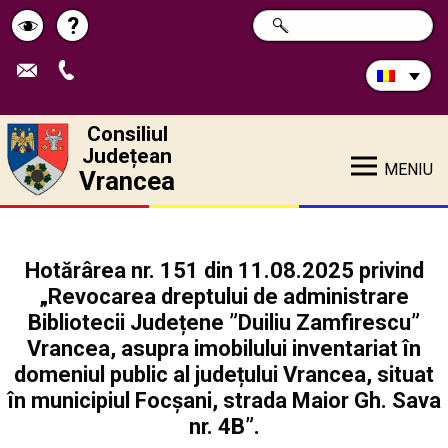
Caută
?
CAUTĂ
Pagina
Schimbă
în
site:
de
contrastul
ajutor
Consiliul
Județean
MENIU
Vrancea
Hotărârea nr. 151 din 11.08.2025 privind
„Revocarea dreptului de administrare
Bibliotecii Județene ”Duiliu Zamfirescu”
Vrancea, asupra imobilului inventariat în
domeniul public al județului Vrancea, situat
în municipiul Focșani, strada Maior Gh. Sava
nr. 4B”.