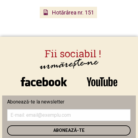
Hotărârea nr. 151
Abonează-te la newsletter
Introduceți
adresa
de
email
în