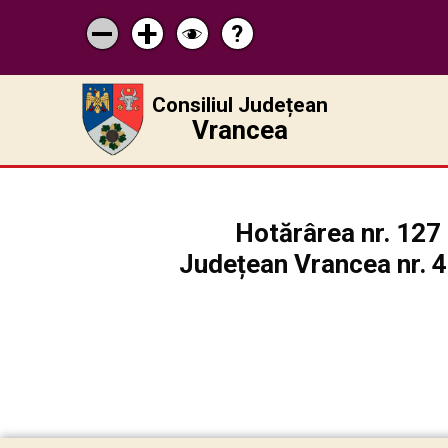
?
Pagina
Micșorează
Mărește
Schimbă
de
scrisul
scrisul
contrastul
ajutor
Consiliul Județean
Vrancea
Hotărârea nr. 127 
Județean Vrancea nr. 48