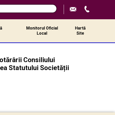
ță
Monitorul Oficial
Hartă
ă
Local
Site
tărârii Consiliului
ea Statutului Societății