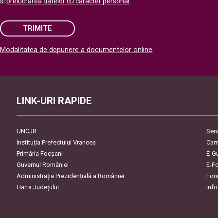
si
prelucrarea datelor cu caracter personal
.
TRIMITE
Modalitatea de depunere a documentelor online
Please leave this field empty.
LINK-URI RAPIDE
UNCJR
Sen
Instituția Prefectului Vrancea
Cam
Primăria Focşani
E-G
Guvernul României
E-F
Administrația Prezidențială a României
Fon
Harta Județului
Inf