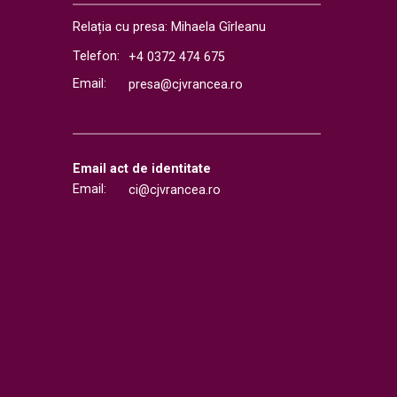
Relația cu presa: Mihaela Gîrleanu
Telefon:
+4 0372 474 675
Email:
presa@cjvrancea.ro
Email act de identitate
Email:
ci@cjvrancea.ro