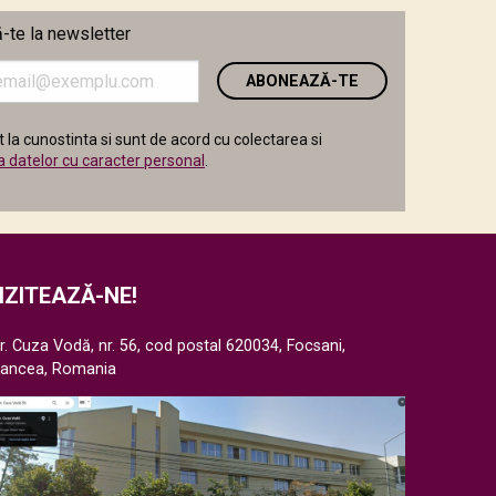
te la newsletter
i
 la cunostinta si sunt de acord cu colectarea si
a datelor cu caracter personal
.
IZITEAZĂ-NE!
r. Cuza Vodă, nr. 56, cod postal 620034, Focsani,
rancea, Romania