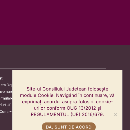
at
era Deputaților
Site-ul Consiliului Judetean folosește
uvernare
module Cookie. Navigând în continuare, vă
ormulare
exprimați acordul asupra folosirii cookie-
duri UE
urilor conform OUG 13/2012 și
oCons – Protecția Consumatorilor
REGULAMENTUL (UE) 2016/679.
DA, SUNT DE ACORD