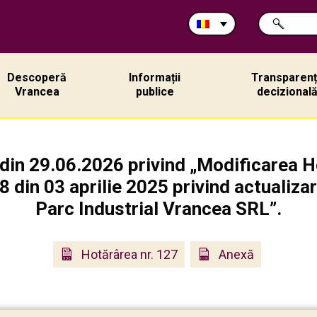
Caută
CAUTĂ
în
site:
Descoperă
Informații
Transparen
Vrancea
publice
decizional
din 29.06.2026 privind „Modificarea Ho
 din 03 aprilie 2025 privind actualizar
Parc Industrial Vrancea SRL”.
Hotărârea nr. 127
Anexă