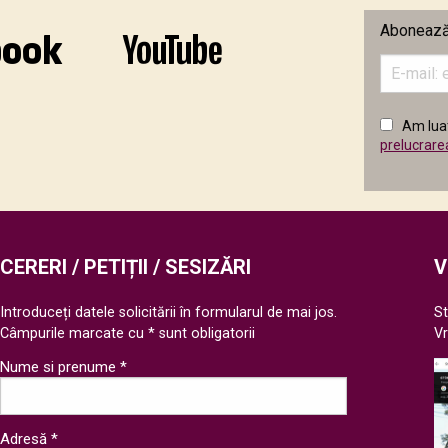
Abonează-
Introduceț
adresa
de
email
Am luat
în
prelucrare
câmpul
următor
CERERI / PETIȚII / SESIZĂRI
V
Introduceți datele solicitării în formularul de mai jos.
St
Câmpurile marcate cu * sunt obligatorii
V
Nume si prenume *
Adresă *