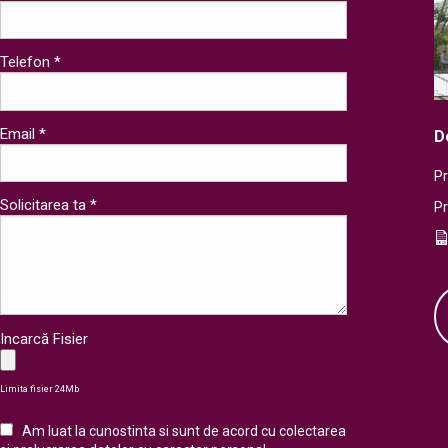
Telefon *
Email *
D
Pr
Solicitarea ta *
P
Incarcă Fisier
Limita fisier 24Mb
Am luat la cunostinta si sunt de acord cu colectarea