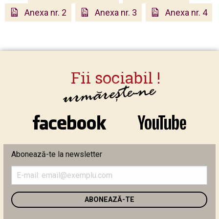
Anexa nr. 2
Anexa nr. 3
Anexa nr. 4
Abonează-te la newsletter
Introduceți
adresa
de
email
în
câmpul