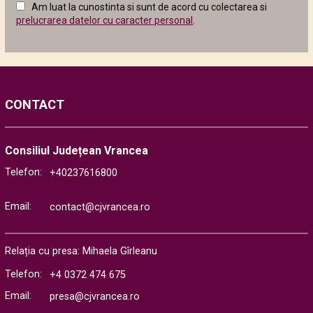
Am luat la cunostinta si sunt de acord cu colectarea si
următor
prelucrarea datelor cu caracter personal
.
CONTACT
Consiliul Județean Vrancea
Telefon:
+40237616800
Email:
contact@cjvrancea.ro
Relația cu presa: Mihaela Gîrleanu
Telefon:
+4 0372 474 675
Email:
presa@cjvrancea.ro