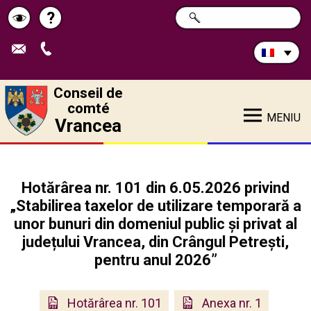
Rechercher
?
CHERCHER
Pagina
Schimbă
sur
ce
de
contrastul
site:
ajutor
Conseil de
comté
MENIU
Vrancea
Hotărârea nr. 101 din 6.05.2026 privind
„Stabilirea taxelor de utilizare temporară a
unor bunuri din domeniul public și privat al
județului Vrancea, din Crângul Petrești,
pentru anul 2026”
Hotărârea nr. 101
Anexa nr. 1