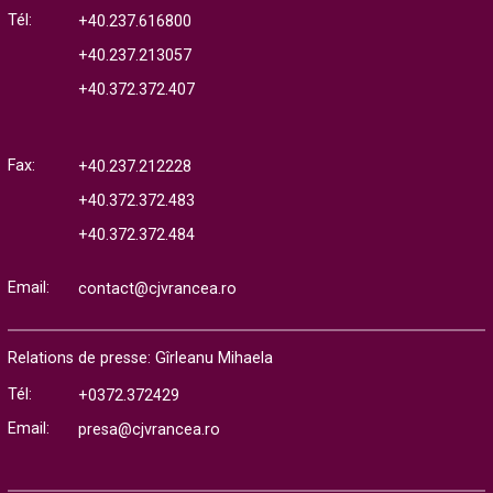
Tél:
+40.237.616800
+40.237.213057
+40.372.372.407
Fax:
+40.237.212228
+40.372.372.483
+40.372.372.484
Email:
contact@cjvrancea.ro
Relations de presse: Gîrleanu Mihaela
Tél:
+0372.372429
Email:
presa@cjvrancea.ro